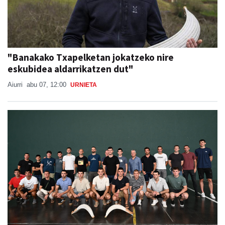
"Banakako Txapelketan jokatzeko nire
eskubidea aldarrikatzen dut"
Aiurri
abu 07, 12:00
URNIETA