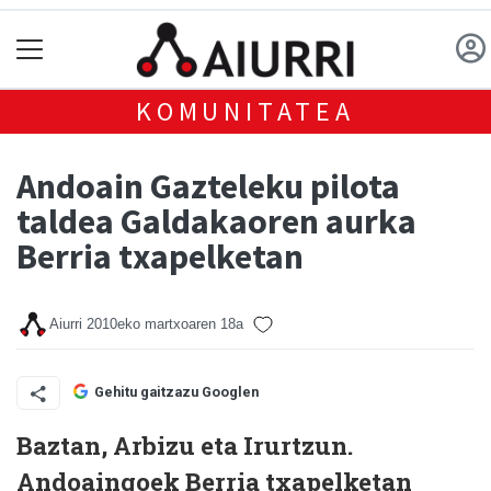
KOMUNITATEA
Andoain Gazteleku pilota
taldea Galdakaoren aurka
Berria txapelketan
Aiurri
2010eko martxoaren 18a
Gehitu gaitzazu Googlen
Baztan, Arbizu eta Irurtzun.
Andoaingoek Berria txapelketan