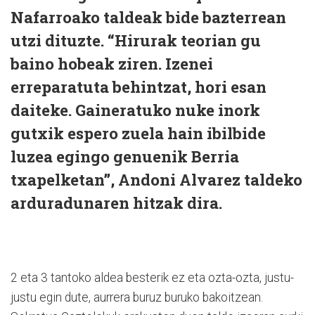
Nafarroako taldeak bide bazterrean
utzi dituzte. “Hirurak teorian gu
baino hobeak ziren. Izenei
erreparatuta behintzat, hori esan
daiteke. Gaineratuko nuke inork
gutxik espero zuela hain ibilbide
luzea egingo genuenik Berria
txapelketan”, Andoni Alvarez taldeko
arduradunaren hitzak dira.
2 eta 3 tantoko aldea besterik ez eta ozta-ozta, justu-
justu egin dute, aurrera buruz buruko bakoitzean.