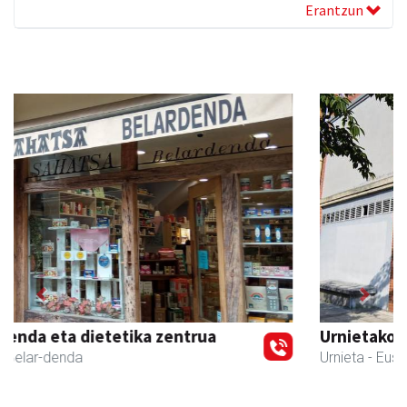
Erantzun
Previous
Next
Urnietako AEK euskaltegia
Urnieta
- Euskaltegiak