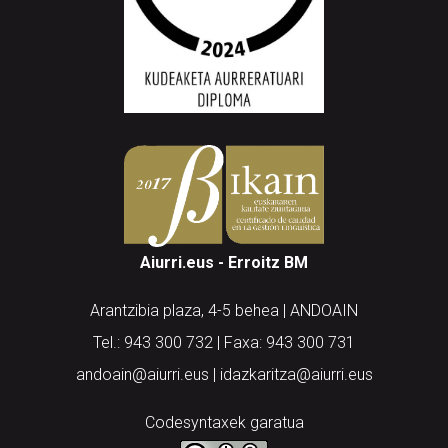
Aiurri.eus - Erroitz BM
Arantzibia plaza, 4-5 behea | ANDOAIN
Tel.: 943 300 732 | Faxa: 943 300 731
andoain@aiurri.eus | idazkaritza@aiurri.eus
Codesyntaxek garatua