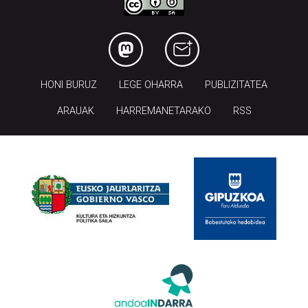
HONI BURUZ
LEGE OHARRA
PUBLIZITATEA
ARAUAK
HARREMANETARAKO
RSS