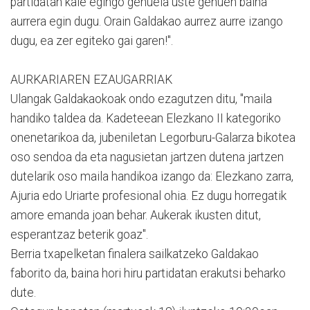
partidatan kale egingo genuela uste genuen baina
aurrera egin dugu. Orain Galdakao aurrez aurre izango
dugu, ea zer egiteko gai garen!".
AURKARIAREN EZAUGARRIAK
Ulangak Galdakaokoak ondo ezagutzen ditu, "maila
handiko taldea da. Kadeteean Elezkano II kategoriko
onenetarikoa da, jubeniletan Legorburu-Galarza bikotea
oso sendoa da eta nagusietan jartzen dutena jartzen
dutelarik oso maila handikoa izango da: Elezkano zarra,
Ajuria edo Uriarte profesional ohia. Ez dugu horregatik
amore emanda joan behar. Aukerak ikusten ditut,
esperantzaz beterik goaz".
Berria txapelketan finalera sailkatzeko Galdakao
faborito da, baina hori hiru partidatan erakutsi beharko
dute.