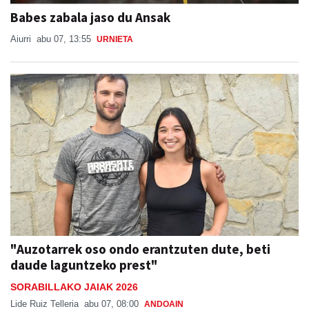
Babes zabala jaso du Ansak
Aiurri
abu 07, 13:55
URNIETA
"Auzotarrek oso ondo erantzuten dute, beti
daude laguntzeko prest"
SORABILLAKO JAIAK 2026
Lide Ruiz Telleria
abu 07, 08:00
ANDOAIN