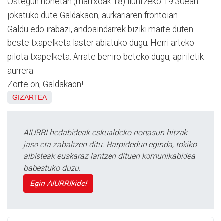
Ostegun honetan (martxoak 18) iluntzeko 19:30ean
jokatuko dute Galdakaon, aurkariaren frontoian.
Galdu edo irabazi, andoaindarrek biziki maite duten
beste txapelketa laster abiatuko dugu: Herri arteko
pilota txapelketa. Arrate berriro beteko dugu, apiriletik
aurrera.
Zorte on, Galdakaon!
GIZARTEA
AIURRI hedabideak eskualdeko nortasun hitzak
jaso eta zabaltzen ditu. Harpidedun eginda, tokiko
albisteak euskaraz lantzen dituen komunikabidea
babestuko duzu.
Egin AIURRIkide!