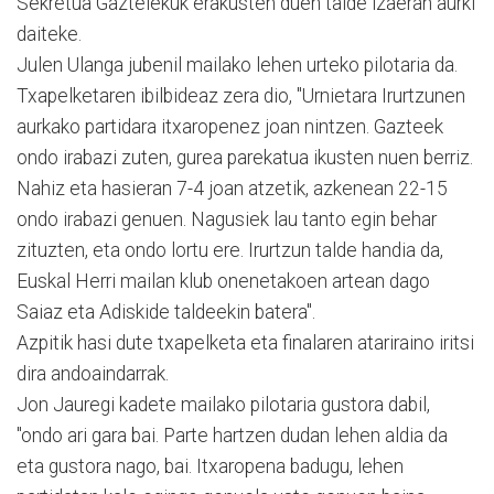
Sekretua Gaztelekuk erakusten duen talde izaeran aurki
daiteke.
Julen Ulanga jubenil mailako lehen urteko pilotaria da.
Txapelketaren ibilbideaz zera dio, "Urnietara Irurtzunen
aurkako partidara itxaropenez joan nintzen. Gazteek
ondo irabazi zuten, gurea parekatua ikusten nuen berriz.
Nahiz eta hasieran 7-4 joan atzetik, azkenean 22-15
ondo irabazi genuen. Nagusiek lau tanto egin behar
zituzten, eta ondo lortu ere. Irurtzun talde handia da,
Euskal Herri mailan klub onenetakoen artean dago
Saiaz eta Adiskide taldeekin batera".
Azpitik hasi dute txapelketa eta finalaren atariraino iritsi
dira andoaindarrak.
Jon Jauregi kadete mailako pilotaria gustora dabil,
"ondo ari gara bai. Parte hartzen dudan lehen aldia da
eta gustora nago, bai. Itxaropena badugu, lehen