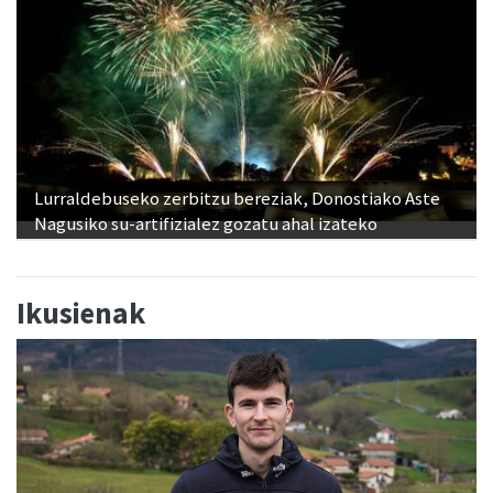
Lurraldebuseko zerbitzu bereziak, Donostiako Aste
Nagusiko su-artifizialez gozatu ahal izateko
Ikusienak