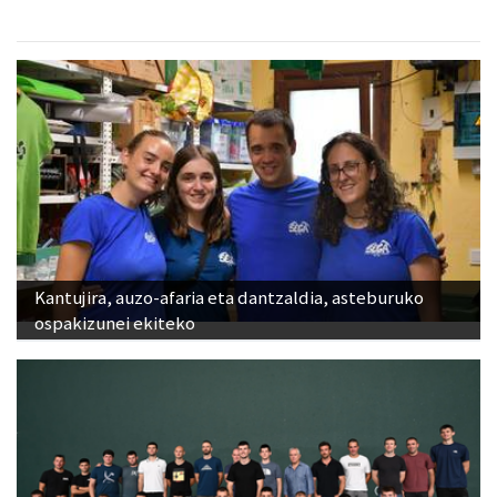
Kantujira, auzo-afaria eta dantzaldia, asteburuko
ospakizunei ekiteko