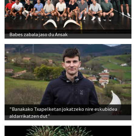
Babes zabala jaso du Ansak
"Banakako Txapelketan jokatzeko nire eskubidea
aldarrikatzen dut"