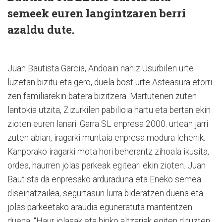
semeek euren langintzaren berri
azaldu dute.
Juan Bautista Garcia, Andoain nahiz Usurbilen urte
luzetan bizitu eta gero, duela bost urte Asteasura etorri
zen familiarekin batera bizitzera. Martutenen zuten
lantokia utzita, Zizurkilen pabilioia hartu eta bertan ekin
zioten euren lanari. Garra SL enpresa 2000. urtean jarri
zuten abian, iragarki muntaia enpresa modura lehenik.
Kanporako iragarki mota hori beherantz zihoala ikusita,
ordea, haurren jolas parkeak egiteari ekin zioten. Juan
Bautista da enpresako arduraduna eta Eneko semea
diseinatzailea, segurtasun lurra bideratzen duena eta
jolas parkeetako araudia eguneratuta mantentzen
duena. “Haur jolasak eta hiriko altzariak egiten dituzten