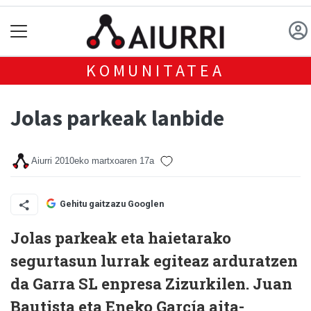
KOMUNITATEA
Jolas parkeak lanbide
Aiurri
2010eko martxoaren 17a
Gehitu gaitzazu Googlen
Jolas parkeak eta haietarako
segurtasun lurrak egiteaz arduratzen
da Garra SL enpresa Zizurkilen. Juan
Bautista eta Eneko García aita-