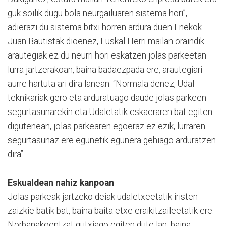
guk soilik dugu bola neurgailuaren sistema hori”,
adierazi du sistema bitxi horren ardura duen Enekok.
Juan Bautistak dioenez, Euskal Herri mailan oraindik
arautegiak ez du neurri hori eskatzen jolas parkeetan
lurra jartzerakoan, baina badaezpada ere, arautegiari
aurre hartuta ari dira lanean. “Normala denez, Udal
teknikariak gero eta arduratuago daude jolas parkeen
segurtasunarekin eta Udaletatik eskaeraren bat egiten
digutenean, jolas parkearen egoeraz ez ezik, lurraren
segurtasunaz ere egunetik egunera gehiago arduratzen
dira”.
Eskualdean nahiz kanpoan
Jolas parkeak jartzeko deiak udaletxeetatik iristen
zaizkie batik bat, baina baita etxe eraikitzaileetatik ere.
Norbanakoentzat gutxiago egiten dute lan, baina