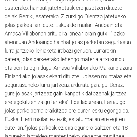
esaterako, hainbat jatetxetatik ere jasotzen dituzte
deiak. Berriki, esaterako, Zizurkilgo Olentzo jatetxeko
jolas parkea jarri dute. Eskualde mailan, Andoain eta
Amasa-Villabonan aritu dira lanean orain gutxi. “Iazko
abenduan Andoaingo hainbat jolas parketan segurtasun
lurra jartzeko lehiaketa irabazi genuen. Lurrarekin
batera, jolas parkeetako lehengo materiala txukundu
eta berritu egin dugu. Amasa-Villabonako Malkar plazara
Finlandiako jolasak ekarri dituzte. Jolasen muntaiaz eta
segurtasuneko lurra jartzeaz arduratu gara gu. Beraz,
gure jolasak jartzeaz gain, kanpotik datozenak jartzea
ere egokitzen zaigu tarteka”. Epe laburrean, Larraulgo
jolas parke berria eraikitzea ere euren esku egongo da.
Euskal Herri mailan ez ezik, estatu mailan ere egiten
dute lan, “jolas parkeak ez dira egunero saltzen eta 18
laguneko lantaldea mantentzeko, dezente mugitzea