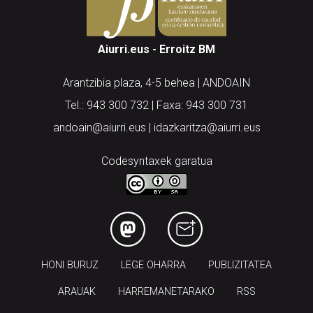
Aiurri.eus - Erroitz BM
Arantzibia plaza, 4-5 behea | ANDOAIN
Tel.: 943 300 732 | Faxa: 943 300 731
andoain@aiurri.eus | idazkaritza@aiurri.eus
Codesyntaxek garatua
HONI BURUZ
LEGE OHARRA
PUBLIZITATEA
ARAUAK
HARREMANETARAKO
RSS