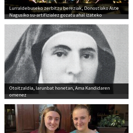
Lurraldebuseko zerbitzu bereziak, Donostiako Aste
Nagusiko su-artifizialez gozatu ahal izateko
Otoitzaldia, larunbat honetan, Ama Kandidaren
omenez