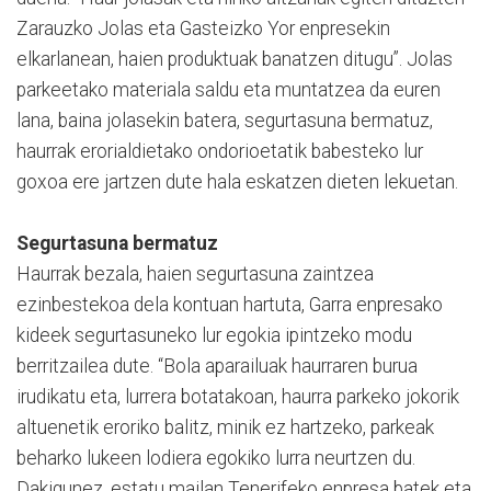
Zarauzko Jolas eta Gasteizko Yor enpresekin
elkarlanean, haien produktuak banatzen ditugu”. Jolas
parkeetako materiala saldu eta muntatzea da euren
lana, baina jolasekin batera, segurtasuna bermatuz,
haurrak erorialdietako ondorioetatik babesteko lur
goxoa ere jartzen dute hala eskatzen dieten lekuetan.
Segurtasuna bermatuz
Haurrak bezala, haien segurtasuna zaintzea
ezinbestekoa dela kontuan hartuta, Garra enpresako
kideek segurtasuneko lur egokia ipintzeko modu
berritzailea dute. “Bola aparailuak haurraren burua
irudikatu eta, lurrera botatakoan, haurra parkeko jokorik
altuenetik eroriko balitz, minik ez hartzeko, parkeak
beharko lukeen lodiera egokiko lurra neurtzen du.
Dakigunez, estatu mailan Tenerifeko enpresa batek eta