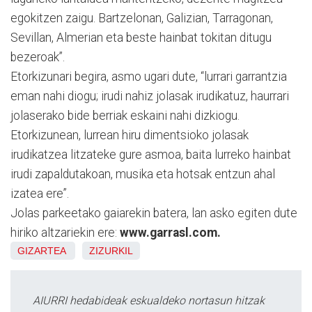
egokitzen zaigu. Bartzelonan, Galizian, Tarragonan,
Sevillan, Almerian eta beste hainbat tokitan ditugu
bezeroak”.
Etorkizunari begira, asmo ugari dute, “lurrari garrantzia
eman nahi diogu; irudi nahiz jolasak irudikatuz, haurrari
jolaserako bide berriak eskaini nahi dizkiogu.
Etorkizunean, lurrean hiru dimentsioko jolasak
irudikatzea litzateke gure asmoa, baita lurreko hainbat
irudi zapaldutakoan, musika eta hotsak entzun ahal
izatea ere”.
Jolas parkeetako gaiarekin batera, lan asko egiten dute
hiriko altzariekin ere:
www.garrasl.com.
GIZARTEA
ZIZURKIL
AIURRI hedabideak eskualdeko nortasun hitzak