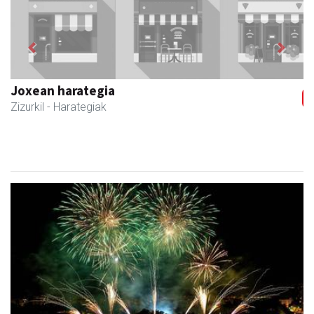
Previous
Next
Joxean harategia
Zizurkil
- Harategiak