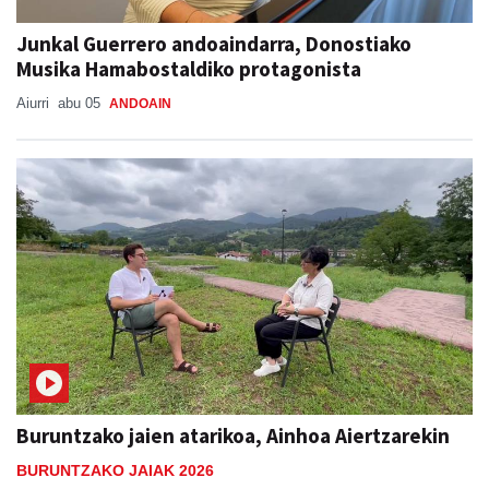
Junkal Guerrero andoaindarra, Donostiako
Musika Hamabostaldiko protagonista
Aiurri
abu 05
ANDOAIN
Buruntzako jaien atarikoa, Ainhoa Aiertzarekin
BURUNTZAKO JAIAK 2026