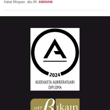
Xabat Minguez
abu 04
ANDOAIN