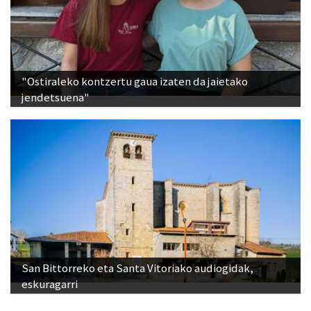
"Ostiraleko kontzertu gaua izaten da jaietako
jendetsuena"
San Bittorreko eta Santa Vitoriako audiogidak,
eskuragarri