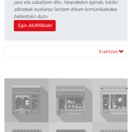
jaso eta zabaltzen ditu. Harpidedun eginda, tokiko
albisteak euskaraz lantzen dituen komunikabidea
babestuko duzu.
Egin AIURRIkide!
Erantzun