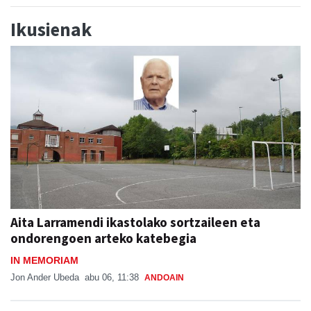
Ikusienak
Aita Larramendi ikastolako sortzaileen eta
ondorengoen arteko katebegia
IN MEMORIAM
Jon Ander Ubeda
abu 06, 11:38
ANDOAIN