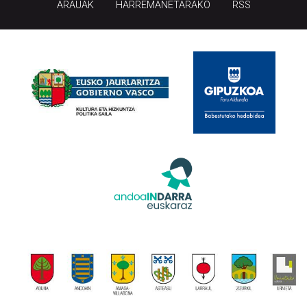
ARAUAK
HARREMANETARAKO
RSS