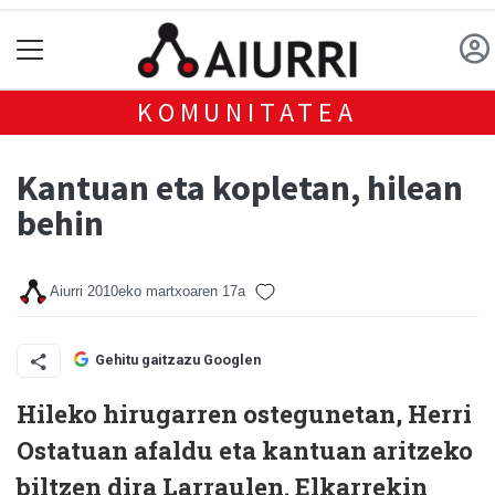
KOMUNITATEA
Kantuan eta kopletan, hilean
behin
Aiurri
2010eko martxoaren 17a
Gehitu gaitzazu Googlen
Hileko hirugarren ostegunetan, Herri
Ostatuan afaldu eta kantuan aritzeko
biltzen dira Larraulen. Elkarrekin