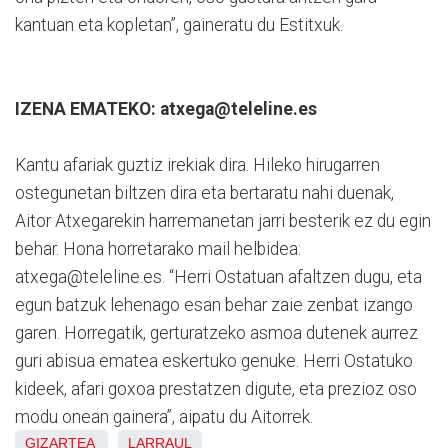
kantuan eta kopletan”, gaineratu du Estitxuk.
IZENA EMATEKO: atxega@teleline.es
Kantu afariak guztiz irekiak dira. Hileko hirugarren
ostegunetan biltzen dira eta bertaratu nahi duenak,
Aitor Atxegarekin harremanetan jarri besterik ez du egin
behar. Hona horretarako mail helbidea:
atxega@teleline.es. “Herri Ostatuan afaltzen dugu, eta
egun batzuk lehenago esan behar zaie zenbat izango
garen. Horregatik, gerturatzeko asmoa dutenek aurrez
guri abisua ematea eskertuko genuke. Herri Ostatuko
kideek, afari goxoa prestatzen digute, eta prezioz oso
modu onean gainera”, aipatu du Aitorrek.
GIZARTEA
LARRAUL