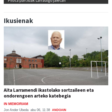
Pilota partidak Larraulgo jaietan
Ikusienak
Aita Larramendi ikastolako sortzaileen eta
ondorengoen arteko katebegia
IN MEMORIAM
Jon Ander Ubeda
abu 06, 11:38
ANDOAIN