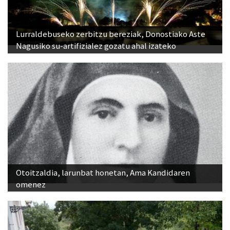
Lurraldebuseko zerbitzu bereziak, Donostiako Aste
Nagusiko su-artifizialez gozatu ahal izateko
Otoitzaldia, larunbat honetan, Ama Kandidaren
omenez