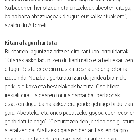
Xalbadorren heriotzean eta antzekoak abesten ditugu,
baina baita ahaztuagoak ditugun euskal kantuak ere”,
azaldu du Aitorrek.
Kitarra lagun hartuta
Bi kitarren laguntzaz aritzen dira kantuan larrauldarrak:
“Kitarrak asko laguntzen du kanturako eta beti ekartzen
ditugu. Beste edozein musika tresna ere ongi etorria
izaten da. Noizbait gerturatu izan da jendea biolinak,
perkusio kaxa eta bestelakoak hartuta. Oso bilera
irekiak dira. Taldearen muina hamar bat pertsonak
osatzen dugu, baina askoz ere jende gehiago bildu izan
gara. Abesteko eta ondo pasatzeko gogoa duen edonor
gonbidatuta dago”. “Gerturatzen den jendea oso gustura
ateratzen da. Afaltzeko garaian bertan hasten da giro
ona pizten eta ondoren, oso gustura aritzen gara