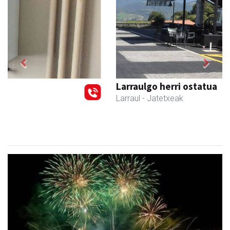
Previous
Next
Larraulgo herri ostatua
Larraul
- Jatetxeak