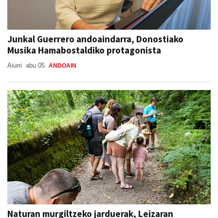
Junkal Guerrero andoaindarra, Donostiako
Musika Hamabostaldiko protagonista
Aiurri
abu 05
ANDOAIN
Naturan murgiltzeko jarduerak, Leizaran