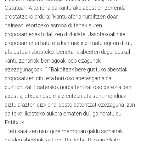
Ostatuan. Aitorrena da kanturako abestien zerrenda
prestatzeko ardura: “Kantu afaria hurbiltzen doan
heinean, etortzeko asmoa dutenek euren
proposamenak bidaltzen dizkidate. Jasotakoak nire
proposamenei batu eta kantuak inprimatu egiten ditut,
afalostean abesteko. Denetarik abesten dugu; euskal
kantu zaharrak, berriagoak, oso ezagunak,
ezezagunagoak…”. “Bakoitzak bere gustuko abestiak
proposatzen ditu eta hori oso aberasgarria da
guztiontzat. Esaterako, norbaitentzat oso berezia den
abestia, etxean oso maiz entzun eta sentimenduak
piztu arazten dizkiona, beste batentzat ezezaguna izan
daiteke. Ikasteko aukera ematen du”, gaineratu du
Estitxuk.
“Beti saiatzen naiz gure memorian galdu samarrak
dauden abestiak sartzen: Baldorba, Bizkaia Maite,