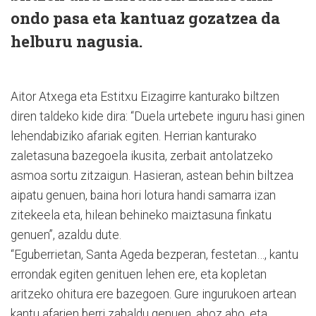
ondo pasa eta kantuaz gozatzea da
helburu nagusia.
Aitor Atxega eta Estitxu Eizagirre kanturako biltzen
diren taldeko kide dira: “Duela urtebete inguru hasi ginen
lehendabiziko afariak egiten. Herrian kanturako
zaletasuna bazegoela ikusita, zerbait antolatzeko
asmoa sortu zitzaigun. Hasieran, astean behin biltzea
aipatu genuen, baina hori lotura handi samarra izan
zitekeela eta, hilean behineko maiztasuna finkatu
genuen”, azaldu dute.
“Eguberrietan, Santa Ageda bezperan, festetan…, kantu
errondak egiten genituen lehen ere, eta kopletan
aritzeko ohitura ere bazegoen. Gure ingurukoen artean
kantu afarien berri zabaldu genuen, ahoz aho, eta