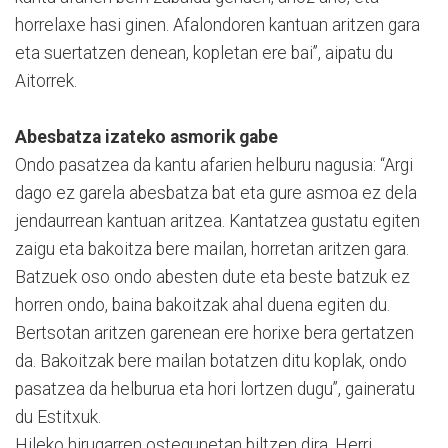
horrelaxe hasi ginen. Afalondoren kantuan aritzen gara
eta suertatzen denean, kopletan ere bai”, aipatu du
Aitorrek.
Abesbatza izateko asmorik gabe
Ondo pasatzea da kantu afarien helburu nagusia: “Argi
dago ez garela abesbatza bat eta gure asmoa ez dela
jendaurrean kantuan aritzea. Kantatzea gustatu egiten
zaigu eta bakoitza bere mailan, horretan aritzen gara.
Batzuek oso ondo abesten dute eta beste batzuk ez
horren ondo, baina bakoitzak ahal duena egiten du.
Bertsotan aritzen garenean ere horixe bera gertatzen
da. Bakoitzak bere mailan botatzen ditu koplak, ondo
pasatzea da helburua eta hori lortzen dugu”, gaineratu
du Estitxuk.
Hileko hirugarren ostegunetan biltzen dira, Herri