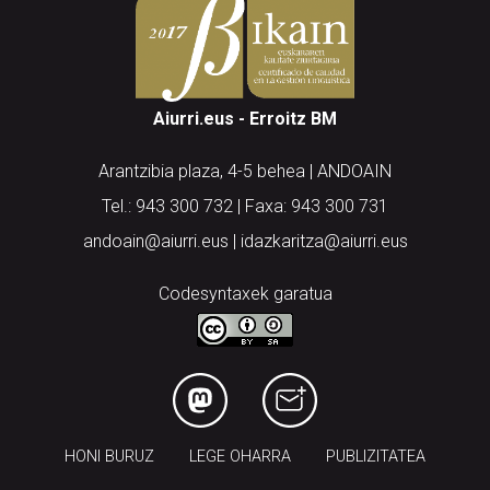
Aiurri.eus - Erroitz BM
Arantzibia plaza, 4-5 behea | ANDOAIN
Tel.: 943 300 732 | Faxa: 943 300 731
andoain@aiurri.eus | idazkaritza@aiurri.eus
Codesyntaxek garatua
HONI BURUZ
LEGE OHARRA
PUBLIZITATEA