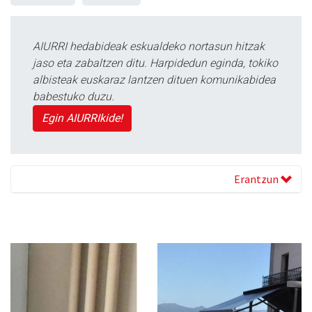
AIURRI hedabideak eskualdeko nortasun hitzak
jaso eta zabaltzen ditu. Harpidedun eginda, tokiko
albisteak euskaraz lantzen dituen komunikabidea
babestuko duzu.
Egin AIURRIkide!
Erantzun