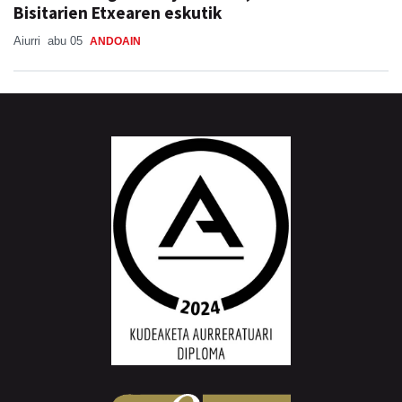
Bisitarien Etxearen eskutik
Aiurri
abu 05
ANDOAIN