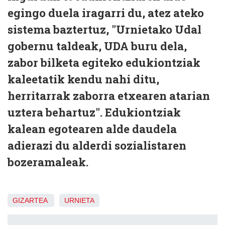
egingo duela iragarri du, atez ateko
sistema baztertuz, "Urnietako Udal
gobernu taldeak, UDA buru dela,
zabor bilketa egiteko edukiontziak
kaleetatik kendu nahi ditu,
herritarrak zaborra etxearen atarian
uztera behartuz". Edukiontziak
kalean egotearen alde daudela
adierazi du alderdi sozialistaren
bozeramaleak.
GIZARTEA
URNIETA