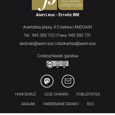
Aiurri.eus - Erroitz BM
Arantzibia plaza, 4-5 behea | ANDOAIN
Tel.: 943 300 732 | Faxa: 943 300 731
andoain@aiurri.eus | idazkaritza@aiurri.eus
Codesyntaxek garatua
HONI BURUZ
LEGE OHARRA
PUBLIZITATEA
ARAUAK
HARREMANETARAKO
RSS