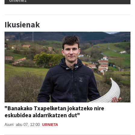
Ikusienak
"Banakako Txapelketan jokatzeko nire
eskubidea aldarrikatzen dut"
Aiurri
abu 07, 12:00
URNIETA