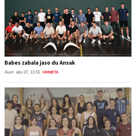
Babes zabala jaso du Ansak
Aiurri
abu 07, 13:55
URNIETA