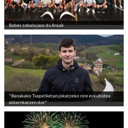
Babes zabala jaso du Ansak
"Banakako Txapelketan jokatzeko nire eskubidea
aldarrikatzen dut"