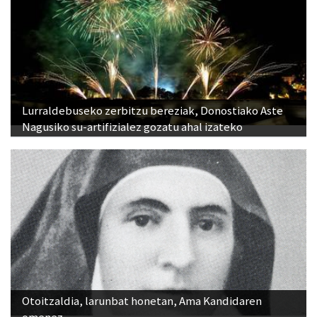
Lurraldebuseko zerbitzu bereziak, Donostiako Aste
Nagusiko su-artifizialez gozatu ahal izateko
Otoitzaldia, larunbat honetan, Ama Kandidaren
omenez