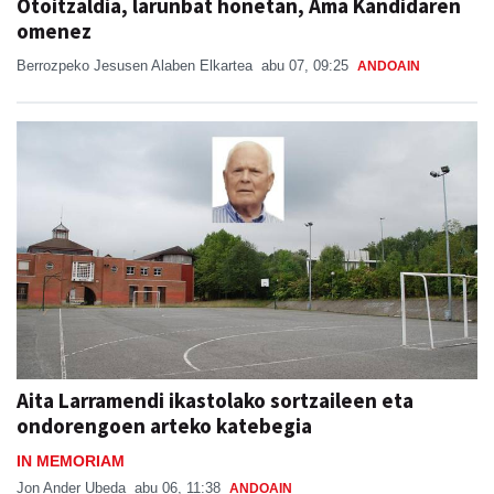
Berrozpeko Jesusen Alaben Elkartea
abu 07, 09:25
ANDOAIN
Aita Larramendi ikastolako sortzaileen eta
ondorengoen arteko katebegia
IN MEMORIAM
Jon Ander Ubeda
abu 06, 11:38
ANDOAIN