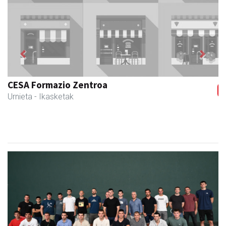
Previous
Next
Barn trasteleku eta biltegi txikien alokairua
Urnieta
- Trastelekuak