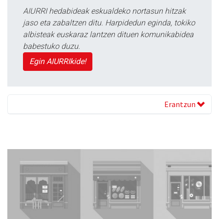
AIURRI hedabideak eskualdeko nortasun hitzak
jaso eta zabaltzen ditu. Harpidedun eginda, tokiko
albisteak euskaraz lantzen dituen komunikabidea
babestuko duzu.
Egin AIURRIkide!
Erantzun