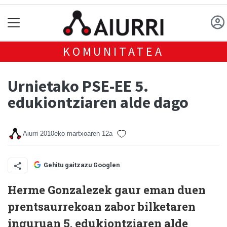
KOMUNITATEA
Urnietako PSE-EE 5.
edukiontziaren alde dago
Aiurri
2010eko martxoaren 12a
Gehitu gaitzazu Googlen
Herme Gonzalez
ek gaur eman duen
prentsaurrekoan zabor bilketaren
inguruan 5. edukiontziaren alde