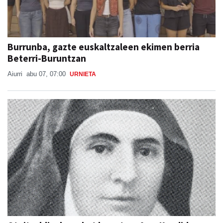
Burrunba, gazte euskaltzaleen ekimen berria
Beterri-Buruntzan
Aiurri
abu 07, 07:00
URNIETA
Otoitzaldia, larunbat honetan, Ama Kandidaren
omenez