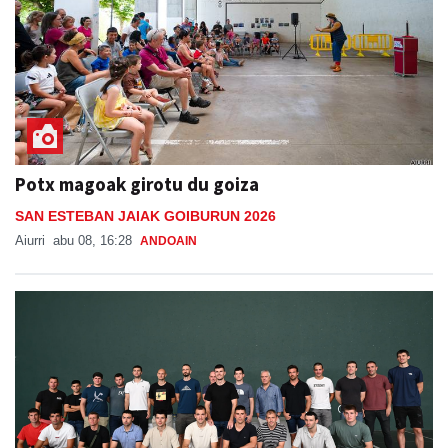
Potx magoak girotu du goiza
SAN ESTEBAN JAIAK GOIBURUN 2026
Aiurri
abu 08, 16:28
ANDOAIN