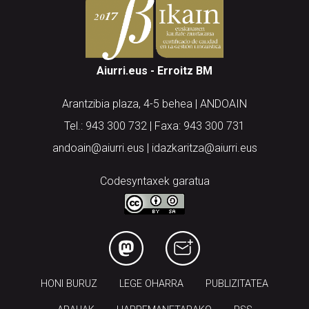
Aiurri.eus - Erroitz BM
Arantzibia plaza, 4-5 behea | ANDOAIN
Tel.: 943 300 732 | Faxa: 943 300 731
andoain@aiurri.eus | idazkaritza@aiurri.eus
Codesyntaxek garatua
HONI BURUZ
LEGE OHARRA
PUBLIZITATEA