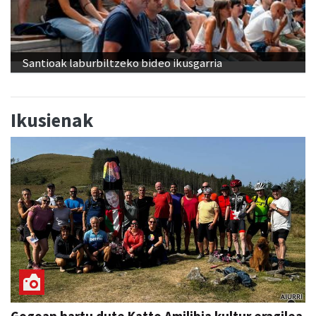
Santioak laburbiltzeko bideo ikusgarria
Ikusienak