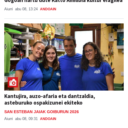
Gogoan hartu dute Katto Amilibia kultur eragilea
Aiurri
abu 08, 13:24
ANDOAIN
Kantujira, auzo-afaria eta dantzaldia,
asteburuko ospakizunei ekiteko
SAN ESTEBAN JAIAK GOIBURUN 2026
Aiurri
abu 08, 09:31
ANDOAIN