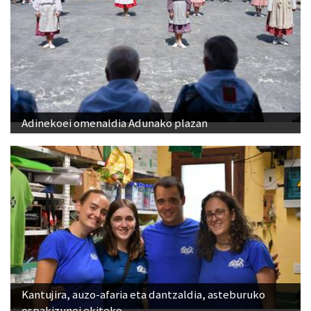
Adinekoei omenaldia Adunako plazan
Kantujira, auzo-afaria eta dantzaldia, asteburuko
ospakizunei ekiteko