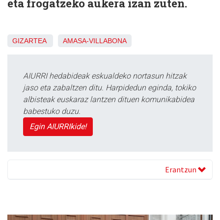
eta frogatzeko aukera izan zuten.
GIZARTEA
AMASA-VILLABONA
AIURRI hedabideak eskualdeko nortasun hitzak
jaso eta zabaltzen ditu. Harpidedun eginda, tokiko
albisteak euskaraz lantzen dituen komunikabidea
babestuko duzu.
Egin AIURRIkide!
Erantzun