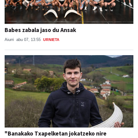
Babes zabala jaso du Ansak
Aiurri
abu 07, 13:55
URNIETA
"Banakako Txapelketan jokatzeko nire