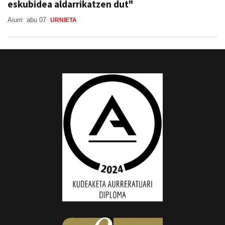
eskubidea aldarrikatzen dut"
Aiurri
abu 07
URNIETA