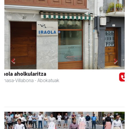
Previous
Next
Zubimusu Ikastola
Amasa-Villabona
- Hezkuntza