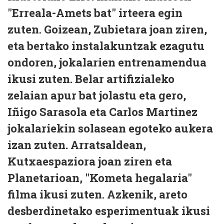
"Erreala-Amets bat" irteera egin
zuten. Goizean, Zubietara joan ziren,
eta bertako instalakuntzak ezagutu
ondoren, jokalarien entrenamendua
ikusi zuten. Belar artifizialeko
zelaian apur bat jolastu eta gero,
Iñigo Sarasola eta Carlos Martinez
jokalariekin solasean egoteko aukera
izan zuten. Arratsaldean,
Kutxaespaziora joan ziren eta
Planetarioan, "Kometa hegalaria"
filma ikusi zuten. Azkenik, areto
desberdinetako esperimentuak ikusi