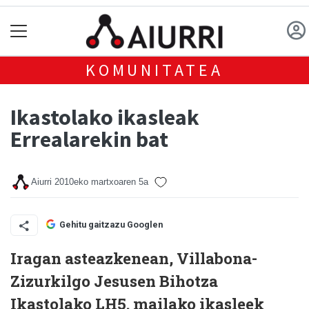
KOMUNITATEA
Ikastolako ikasleak
Errealarekin bat
Aiurri
2010eko martxoaren 5a
Gehitu gaitzazu Googlen
Iragan asteazkenean, Villabona-
Zizurkilgo Jesusen Bihotza
Ikastolako LH5. mailako ikasleek