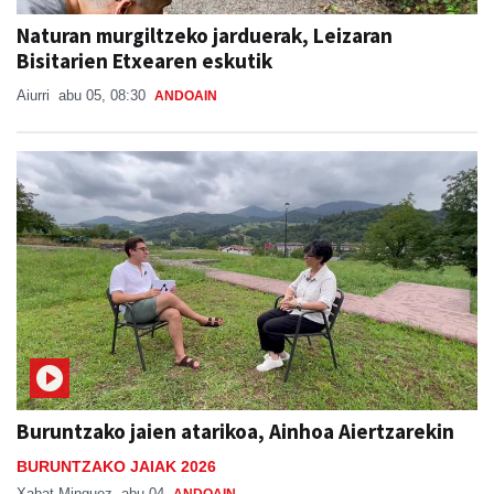
Naturan murgiltzeko jarduerak, Leizaran
Bisitarien Etxearen eskutik
Aiurri
abu 05, 08:30
ANDOAIN
Buruntzako jaien atarikoa, Ainhoa Aiertzarekin
BURUNTZAKO JAIAK 2026
Xabat Minguez
abu 04
ANDOAIN