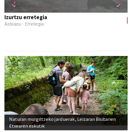
Previous
Next
Izurtzu erretegia
Asteasu
- Erretegia
Naturan murgiltzeko jarduerak, Leizaran Bisitarien
Etxearen eskutik