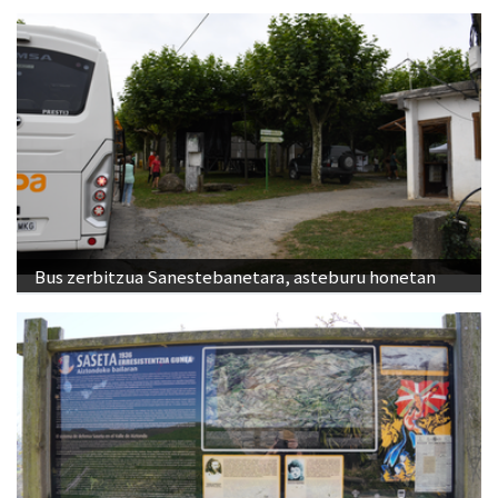
Bus zerbitzua Sanestebanetara, asteburu honetan