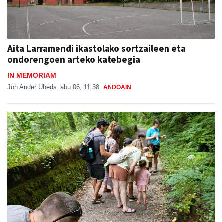
Aita Larramendi ikastolako sortzaileen eta
ondorengoen arteko katebegia
IN MEMORIAM
Jon Ander Ubeda
abu 06, 11:38
ANDOAIN