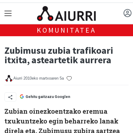
KOMUNITATEA
Zubimusu zubia trafikoari
itxita, asteartetik aurrera
Aiurri
2010eko martxoaren 5a
Gehitu gaitzazu Googlen
Zubian oinezkoentzako eremua
txukuntzeko egin beharreko lanak
direla eta, Zubimusu zubira sartzea