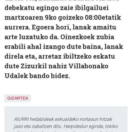
debekatu egingo zaie ibilgailuei
martxoaren 9ko goizeko 08:00etatik
aurrera. Egoera hori, lanak amaitu
arte luzatuko da. Oinezkoek zubia
erabili ahal izango dute baina, lanak
direla eta, arretaz ibiltzeko eskatu
dute Zizurkil nahiz Villabonako
Udalek bando bidez.
GIZARTEA
AIURRI hedabideak eskualdeko nortasun hitzak
jaso eta zabaltzen ditu. Harpidedun eginda, tokiko