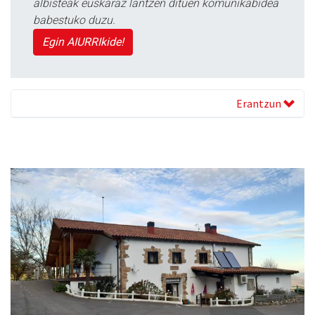
albisteak euskaraz lantzen dituen komunikabidea
babestuko duzu.
Egin AIURRIkide!
Erantzun