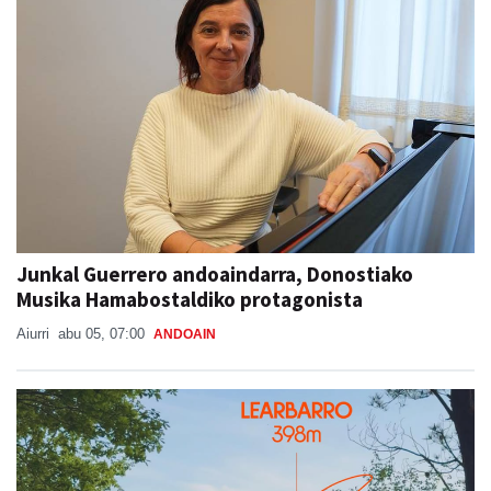
Junkal Guerrero andoaindarra, Donostiako
Musika Hamabostaldiko protagonista
Aiurri
abu 05, 07:00
ANDOAIN