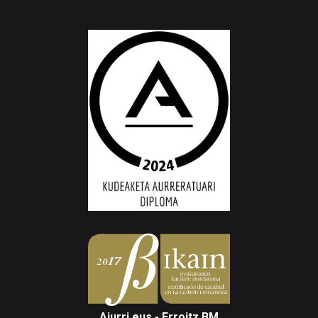
Aiurri.eus - Erroitz BM