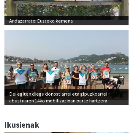
Andazarrate: Eusteko kemena
Dei egiten diegu donostiarrei eta gipuzkoarrei
abuztuaren 14ko mobilizazioan parte hartzera
Ikusienak