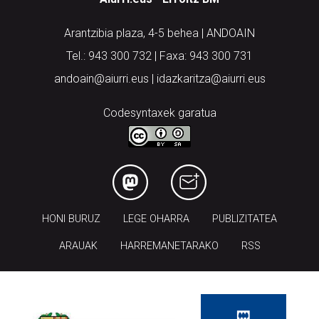
Arantzibia plaza, 4-5 behea | ANDOAIN
Tel.: 943 300 732 | Faxa: 943 300 731
andoain@aiurri.eus | idazkaritza@aiurri.eus
Codesyntaxek garatua
HONI BURUZ
LEGE OHARRA
PUBLIZITATEA
ARAUAK
HARREMANETARAKO
RSS