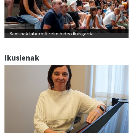
Santioak laburbiltzeko bideo ikusgarria
Ikusienak