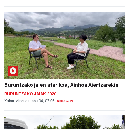
Buruntzako jaien atarikoa, Ainhoa Aiertzarekin
BURUNTZAKO JAIAK 2026
Xabat Minguez
abu 04, 07:05
ANDOAIN