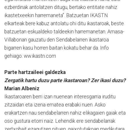
ezberdinak antolatzen ditugu, bertako entitate nahiz
ikastetxeekin harremaneta”. Batzuetan IKASTN
elkarteak bere kabuz antolatu ohi ditu ikastaroak, beste
batzuetan eskualdeko taldeekin harremanetan. Amasa-
Villabonan gauzatu den Sendabelarren ikastaroa
bigarren kasu horren baitan kokatu behar da. Info
gehiago: ww.ikastn.com
Parte hartzaileei galdezka
Zergatik hartu duzu parte ikastaroan? Zer ikasi duzu?
Marian Albeniz
Ikastaroaren berri izan nuenean interesgarria iruditu
zitzaidan eta izena ematea erabaki nuen. Asko
erakartzen nau sendabelarren nahiz elikagaien gaiak eta
oso gustura etorri naiz. Lehendik ere sendabelarrak
zertxobait ezagutzen nituen, gaixotutakoan medikutara