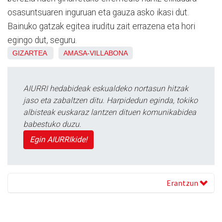
osasuntsuaren inguruan eta gauza asko ikasi dut.
Bainuko gatzak egitea iruditu zait errazena eta hori
egingo dut, seguru.
GIZARTEA
AMASA-VILLABONA
AIURRI hedabideak eskualdeko nortasun hitzak
jaso eta zabaltzen ditu. Harpidedun eginda, tokiko
albisteak euskaraz lantzen dituen komunikabidea
babestuko duzu.
Egin AIURRIkide!
Erantzun