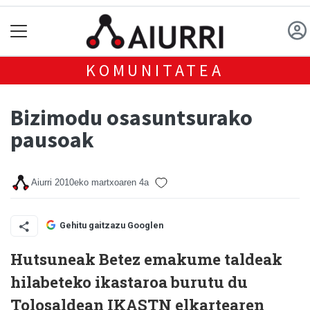
KOMUNITATEA
Bizimodu osasuntsurako
pausoak
Aiurri
2010eko martxoaren 4a
Gehitu gaitzazu Googlen
Hutsuneak Betez emakume taldeak
hilabeteko ikastaroa burutu du
Tolosaldean IKASTN elkartearen