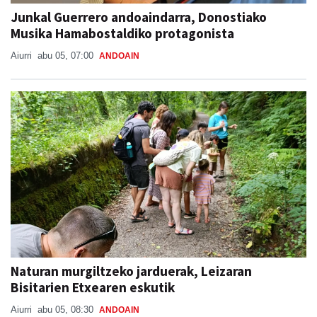
Junkal Guerrero andoaindarra, Donostiako
Musika Hamabostaldiko protagonista
Aiurri
abu 05, 07:00
ANDOAIN
Naturan murgiltzeko jarduerak, Leizaran
Bisitarien Etxearen eskutik
Aiurri
abu 05, 08:30
ANDOAIN