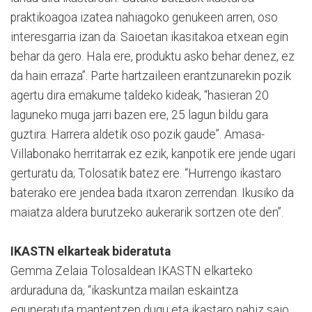
praktikoagoa izatea nahiagoko genukeen arren, oso
interesgarria izan da. Saioetan ikasitakoa etxean egin
behar da gero. Hala ere, produktu asko behar denez, ez
da hain erraza”. Parte hartzaileen erantzunarekin pozik
agertu dira emakume taldeko kideak, “hasieran 20
laguneko muga jarri bazen ere, 25 lagun bildu gara
guztira. Harrera aldetik oso pozik gaude”. Amasa-
Villabonako herritarrak ez ezik, kanpotik ere jende ugari
gerturatu da; Tolosatik batez ere. “Hurrengo ikastaro
baterako ere jendea bada itxaron zerrendan. Ikusiko da
maiatza aldera burutzeko aukerarik sortzen ote den”.
IKASTN elkarteak bideratuta
Gemma Zelaia Tolosaldean IKASTN elkarteko
arduraduna da, “ikaskuntza mailan eskaintza
eguneratuta mantentzen dugu eta ikastaro nahiz saio