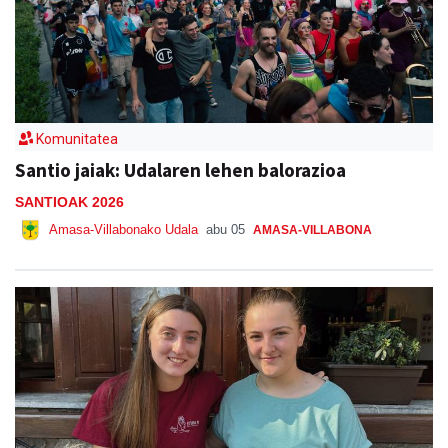
Komunitatea
Santio jaiak: Udalaren lehen balorazioa
SANTIOAK 2026
Amasa-Villabonako Udala
abu 05
AMASA-VILLABONA