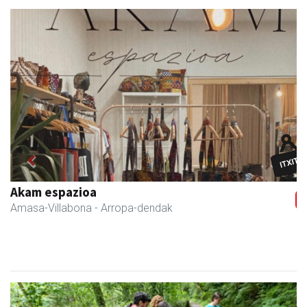
Previous
Next
Akam espazioa
Amasa-Villabona
- Arropa-dendak