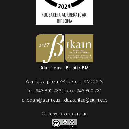
Aiurri.eus - Erroitz BM
Arantzibia plaza, 4-5 behea | ANDOAIN
Tel.: 943 300 732 | Faxa: 943 300 731
andoain@aiurri.eus | idazkaritza@aiurri.eus
Codesyntaxek garatua