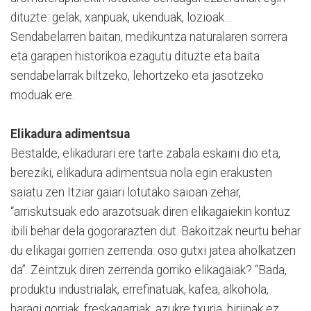
dituzte: gelak, xanpuak, ukenduak, lozioak…
Sendabelarren baitan, medikuntza naturalaren sorrera
eta garapen historikoa ezagutu dituzte eta baita
sendabelarrak biltzeko, lehortzeko eta jasotzeko
moduak ere.
Elikadura adimentsua
Bestalde, elikadurari ere tarte zabala eskaini dio eta,
bereziki, elikadura adimentsua nola egin erakusten
saiatu zen Itziar gaiari lotutako saioan zehar,
“arriskutsuak edo arazotsuak diren elikagaiekin kontuz
ibili behar dela gogorarazten dut. Bakoitzak neurtu behar
du elikagai gorrien zerrenda: oso gutxi jatea aholkatzen
da”. Zeintzuk diren zerrenda gorriko elikagaiak? “Bada,
produktu industrialak, errefinatuak, kafea, alkohola,
haragi gorriak, freskagarriak, azukre txuria, birjinak ez