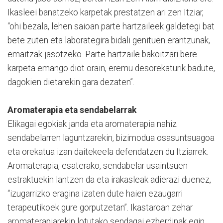
Ikasleei banatzeko karpetak prestatzen ari zen Itziar,
“ohi bezala, lehen saioan parte hartzaileek galdetegi bat
bete zuten eta laborategira bidali genituen erantzunak,
emaitzak jasotzeko. Parte hartzaile bakoitzari bere
karpeta emango diot orain, eremu desorekaturik badute,
dagokien dietarekin gara dezaten”.
Aromaterapia eta sendabelarrak
Elikagai egokiak janda eta aromaterapia nahiz
sendabelarren laguntzarekin, bizimodua osasuntsuagoa
eta orekatua izan daitekeela defendatzen du Itziarrek.
Aromaterapia, esaterako, sendabelar usaintsuen
estraktuekin lantzen da eta irakasleak adierazi duenez,
“izugarrizko eragina izaten dute haien ezaugarri
terapeutikoek gure gorputzetan”. Ikastaroan zehar
aromaterapiarekin lotutako sendagai ezberdinak egin