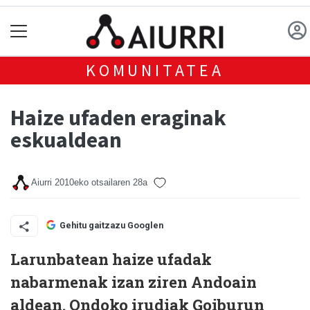
KOMUNITATEA
Haize ufaden eraginak
eskualdean
Aiurri
2010eko otsailaren 28a
Gehitu gaitzazu Googlen
Larunbatean haize ufadak
nabarmenak izan ziren Andoain
aldean. Ondoko irudiak Goiburun