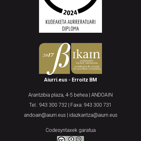
Aiurri.eus - Erroitz BM
Arantzibia plaza, 4-5 behea | ANDOAIN
Tel.: 943 300 732 | Faxa: 943 300 731
andoain@aiurri.eus | idazkaritza@aiurri.eus
Codesyntaxek garatua