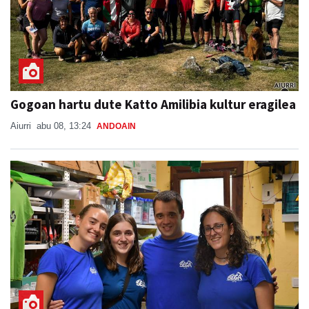
Gogoan hartu dute Katto Amilibia kultur eragilea
Aiurri
abu 08, 13:24
ANDOAIN