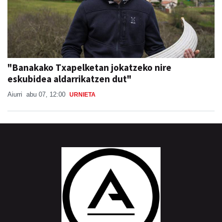
"Banakako Txapelketan jokatzeko nire
eskubidea aldarrikatzen dut"
Aiurri
abu 07, 12:00
URNIETA