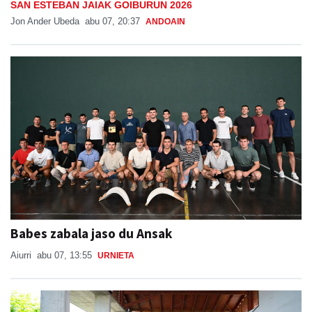
SAN ESTEBAN JAIAK GOIBURUN 2026
Jon Ander Ubeda
abu 07, 20:37
ANDOAIN
Babes zabala jaso du Ansak
Aiurri
abu 07, 13:55
URNIETA