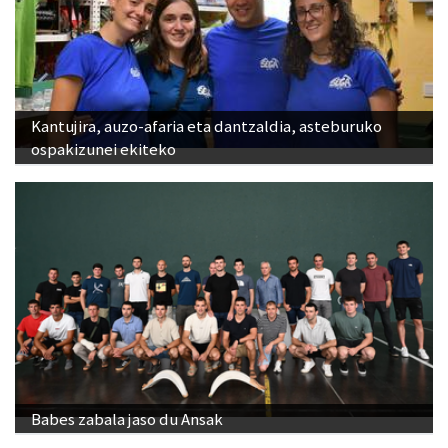
Kantujira, auzo-afaria eta dantzaldia, asteburuko
ospakizunei ekiteko
Babes zabala jaso du Ansak