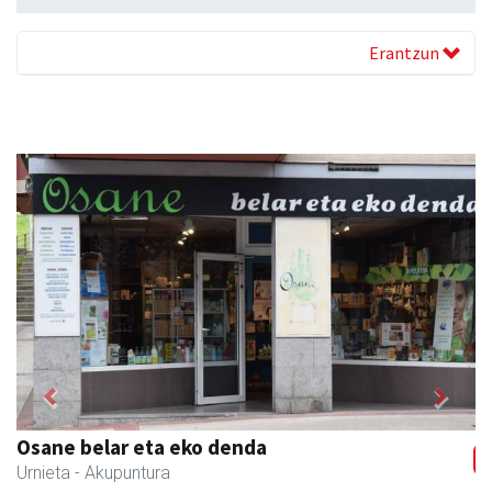
Erantzun
Previous
Next
Eizmendi anaiak
Amasa-Villabona
- Armategia