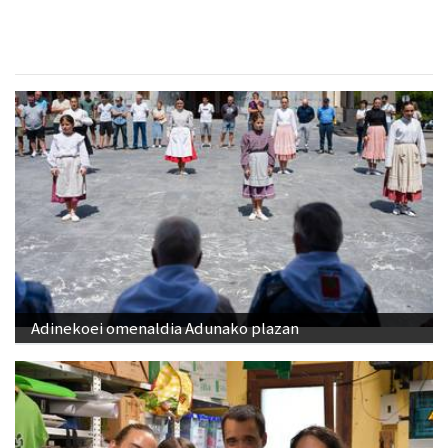
Adinekoei omenaldia Adunako plazan