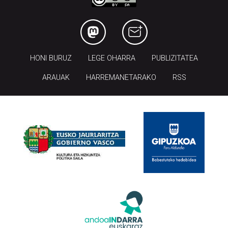
HONI BURUZ
LEGE OHARRA
PUBLIZITATEA
ARAUAK
HARREMANETARAKO
RSS