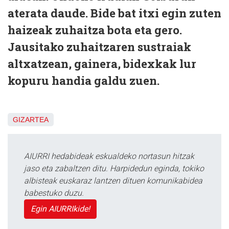
aterata daude. Bide bat itxi egin zuten
haizeak zuhaitza bota eta gero.
Jausitako zuhaitzaren sustraiak
altxatzean, gainera, bidexkak lur
kopuru handia galdu zuen.
GIZARTEA
AIURRI hedabideak eskualdeko nortasun hitzak
jaso eta zabaltzen ditu. Harpidedun eginda, tokiko
albisteak euskaraz lantzen dituen komunikabidea
babestuko duzu.
Egin AIURRIkide!