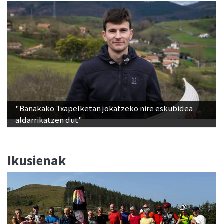
"Banakako Txapelketan jokatzeko nire eskubidea
aldarrikatzen dut"
Ikusienak