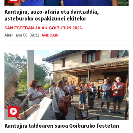
Kantujira, auzo-afaria eta dantzaldia,
asteburuko ospakizunei ekiteko
SAN ESTEBAN JAIAK GOIBURUN 2026
Aiurri
abu 08, 09:31
ANDOAIN
Kantujira taldearen saioa Goiburuko festetan