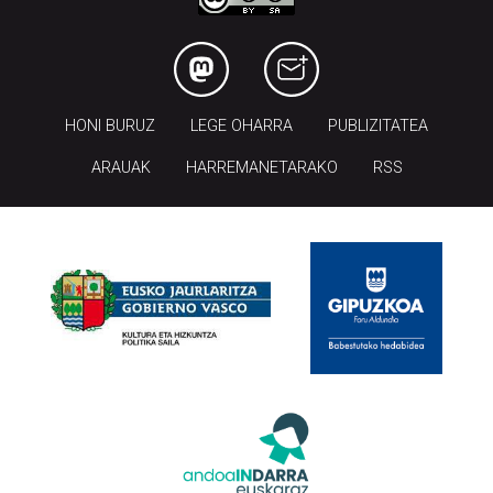
HONI BURUZ
LEGE OHARRA
PUBLIZITATEA
ARAUAK
HARREMANETARAKO
RSS