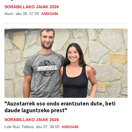
SORABILLAKO JAIAK 2026
Aiurri
abu 06, 07:00
ANDOAIN
"Auzotarrek oso ondo erantzuten dute, beti
daude laguntzeko prest"
SORABILLAKO JAIAK 2026
Lide Ruiz Telleria
abu 07, 08:00
ANDOAIN