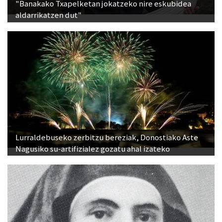
"Banakako Txapelketan jokatzeko nire eskubidea
aldarrikatzen dut"
Lurraldebuseko zerbitzu bereziak, Donostiako Aste
Nagusiko su-artifizialez gozatu ahal izateko