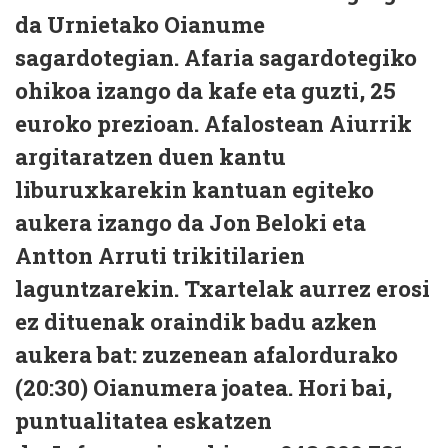
da Urnietako Oianume
sagardotegian. Afaria sagardotegiko
ohikoa izango da kafe eta guzti, 25
euroko prezioan. Afalostean Aiurrik
argitaratzen duen kantu
liburuxkarekin kantuan egiteko
aukera izango da Jon Beloki eta
Antton Arruti trikitilarien
laguntzarekin. Txartelak aurrez erosi
ez dituenak oraindik badu azken
aukera bat: zuzenean afalordurako
(20:30) Oianumera joatea. Hori bai,
puntualitatea eskatzen