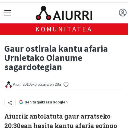
KOMUNITATEA
Gaur ostirala kantu afaria
Urnietako Oianume
sagardotegian
Aiurri
2010eko otsailaren 28a
Gehitu gaitzazu Googlen
Aiurrik antolatuta gaur arratseko
20:30ean hasita kantu afaria egingo