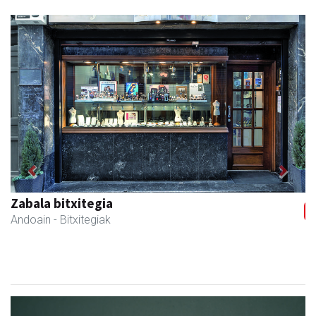
Previous
Next
Zabala bitxitegia
Andoain
- Bitxitegiak