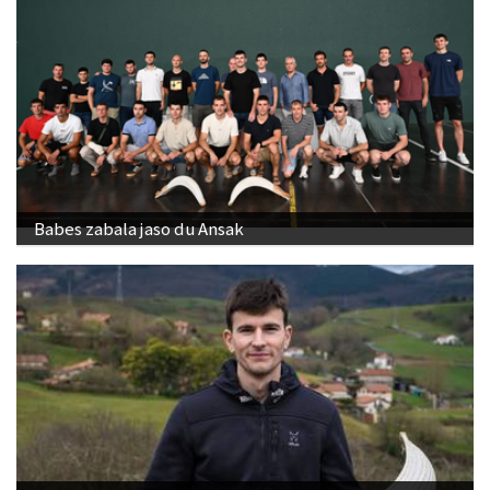
Babes zabala jaso du Ansak