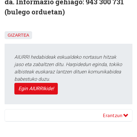
da. Informazio gehiago: 943 300 731
(bulego orduetan)
GIZARTEA
AIURRI hedabideak eskualdeko nortasun hitzak
jaso eta zabaltzen ditu. Harpidedun eginda, tokiko
albisteak euskaraz lantzen dituen komunikabidea
babestuko duzu.
Egin AIURRIkide!
Erantzun