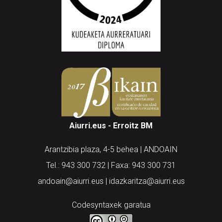
Aiurri.eus - Erroitz BM
Arantzibia plaza, 4-5 behea | ANDOAIN
Tel.: 943 300 732 | Faxa: 943 300 731
andoain@aiurri.eus | idazkaritza@aiurri.eus
Codesyntaxek garatua