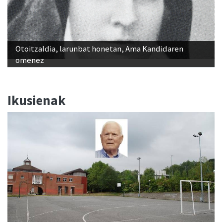
Otoitzaldia, larunbat honetan, Ama Kandidaren
omenez
Ikusienak