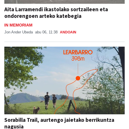
Aita Larramendi ikastolako sortzaileen eta
ondorengoen arteko katebegia
IN MEMORIAM
Jon Ander Ubeda
abu 06, 11:38
ANDOAIN
Sorabilla Trail, aurtengo jaietako berrikuntza
nagusia