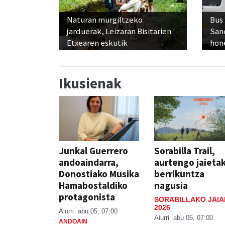
Naturan murgiltzeko
Bus
jarduerak, Leizaran Bisitarien
San
Etxearen eskutik
hon
Ikusienak
Junkal Guerrero
Sorabilla Trail,
andoaindarra,
aurtengo jaieta
Donostiako Musika
berrikuntza
Hamabostaldiko
nagusia
protagonista
SORABILLAKO JAIA
2026
Aiurri
abu 05, 07:00
Aiurri
abu 06, 07:00
ANDOAIN