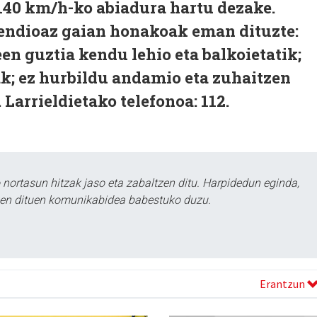
-140 km/h-ko abiadura har­­tu dezake.
ndioaz gaian ho­nakoak eman dituzte:
n guztia kendu lehio eta balkoietatik;
eak; ez hurbildu andamio eta zuhaitzen
 Larrieldietako telefonoa: 112.
ortasun hitzak jaso eta zabaltzen ditu. Harpidedun eginda,
tzen dituen komunikabidea babestuko duzu.
Erantzun