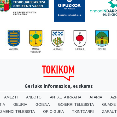
Gertuko informazioa, euskaraz
AMEZTI
ANBOTO
ANTXETA IRRATIA
ATARIA
AZP
TIA
GEURIA
GOIENA
GOIERRI TELEBISTA
GUAIXE
IZMENDI TELEBISTA
ORIO GUKA
TXINTXARRI
ZARAUT