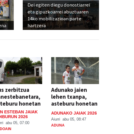
Dei egiten diegu donostiarrei
eta gipuzkoarrei abuztuaren
14ko mobilizazioan parte
ena
hartzera
s zerbitzua
Adunako jaien
anestebanetara,
lehen txanpa,
steburu honetan
asteburu honetan
N ESTEBAN JAIAK
ADUNAKO JAIAK 2026
IBURUN 2026
Aiurri
abu 05, 08:47
rri
abu 05, 07:00
ADUNA
DOAIN