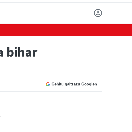
a bihar
Gehitu gaitzazu Googlen
e