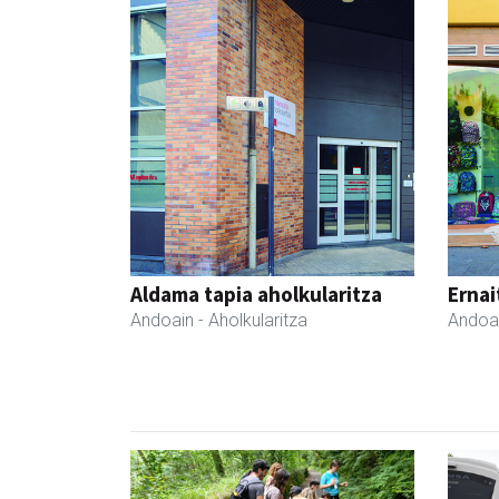
Aldama tapia aholkularitza
Ernai
Andoain
- Aholkularitza
Andoa