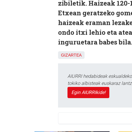
zibiletik. Hai­zeak 120
Etxean geratzeko gome
haizeak eraman lezakee
ondo itxi lehio eta at
inguruetara babes bila.
GIZARTEA
AIURRI hedabideak eskualdeko n
tokiko albisteak euskaraz lan
Egin AIURRIkide!