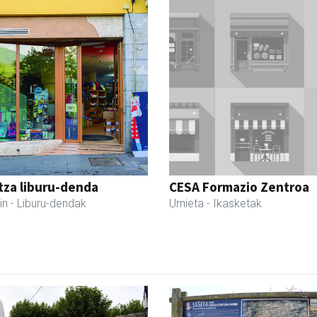
tza liburu-denda
CESA Formazio Zentroa
in
- Liburu-dendak
Urnieta
- Ikasketak