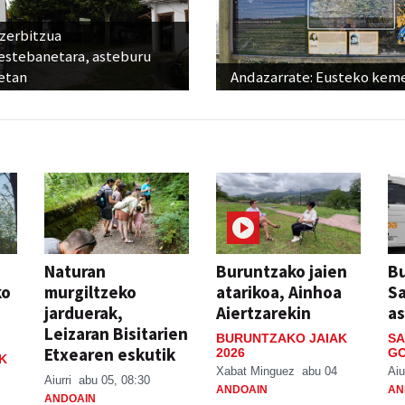
 zerbitzua
estebanetara, asteburu
etan
Andazarrate: Eusteko kem
Naturan
Buruntzako jaien
Bu
ko
murgiltzeko
atarikoa, Ainhoa
S
jarduerak,
Aiertzarekin
a
Leizaran Bisitarien
BURUNTZAKO JAIAK
SA
Etxearen eskutik
2026
GO
K
Xabat Minguez
abu 04
Aiu
Aiurri
abu 05, 08:30
ANDOAIN
AN
ANDOAIN