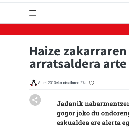
Haize zakarraren 
arratsaldera arte
Aiurri
2010eko otsailaren 27a
Jadanik nabarmentzen
gogor joko du ondoreng
eskualdea ere alerta e