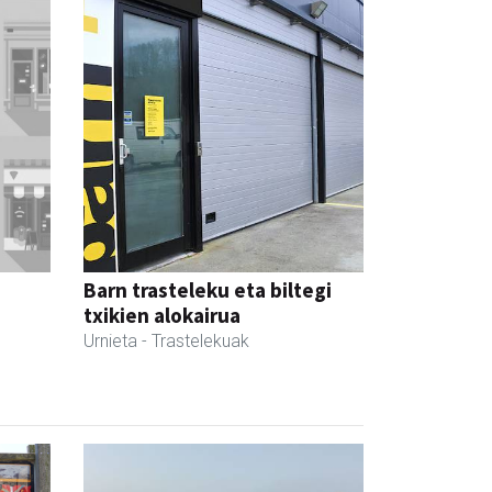
Barn trasteleku eta biltegi
txikien alokairua
Urnieta
- Trastelekuak