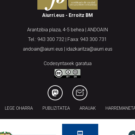
Aiurri.eus - Erroitz BM
Arantzibia plaza, 4-5 behea | ANDOAIN
Tel.: 943 300 732 | Faxa: 943 300 731
andoain@aiurri.eus | idazkaritza@aiurri.eus
Codesyntaxek garatua
LEGE OHARRA
PUBLIZITATEA
ARAUAK
HARREMANET