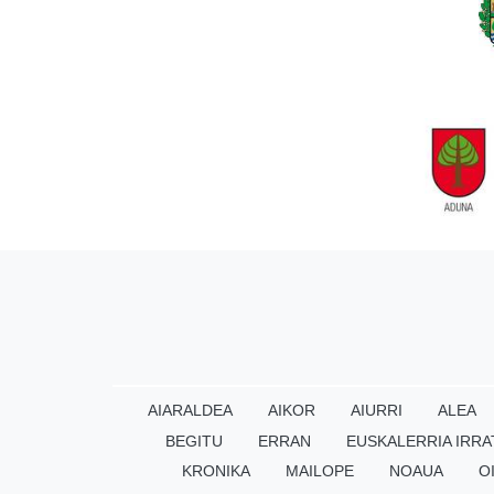
AIARALDEA
AIKOR
AIURRI
ALEA
BEGITU
ERRAN
EUSKALERRIA IRRA
KRONIKA
MAILOPE
NOAUA
O