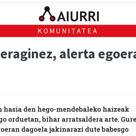
KOMUNITATEA
eraginez, alerta egoer
 hasia den hego-mendebaleko haizeak
o orduetan, bihar arratsaldera arte. Gur
goeran dagoela jakinarazi dute babesgo