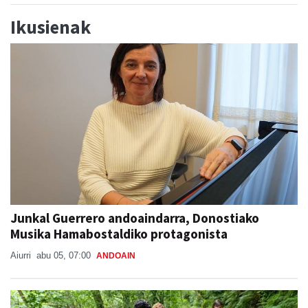
Ikusienak
Junkal Guerrero andoaindarra, Donostiako
Musika Hamabostaldiko protagonista
Aiurri
abu 05, 07:00
ANDOAIN