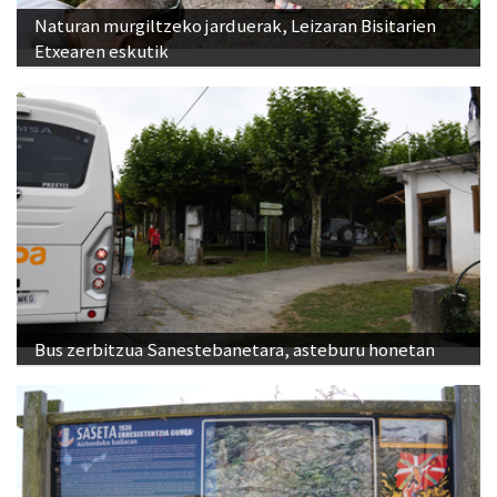
Naturan murgiltzeko jarduerak, Leizaran Bisitarien
Etxearen eskutik
Bus zerbitzua Sanestebanetara, asteburu honetan