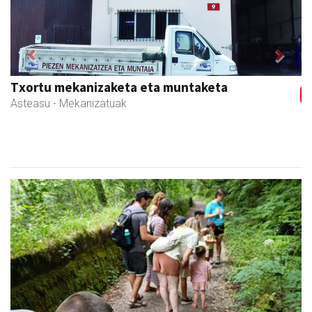
Previous
Next
Txortu mekanizaketa eta muntaketa
Asteasu
- Mekanizatuak