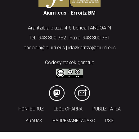
Aiurri.eus - Erroitz BM
Arantzibia plaza, 4-5 behea | ANDOAIN
Tel.: 943 300 732 | Faxa: 943 300 731
andoain@aiurri.eus | idazkaritza@aiurri.eus
Codesyntaxek garatua
HONI BURUZ
LEGE OHARRA
PUBLIZITATEA
ARAUAK
HARREMANETARAKO
RSS