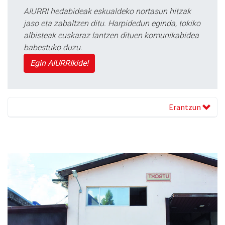
AIURRI hedabideak eskualdeko nortasun hitzak
jaso eta zabaltzen ditu. Harpidedun eginda, tokiko
albisteak euskaraz lantzen dituen komunikabidea
babestuko duzu.
Egin AIURRIkide!
Erantzun