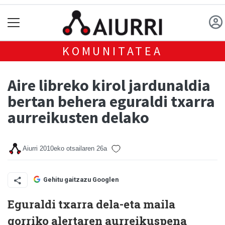
KOMUNITATEA
Aire libreko kirol jardunaldia
bertan behera eguraldi txarra
aurreikusten delako
Aiurri
2010eko otsailaren 26a
Gehitu gaitzazu Googlen
Eguraldi txarra dela-eta maila
gorriko alertaren aurreikuspena