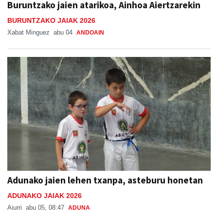
Buruntzako jaien atarikoa, Ainhoa Aiertzarekin
BURUNTZAKO JAIAK 2026
Xabat Minguez
abu 04
ANDOAIN
Adunako jaien lehen txanpa, asteburu honetan
ADUNAKO JAIAK 2026
Aiurri
abu 05, 08:47
ADUNA