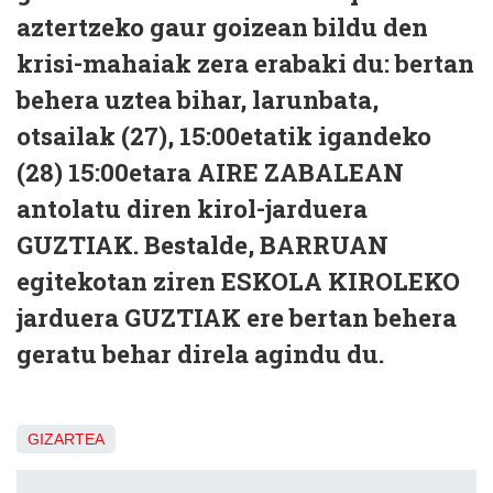
aztertzeko gaur goizean bildu den
krisi-mahaiak zera erabaki du: bertan
behera uztea bihar,
larunbata,
otsailak (27), 15:00etatik
igandeko
(28) 15:00etara
AIRE ZABALEAN
antolatu diren kirol-jarduera
GUZTIAK. Bestalde, BARRUAN
egitekotan ziren ESKOLA KIROLEKO
jarduera GUZTIAK ere bertan behera
geratu behar direla agindu du.
GIZARTEA