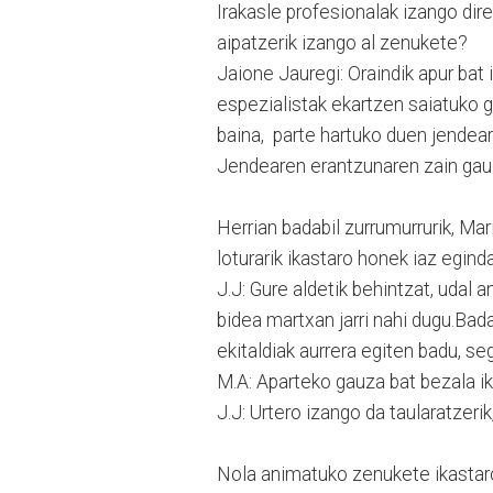
Irakasle profesionalak izango dir
aipatzerik izango al zenukete?
Jaione Jauregi: Oraindik apur bat 
espezialistak ekartzen saiatuko g
baina, parte hartuko duen jendea
Jendearen erantzunaren zain gaud
Herrian badabil zurrumurrurik, Ma
loturarik ikastaro honek iaz egind
J.J: Gure aldetik behintzat, udal a
bidea martxan jarri nahi dugu.Ba
ekitaldiak aurrera egiten badu, se
M.A: Aparteko gauza bat bezala ik
J.J: Urtero izango da taularatzerik
Nola animatuko zenukete ikastar