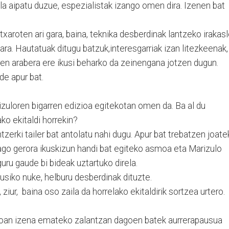
ela aipatu duzue, espezialistak izango omen dira. Izenen bat
itxaroten ari gara, baina, teknika desberdinak lantzeko irakas
ara. Hautatuak ditugu batzuk,interesgarriak izan litezkeenak,
ren arabera ere ikusi beharko da zeinengana jotzen dugun.
e apur bat.
rizuloren bigarren edizioa egitekotan omen da. Ba al du
ako ekitaldi horrekin?
ntzerki tailer bat antolatu nahi dugu. Apur bat trebatzen joat
dago gerora ikuskizun handi bat egiteko asmoa eta Marizulo
guru gaude bi bideak uztartuko direla.
usiko nuke, helburu desberdinak dituzte.
, ziur, baina oso zaila da horrelako ekitaldirik sortzea urtero.
oan izena emateko zalantzan dagoen batek aurrerapausua