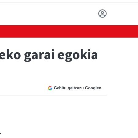
eko garai egokia
Gehitu gaitzazu Googlen
.