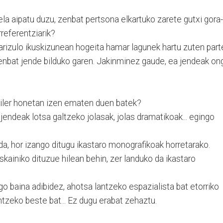
ela aipatu duzu, zenbat pertsona elkartuko zarete gutxi gora-
referentziarik?
Marizulo ikuskizunean hogeita hamar lagunek hartu zuten part
enbat jende bilduko garen. Jakinminez gaude, ea jendeak on
tailer honetan izen ematen duen batek?
jendeak lotsa galtzeko jolasak, jolas dramatikoak... egingo
da, hor izango ditugu ikastaro monografikoak horretarako.
skainiko dituzue hilean behin, zer landuko da ikastaro
go baina adibidez, ahotsa lantzeko espazialista bat etorriko
ntzeko beste bat... Ez dugu erabat zehaztu.