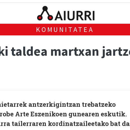
KOMUNITATEA
i taldea martxan jartz
ietarrek antzerkigintzan trebatzeko
arobe Arte Eszenikoen gunearen eskutik.
rra tailerraren kordinatzaileetako bat da