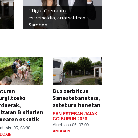
"Tigrea"ren aurre-
u
estreinaldia, arratsaldean
Saroben
aturan
Bus zerbitzua
rgiltzeko
Sanestebanetara,
rduerak,
asteburu honetan
izaran Bisitarien
SAN ESTEBAN JAIAK
xearen eskutik
GOIBURUN 2026
Aiurri
abu 05, 07:00
rri
abu 05, 08:30
ANDOAIN
DOAIN