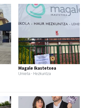
Magale Ikastetxea
Urnieta
- Hezkuntza