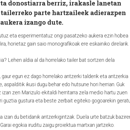
 donostiarra berriz, irakasle lanetan
 tailerreko parte hartzaileek adierazpen
 aukera izango dute.
gutuz eta esperimentatuz ongi pasatzeko aukera ezin hobea
ira, horietaz gain saio monografikoak ere eskainiko direlarik.
a? Lehen aldia al da horrelako tailer bat sortzen dela
 gaur egun ez dago horrelako antzerki talderik eta antzerkia
, aspalditik ikusi dugu behar edo hutsune hori herrian. Guk
 izan zen Marizulo ekitaldi herritarra zela medio hartu zuen
ori guztia gustura eta beste zerbait egiteko gogoarekin gerat
a izan du betidanik antzerkigintzak. Duela urte batzuk bazire
 Garai egokia iruditu zaigu proiektua martxan jartzeko.