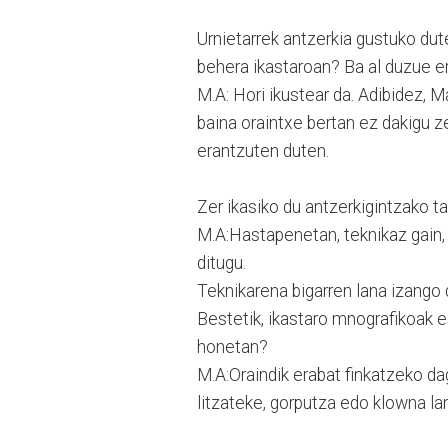
Urnietarrek antzerkia gustuko dut
behera ikastaroan? Ba al duzue er
M.A: Hori ikustear da. Adibidez, 
baina oraintxe bertan ez dakigu z
erantzuten duten.
Zer ikasiko du antzerkigintzako 
M.A:Hastapenetan, teknikaz gain, 
ditugu.
Teknikarena bigarren lana izango 
Bestetik, ikastaro mnografikoak e
honetan?
M.A:Oraindik erabat finkatzeko da
litzateke, gorputza edo klowna la