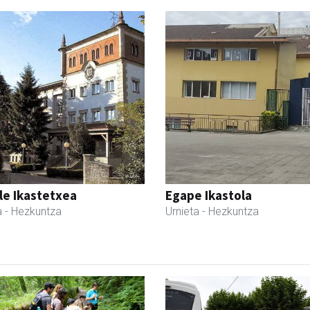
le Ikastetxea
Egape Ikastola
a
- Hezkuntza
Urnieta
- Hezkuntza