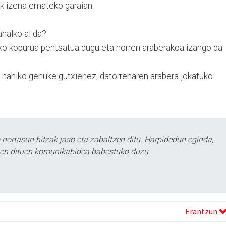
ik izena emateko garaian.
ahalko al da?
eko kopurua pentsatua dugu eta horren araberakoa izango da
 nahiko genuke gutxienez, datorrenaren arabera jokatuko
ortasun hitzak jaso eta zabaltzen ditu. Harpidedun eginda,
tzen dituen komunikabidea babestuko duzu.
Erantzun