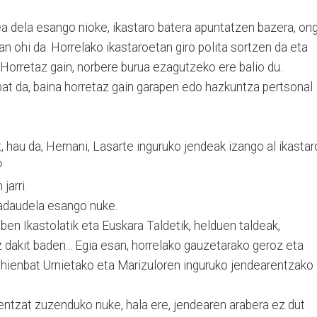
a dela esango nioke, ikastaro batera apuntatzen bazera, ong
n ohi da. Horrelako ikastaroetan giro polita sortzen da eta
Horretaz gain, norbere burua ezagutzeko ere balio du.
 bat da, baina horretaz gain garapen edo hazkuntza pertsonal
, hau da, Hernani, Lasarte inguruko jendeak izango al ikastar
?
jarri.
badaudela esango nuke.
ben Ikastolatik eta Euskara Taldetik, helduen taldeak,
 dakit baden... Egia esan, horrelako gauzetarako geroz eta
hienbat Urnietako eta Marizuloren inguruko jendearentzako
entzat zuzenduko nuke, hala ere, jendearen arabera ez dut