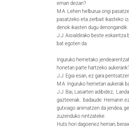
eman dezan?
M.A: Lehen helburua ongi pasatze
pasatzeko eta zerbait ikasteko iza
denok ikasten dugu denongandik. 
J.J: Aisialdirako beste eskaintza
bat egoten da.
Inguruko herrietako jendearentzat
honetan parte hartzeko aukerarik
J.J: Egia esan, ez gara pentsatzen 
M.A: Inguruko herrietan aukerak 
J.J: Bai, Lasarten adibidez, Landa
gazteenak... badaude. Hernanin ez
gutxiago animatzen da jendea; ge
zuzenduko nintzateke.
Huts hori dagoenez herrian, berai