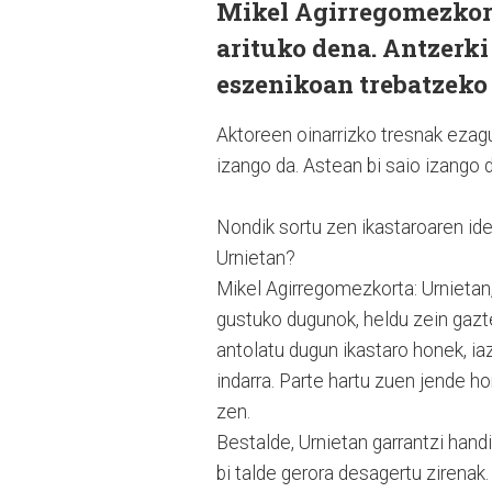
Mikel Agirregomezkorta
arituko dena. Antzerki
eszenikoan trebatzeko
Aktoreen oinarrizko tresnak eza
izango da. Astean bi saio izango d
Nondik sortu zen ikastaroaren idei
Urnietan?
Mikel Agirregomezkorta: Urnietan,
gustuko dugunok, heldu zein gazte
antolatu dugun ikastaro honek, iaz
indarra. Parte hartu zuen jende h
zen.
Bestalde, Urnietan garrantzi handi
bi talde gerora desagertu zirenak.