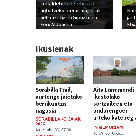
Lurraldebusen zerbitzua
hobetzeko premia nagusiak
Nat
helarazi dizkio Gipuzkoako
jard
Foru Aldundiari
Etx
Ikusienak
Sorabilla Trail,
Aita Larramendi
aurtengo jaietako
ikastolako
berrikuntza
sortzaileen eta
nagusia
ondorengoen
arteko katebegi
SORABILLAKO JAIAK
2026
IN MEMORIAM
Aiurri
abu 06, 07:00
Jon Ander Ubeda