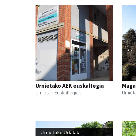
Urnietako AEK euskaltegia
Maga
Urnieta
- Euskaltegiak
Urniet
Urnietako Udalak