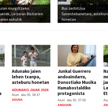
uran murgiltzeko
Bus zerbitzua
uerak, Leizaran Bisitarien
Sanestebanetara, astebur
earen eskutik
honetan
Adunako jaien
Junkal Guerrero
N
lehen txanpa,
andoaindarra,
mu
asteburu honetan
Donostiako Musika
ja
Hamabostaldiko
Le
ADUNAKO JAIAK 2026
a
protagonista
Et
Aiurri
abu 05, 08:47
ADUNA
Aiurri
abu 05, 07:00
Aiu
ANDOAIN
AN