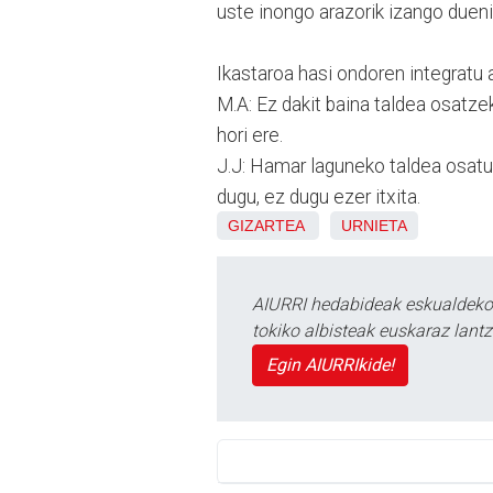
uste inongo arazorik izango duen
Ikastaroa hasi ondoren integratu 
M.A: Ez dakit baina taldea osatz
hori ere.
J.J: Hamar laguneko taldea osatu
dugu, ez dugu ezer itxita.
GIZARTEA
URNIETA
AIURRI hedabideak eskualdeko n
tokiko albisteak euskaraz lan
Egin AIURRIkide!