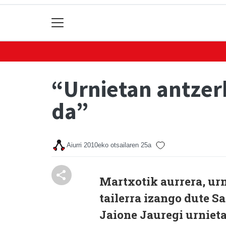
“Urnietan antzerk
da”
Aiurri
2010eko otsailaren 25a
Martxotik aurrera, urn
tailerra izango dute S
Jaione Jauregi urnieta