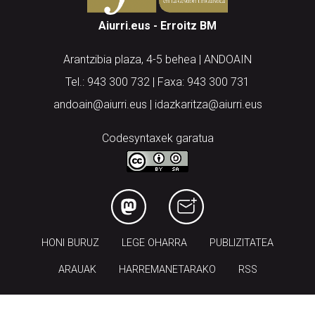
Aiurri.eus - Erroitz BM
Arantzibia plaza, 4-5 behea | ANDOAIN
Tel.: 943 300 732 | Faxa: 943 300 731
andoain@aiurri.eus | idazkaritza@aiurri.eus
Codesyntaxek garatua
HONI BURUZ
LEGE OHARRA
PUBLIZITATEA
ARAUAK
HARREMANETARAKO
RSS