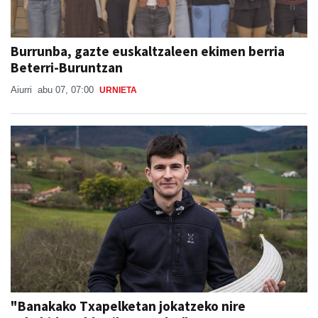
Burrunba, gazte euskaltzaleen ekimen berria
Beterri-Buruntzan
Aiurri
abu 07, 07:00
URNIETA
"Banakako Txapelketan jokatzeko nire