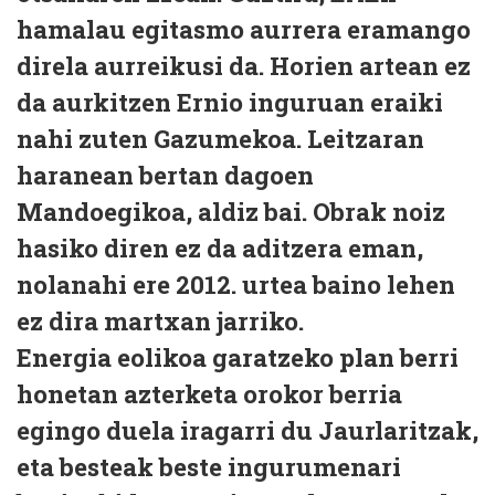
hamalau egitasmo aurrera eramango
direla aurreikusi da. Horien artean ez
da aurkitzen Ernio inguruan eraiki
nahi zuten Gazumekoa. Leitzaran
haranean bertan dagoen
Mandoegikoa, aldiz bai. Obrak noiz
hasiko diren ez da aditzera eman,
nolanahi ere 2012. urtea baino lehen
ez dira martxan jarriko.
Energia eolikoa garatzeko plan berri
honetan azterketa orokor berria
egingo duela iragarri du Jaurlaritzak,
eta besteak beste ingurumenari