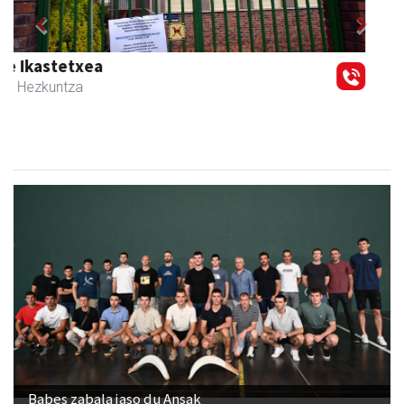
Previous
Next
Urnietako AEK euskaltegia
Urnieta
- Euskaltegiak
Babes zabala jaso du Ansak