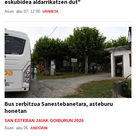
eskubidea aldarrikatzen dut"
Aiurri
abu 07, 12:00
URNIETA
Bus zerbitzua Sanestebanetara, asteburu
honetan
SAN ESTEBAN JAIAK GOIBURUN 2026
Aiurri
abu 05
ANDOAIN