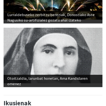
Lurraldebuseko zerbitzu bereziak, Donostiako Aste
Nagusiko su-artifizialez gozatu ahal izateko
Otoitzaldia, larunbat honetan, Ama Kandidaren
omenez
Ikusienak