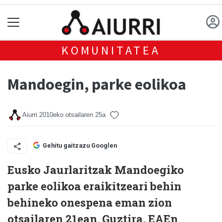
KOMUNITATEA
Mandoegin, parke eolikoa
Aiurri
2010eko otsailaren 25a
Gehitu gaitzazu Googlen
Eusko Jaurlaritzak Mandoegiko
parke eolikoa eraikitzeari behin
behineko onespena eman zion
otsailaren 21ean. Guztira, EAEn