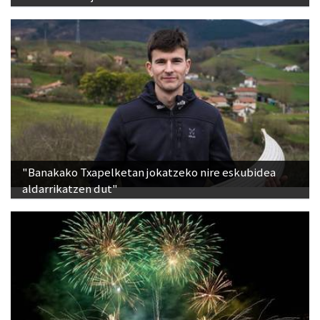
"Banakako Txapelketan jokatzeko nire eskubidea
aldarrikatzen dut"