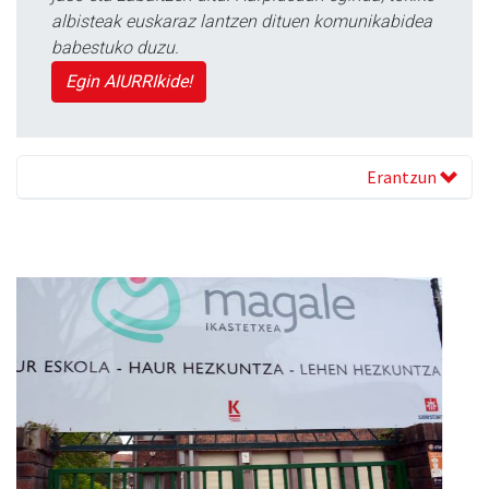
albisteak euskaraz lantzen dituen komunikabidea
babestuko duzu.
Egin AIURRIkide!
Erantzun