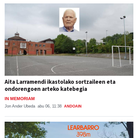
Aita Larramendi ikastolako sortzaileen eta
ondorengoen arteko katebegia
IN MEMORIAM
Jon Ander Ubeda
abu 06, 11:38
ANDOAIN