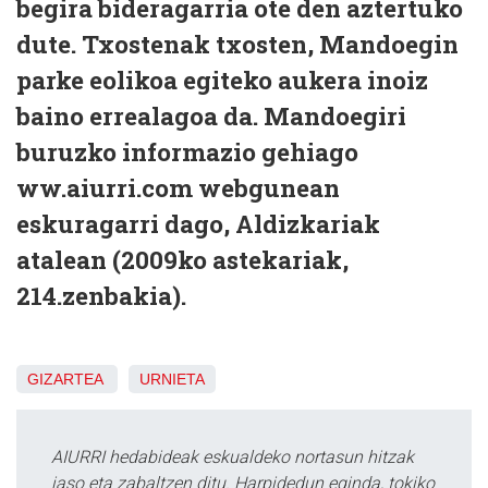
begira bideragarria ote den aztertuko
dute. Txostenak txosten, Mandoegin
parke eolikoa egiteko aukera inoiz
baino errealagoa da. Mandoegiri
buruzko informazio gehiago
ww.aiurri.com webgunean
eskuragarri dago, Aldizkariak
atalean (2009ko astekariak,
214.zenbakia).
GIZARTEA
URNIETA
AIURRI hedabideak eskualdeko nortasun hitzak
jaso eta zabaltzen ditu. Harpidedun eginda, tokiko