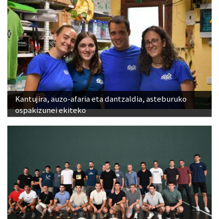
Kantujira, auzo-afaria eta dantzaldia, asteburuko
ospakizunei ekiteko