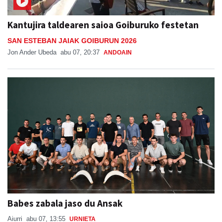
Kantujira taldearen saioa Goiburuko festetan
SAN ESTEBAN JAIAK GOIBURUN 2026
Jon Ander Ubeda
abu 07, 20:37
ANDOAIN
Babes zabala jaso du Ansak
Aiurri
abu 07, 13:55
URNIETA