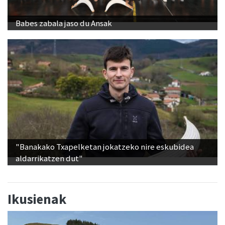
Babes zabala jaso du Ansak
"Banakako Txapelketan jokatzeko nire eskubidea
aldarrikatzen dut"
Ikusienak