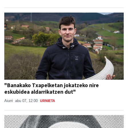
"Banakako Txapelketan jokatzeko nire
eskubidea aldarrikatzen dut"
Aiurri
abu 07, 12:00
URNIETA