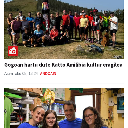
Gogoan hartu dute Katto Amilibia kultur eragilea
Aiurri
abu 08, 13:24
ANDOAIN