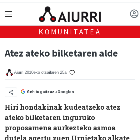
KOMUNITATEA
Atez ateko bilketaren alde
Aiurri
2010eko otsailaren 25a
Gehitu gaitzazu Googlen
Hiri hondakinak kudeatzeko atez
ateko bilketaren inguruko
proposamena aurkezteko asmoa
dutela agertu zuen Urnietako alkate