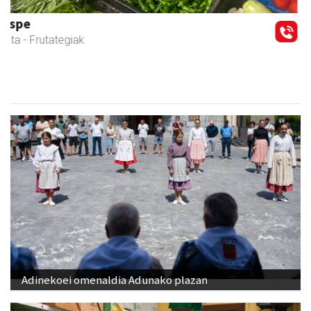
Magale Ikastetxea
Urnieta
- Hezkuntza
Adinekoei omenaldia Adunako plazan