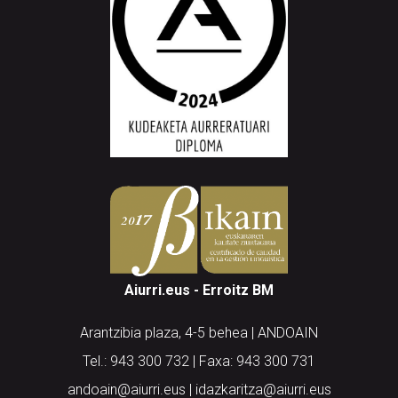
Aiurri.eus - Erroitz BM
Arantzibia plaza, 4-5 behea | ANDOAIN
Tel.: 943 300 732 | Faxa: 943 300 731
andoain@aiurri.eus | idazkaritza@aiurri.eus