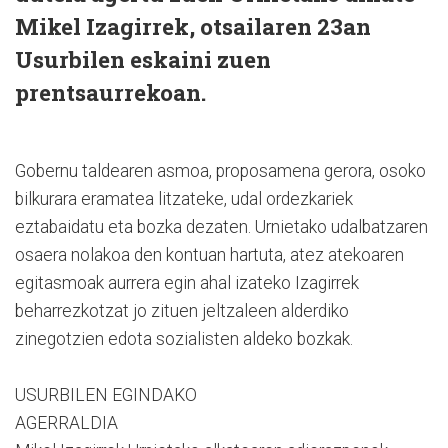
Mikel Izagirrek, otsailaren 23an
Usurbilen eskaini zuen
prentsaurrekoan.
Gobernu taldearen asmoa, proposamena gerora, osoko
bilkurara eramatea litzateke, udal ordezkariek
eztabaidatu eta bozka dezaten. Urnietako udalbatzaren
osaera nolakoa den kontuan hartuta, atez atekoaren
egitasmoak aurrera egin ahal izateko Izagirrek
beharrezkotzat jo zituen jeltzaleen alderdiko
zinegotzien edota sozialisten aldeko bozkak.
USURBILEN EGINDAKO
AGERRALDIA