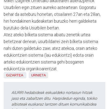
Mikel Izagirrek Urnietako alkatearen adierazpenok
Usurbilen egin zituen aurreko asteartean. Gogoratu
behar da asteburu honetan, otsailaren 27an eta 28an,
hiri hondakinen kudeaketari buruzko herri galdeketa
burutuko dela Usurbilen bertan.
Atez ateko bilketa sistema abiatu zenetik urtea
betetzear denean, usurbildarrei zein bilketa sistema
nahi duten galdetuko zaie; atez atekoa, orain arteko
edukiontzien sistema (lau edukiontzi) edota orain
arteko edukiontzien sistema gehi bosgarren
edukiontzia organikoarentzat.
GIZARTEA
URNIETA
AIURRI hedabideak eskualdeko nortasun hitzak
jaso eta zabaltzen ditu. Harpidedun eginda, tokiko
albisteak euskaraz lantzen dituen komunikabidea