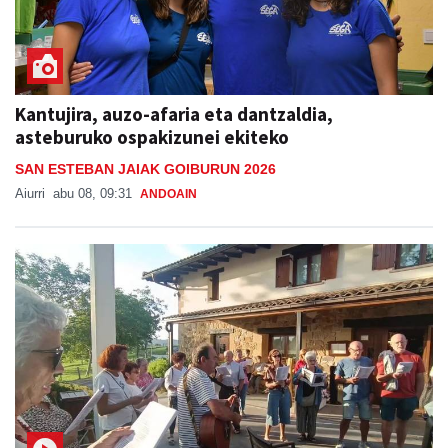
Kantujira, auzo-afaria eta dantzaldia,
asteburuko ospakizunei ekiteko
SAN ESTEBAN JAIAK GOIBURUN 2026
Aiurri
abu 08, 09:31
ANDOAIN