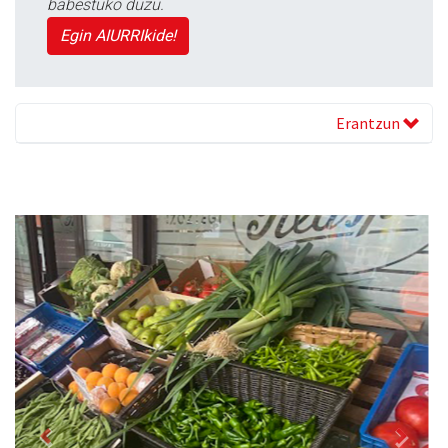
babestuko duzu.
Egin AIURRIkide!
Erantzun
Previous
Next