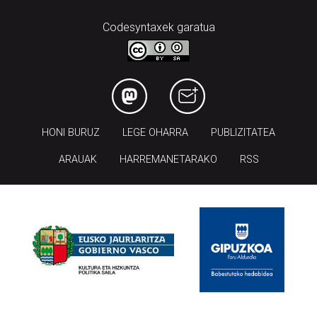
Codesyntaxek garatua
HONI BURUZ
LEGE OHARRA
PUBLIZITATEA
ARAUAK
HARREMANETARAKO
RSS