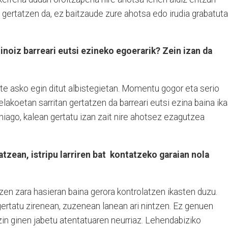
 gertatzen da, ez baitzaude zure ahotsa edo irudia grabatuta
inoiz barreari eutsi ezineko egoerarik? Zein izan da
te asko egin ditut albistegietan. Momentu gogor eta serio
lakoetan sarritan gertatzen da barreari eutsi ezina baina ika
hiago, kalean gertatu izan zait nire ahotsez ezagutzea
zean, istripu larriren bat kontatzeko garaian nola
tzen zara hasieran baina gerora kontrolatzen ikasten duzu.
ertatu zirenean, zuzenean lanean ari nintzen. Ez genuen
in ginen jabetu atentatuaren neurriaz. Lehendabiziko