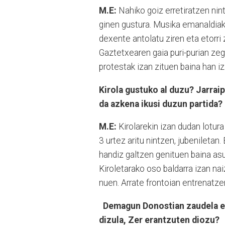
M.E:
Nahiko goiz erretiratzen nin
ginen gustura. Musika emanaldiak 
dexente antolatu ziren eta etorri 
Gaztetxearen gaia puri-purian ze
protestak izan zituen baina han iz
Kirola gustuko al duzu? Jarraip
da azkena ikusi duzun partida?
M.E:
Kirolarekin izan dudan lotur
3 urtez aritu nintzen, jubeniletan.
handiz galtzen genituen baina as
Kiroletarako oso baldarra izan nai
nuen. Arrate frontoian entrenatze
Demagun Donostian zaudela et
dizula, Zer erantzuten diozu?