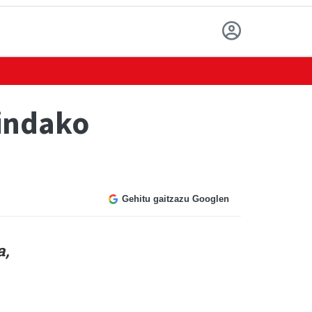
indako
Gehitu gaitzazu Googlen
a,