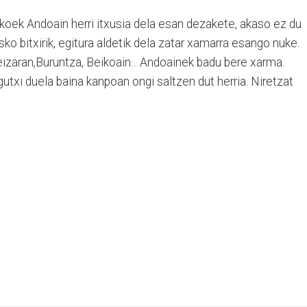
koek Andoain herri itxusia dela esan dezakete, akaso ez du
sko bitxirik, egitura aldetik dela zatar xamarra esango nuke.
Leizaran,Buruntza, Beikoain... Andoainek badu bere xarma.
utxi duela baina kanpoan ongi saltzen dut herria. Niretzat