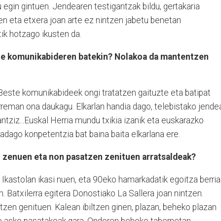
 egin gintuen. Jendearen testigantzak bildu, gertakaria
nen eta etxera joan arte ez nintzen jabetu benetan
ik hotzago ikusten da.
este komunikabideren batekin? Nolakoa da mantentzen
Beste komunikabideek ongi tratatzen gaituzte eta batipat
eman ona daukagu. Elkarlan handia dago, telebistako jende
antziz...Euskal Herria mundu txikia izanik eta euskarazko
badago konpetentzia bat baina baita elkarlana ere.
i zenuen eta non pasatzen zenituen arratsaldeak?
 Ikastolan ikasi nuen, eta 90eko hamarkadatik egoitza berria
. Batxilerra egitera Donostiako La Sallera joan nintzen.
tzen genituen. Kalean ibiltzen ginen, plazan, beheko plazan
lde asko pasatakoak gara. Ondoren beheko tabernetan