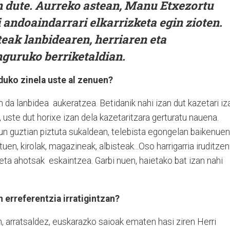
en dute. Aurreko astean, Manu Etxezortu
i andoaindarrari elkarrizketa egin zioten.
teak lanbidearen, herriaren eta
nguruko berriketaldian.
duko zinela uste al zenuen?
 da lanbidea aukeratzea. Betidanik nahi izan dut kazetari iz
z, uste dut horixe izan dela kazetaritzara gerturatu nauena.
egun guztian piztuta sukaldean, telebista egongelan baikenuen
uen, kirolak, magazineak, albisteak...Oso harrigarria iruditzen
eta ahotsak eskaintzea. Garbi nuen, haietako bat izan nahi
n erreferentzia irratigintzan?
 arratsaldez, euskarazko saioak ematen hasi ziren Herri