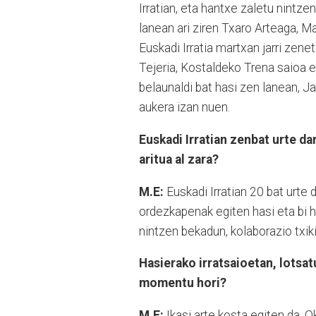
Irratian, eta hantxe zaletu nintze
lanean ari ziren Txaro Arteaga, Ma
Euskadi Irratia martxan jarri zene
Tejeria, Kostaldeko Trena saioa 
belaunaldi bat hasi zen lanean, J
aukera izan nuen.
Euskadi Irratian zenbat urte 
aritua al zara?
M.E:
Euskadi Irratian 20 bat urte
ordezkapenak egiten hasi eta bi 
nintzen bekadun, kolaborazio txiki 
Hasierako irratsaioetan, lotsat
momentu hori?
M.E:
Ikasi arte kosta egiten da. 