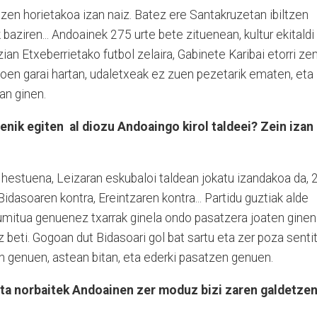
tzen horietakoa izan naiz. Batez ere Santakruzetan ibiltzen
baziren... Andoainek 275 urte bete zituenean, kultur ekitaldi
zian Etxeberrietako futbol zelaira, Gabinete Karibai etorri zen
goen garai hartan, udaletxeak ez zuen pezetarik ematen, eta
an ginen.
enik egiten al diozu Andoaingo kirol taldeei? Zein izan
a hestuena, Leizaran eskubaloi taldean jokatu izandakoa da, 2
 Bidasoaren kontra, Ereintzaren kontra... Partidu guztiak alde
umitua genuenez txarrak ginela ondo pasatzera joaten ginen
z beti. Gogoan dut Bidasoari gol bat sartu eta zer poza senti
n genuen, astean bitan, eta ederki pasatzen genuen.
a norbaitek Andoainen zer moduz bizi zaren galdetze