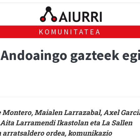
KOMUNITATEA
 Andoaingo gazteek eg
 Montero, Maialen Larrazabal, Axel Garci
 Aita Larramendi Ikastolan eta La Sallen
n arratsaldero ordea, komunikazio