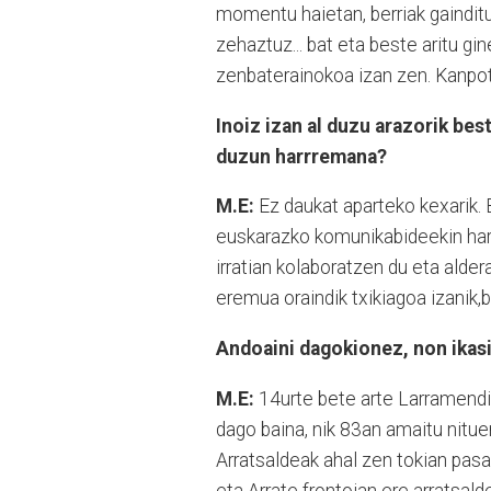
momentu haietan, berriak gainditu
zehaztuz... bat eta beste aritu gi
zenbaterainokoa izan zen. Kanpot
Inoiz izan al duzu arazorik b
duzun harrremana?
M.E:
Ez daukat aparteko kexarik. 
euskarazko komunikabideekin harr
irratian kolaboratzen du eta alder
eremua oraindik txikiagoa izanik,
Andoaini dagokionez, non ikas
M.E:
14urte bete arte Larramendi
dago baina, nik 83an amaitu nituen
Arratsaldeak ahal zen tokian pasa
eta Arrate frontoian ere arratsa