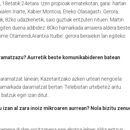
n, 18etatik 24etara. Izen propioak ematekotan, garai hartan
ialen Iriarte, Xabier Montoia, Eneko Olasagasti...Gerora,
tik, 82ko udazkenetik, saio guztiak entzuten nituen. Martin
egiten duena adibidez. 80ko hamarkada amaiera aldera best
aime Otamendi,Arantxa Iturbe...gerora beraiekin lan egiteko
daramatzazu? Aurretik beste komunikabideren batean
 daramatzat lanean, Kazetaritzako azken urtean nengoela
hamarkada daramatzat bertan. Telebistan urtebetez aritu
batzuk egin izan ditut...
u izan al zara inoiz mikroaren aurrean? Nola bizitu zenu
Okerrena dudan oroitzapena nire ahotsa lehen aldiz entzun