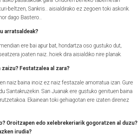
ri-beltzen, Sankris... aisialdirako ez zegoen toki askorik.
hor dago Bastero...
u arratsaldeak?
 mendian ere bai apur bat, hondartza oso gustuko dut,
atzera joaten naiz...hoiek dira aisialdiko nire planak.
 zaizu? Festatzalea al zara?
tzen naiz baina inoiz ez naiz festazale amorratua izan. Gure
a du Santakruzekin. San Juanak ere gustuko genituen baina
rutzetakoa. Ekainean toki gehiagotan ere izaten direnez
o? Oroitzapen edo xelebrekeriarik gogoratzen al duzu?
azken irudia?