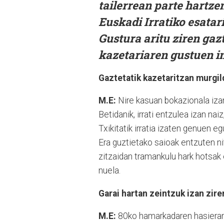
tailerrean parte hartz
Euskadi Irratiko esatar
Gustura aritu ziren gaz
kazetariaren gustuen i
Gaztetatik kazetaritzan murgil
M.E:
Nire kasuan bokazionala izan
Betidanik, irrati entzulea izan nai
Txikitatik irratia izaten genuen 
Era guztietako saioak entzuten nit
zitzaidan tramankulu hark hotsak 
nuela.
Garai hartan zeintzuk izan zire
M.E:
80ko hamarkadaren hasieran,