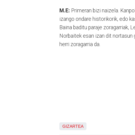
M.E:
Primeran bizi naizela. Kanpo
izango ondare historikorik, edo ka
Baina baditu paraje zoragarriak, 
Norbaitek esan izan dit nortasun g
herri zoragarria da.
GIZARTEA