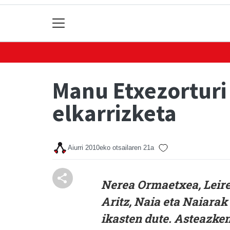
Manu Etxezorturi
elkarrizketa
Aiurri
2010eko otsailaren 21a
Nerea Ormaetxea, Leire
Aritz, Naia eta Naiarak
ikasten dute. Asteazke