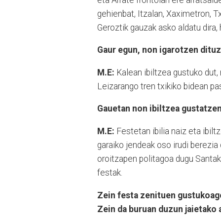
gehienbat, Itzalan, Xaximetron, Txu
Geroztik gauzak asko aldatu dira, 
Gaur egun, non igarotzen dituz
M.E:
Kalean ibiltzea gustuko dut,
Leizarango tren txikiko bidean pase
Gauetan non ibiltzea gustatzen
M.E:
Festetan ibilia naiz eta ibil
garaiko jendeak oso irudi berezi
oroitzapen politagoa dugu Santak
festak.
Zein festa zenituen gustukoag
Zein da buruan duzun jaietako 