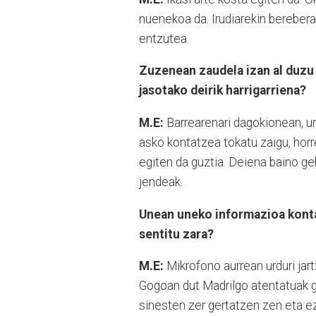
nuenekoa da. Irudiarekin berebera
entzutea.
Zuzenean zaudela izan al duzu 
jasotako deirik harrigarriena?
M.E:
Barrearenari dagokionean, ur
asko kontatzea tokatu zaigu, horre
egiten da guztia. Deiena baino ge
jendeak.
Unean uneko informazioa kontat
sentitu zara?
M.E:
Mikrofono aurrean urduri jar
Gogoan dut Madrilgo atentatuak g
sinesten zer gertatzen zen eta ez