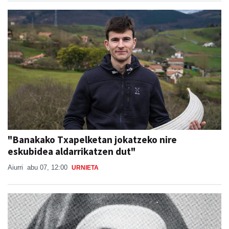
"Banakako Txapelketan jokatzeko nire
eskubidea aldarrikatzen dut"
Aiurri
abu 07, 12:00
URNIETA