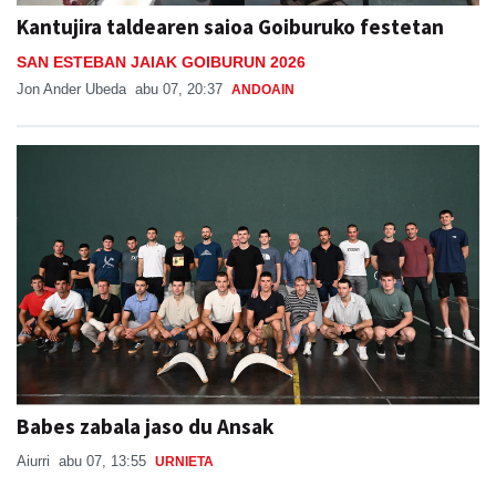
Kantujira taldearen saioa Goiburuko festetan
SAN ESTEBAN JAIAK GOIBURUN 2026
Jon Ander Ubeda
abu 07, 20:37
ANDOAIN
Babes zabala jaso du Ansak
Aiurri
abu 07, 13:55
URNIETA