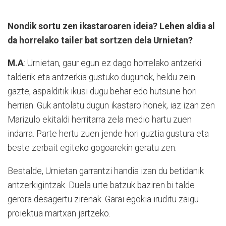
Nondik sortu zen ikastaroaren ideia?
Lehen aldia al
da horrelako tailer bat sortzen dela Urnietan?
M.A
: Urnietan, gaur egun ez dago horrelako antzerki
talderik eta antzerkia gustuko dugunok, heldu zein
gazte, aspalditik ikusi dugu behar edo hutsune hori
herrian. Guk antolatu dugun ikastaro honek, iaz izan zen
Marizulo ekitaldi herritarra zela medio hartu zuen
indarra. Parte hertu zuen jende hori guztia gustura eta
beste zerbait egiteko gogoarekin geratu zen.
Bestalde, Urnietan garrantzi handia izan du betidanik
antzerkigintzak. Duela urte batzuk baziren bi talde
gerora desagertu zirenak. Garai egokia iruditu zaigu
proiektua martxan jartzeko.