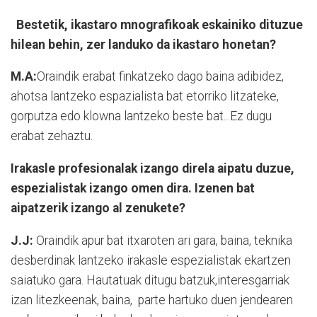
Bestetik, ikastaro mnografikoak eskainiko dituzue
hilean behin, zer landuko da ikastaro honetan?
M.A:
Oraindik erabat finkatzeko dago baina adibidez,
ahotsa lantzeko espazialista bat etorriko litzateke,
gorputza edo klowna lantzeko beste bat...Ez dugu
erabat zehaztu.
Irakasle profesionalak izango direla aipatu duzue,
espezialistak izango omen dira. Izenen bat
aipatzerik izango al zenukete?
J.J:
Oraindik apur bat itxaroten ari gara, baina, teknika
desberdinak lantzeko irakasle espezialistak ekartzen
saiatuko gara. Hautatuak ditugu batzuk,interesgarriak
izan litezkeenak, baina, parte hartuko duen jendearen