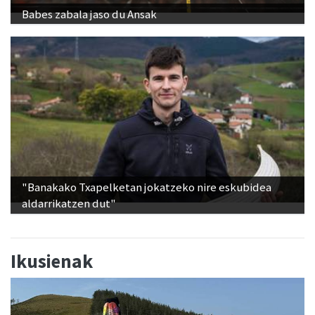
Babes zabala jaso du Ansak
"Banakako Txapelketan jokatzeko nire eskubidea
aldarrikatzen dut"
Ikusienak