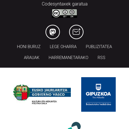
Codesyntaxek garatua
HONI BURUZ
LEGE OHARRA
PUBLIZITATEA
ARAUAK
HARREMANETARAKO
RSS