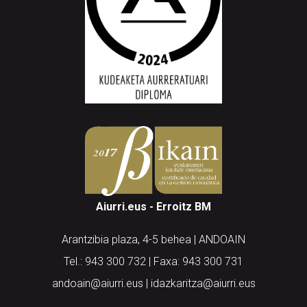
Aiurri.eus - Erroitz BM
Arantzibia plaza, 4-5 behea | ANDOAIN
Tel.: 943 300 732 | Faxa: 943 300 731
andoain@aiurri.eus | idazkaritza@aiurri.eus