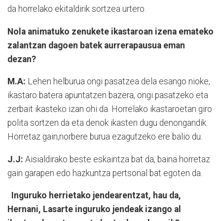
da horrelako ekitaldirik sortzea urtero.
Nola animatuko zenukete ikastaroan izena emateko
zalantzan dagoen batek aurrerapausua eman
dezan?
M.A:
Lehen helburua ongi pasatzea dela esango nioke,
ikastaro batera apuntatzen bazera, ongi pasatzeko eta
zerbait ikasteko izan ohi da. Horrelako ikastaroetan giro
polita sortzen da eta denok ikasten dugu denongandik.
Horretaz gain,norbere burua ezagutzeko ere balio du.
J.J:
Aisialdirako beste eskaintza bat da, baina horretaz
gain garapen edo hazkuntza pertsonal bat egoten da.
Inguruko herrietako jendearentzat, hau da,
Hernani, Lasarte inguruko jendeak izango al