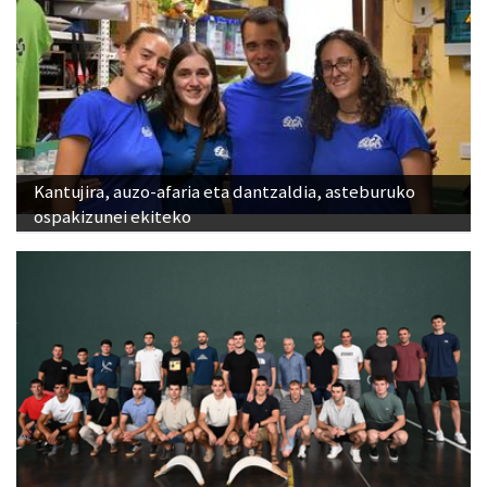
Kantujira, auzo-afaria eta dantzaldia, asteburuko
ospakizunei ekiteko