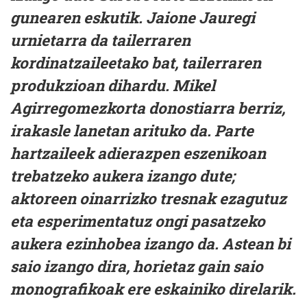
gunearen eskutik. Jaione Jauregi
urnietarra da tailerraren
kordinatzaileetako bat, tailerraren
produkzioan dihardu. Mikel
Agirregomezkorta donostiarra berriz,
irakasle lanetan arituko da. Parte
hartzaileek adierazpen eszenikoan
trebatzeko aukera izango dute;
aktoreen oinarrizko tresnak ezagutuz
eta esperimentatuz ongi pasatzeko
aukera ezinhobea izango da. Astean bi
saio izango dira, horietaz gain saio
monografikoak ere eskainiko direlarik.