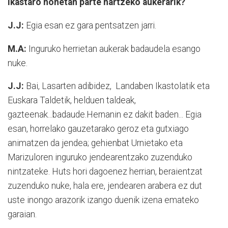
ikastaro honetan parte hartzeko aukerarik?
J.J:
Egia esan ez gara pentsatzen jarri.
M.A:
Inguruko herrietan aukerak badaudela esango
nuke.
J.J:
Bai, Lasarten adibidez, Landaben Ikastolatik eta
Euskara Taldetik, helduen taldeak,
gazteenak...badaude.Hernanin ez dakit baden... Egia
esan, horrelako gauzetarako geroz eta gutxiago
animatzen da jendea; gehienbat Urnietako eta
Marizuloren inguruko jendearentzako zuzenduko
nintzateke. Huts hori dagoenez herrian, beraientzat
zuzenduko nuke, hala ere, jendearen arabera ez dut
uste inongo arazorik izango duenik izena emateko
garaian.