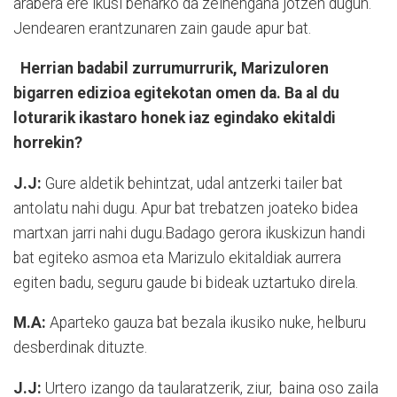
arabera ere ikusi beharko da zeinengana jotzen dugun.
Jendearen erantzunaren zain gaude apur bat.
Herrian badabil zurrumurrurik, Marizuloren
bigarren edizioa egitekotan omen da. Ba al du
loturarik ikastaro honek iaz egindako ekitaldi
horrekin?
J.J:
Gure aldetik behintzat, udal antzerki tailer bat
antolatu nahi dugu. Apur bat trebatzen joateko bidea
martxan jarri nahi dugu.Badago gerora ikuskizun handi
bat egiteko asmoa eta Marizulo ekitaldiak aurrera
egiten badu, seguru gaude bi bideak uztartuko direla.
M.A:
Aparteko gauza bat bezala ikusiko nuke, helburu
desberdinak dituzte.
J.J:
Urtero izango da taularatzerik, ziur, baina oso zaila