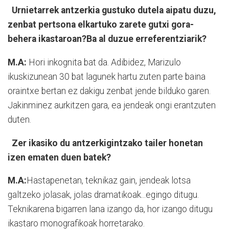
Urnietarrek antzerkia gustuko dutela aipatu duzu,
zenbat pertsona elkartuko zarete gutxi gora-
behera ikastaroan?Ba al duzue erreferentziarik?
M.A:
Hori inkognita bat da. Adibidez, Marizulo
ikuskizunean 30 bat lagunek hartu zuten parte baina
oraintxe bertan ez dakigu zenbat jende bilduko garen.
Jakinminez aurkitzen gara, ea jendeak ongi erantzuten
duten.
Zer ikasiko du antzerkigintzako tailer honetan
izen ematen duen batek?
M.A:
Hastapenetan, teknikaz gain, jendeak lotsa
galtzeko jolasak, jolas dramatikoak...egingo ditugu.
Teknikarena bigarren lana izango da, hor izango ditugu
ikastaro monografikoak horretarako.