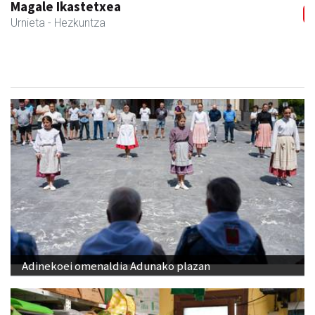
Magale Ikastetxea
Urnieta
- Hezkuntza
Adinekoei omenaldia Adunako plazan