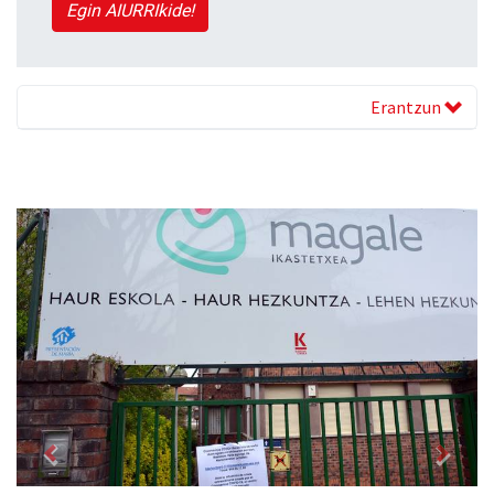
Egin AIURRIkide!
Erantzun
Previous
Next