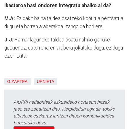
Ikastaroa hasi ondoren integratu ahalko al da?
M.A:
Ez dakit baina taldea osatzeko kopurua pentsatua
dugu eta horren araberakoa izango da hori ere.
J.J
: Hamar laguneko taldea osatu nahiko genuke
gutxienez, datorrenaren arabera jokatuko dugu, ez dugu
ezer itxita
.
GIZARTEA
URNIETA
AIURRI hedabideak eskualdeko nortasun hitzak
jaso eta zabaltzen ditu. Harpidedun eginda, tokiko
albisteak euskaraz lantzen dituen komunikabidea
babestuko duzu.