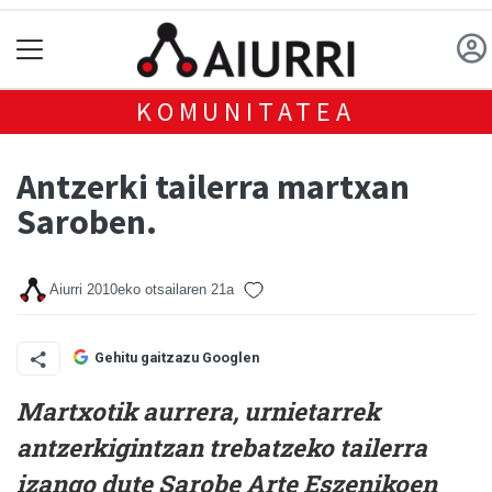
KOMUNITATEA
Antzerki tailerra martxan
Saroben.
Aiurri
2010eko otsailaren 21a
Gehitu gaitzazu Googlen
Martxotik aurrera, urnietarrek
antzerkigintzan trebatzeko tailerra
izango dute Sarobe Arte Eszenikoen