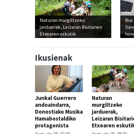
Naturan murgiltzeko
Bus
jarduerak, Leizaran Bisitarien
San
Etxearen eskutik
hon
Ikusienak
Junkal Guerrero
Naturan
andoaindarra,
murgiltzeko
Donostiako Musika
jarduerak,
Hamabostaldiko
Leizaran Bisitar
protagonista
Etxearen eskuti
Aiurri
abu 05, 07:00
Aiurri
abu 05, 08:30