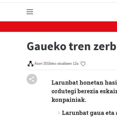
Gaueko tren zerb
Aiurri
2010eko otsailaren 12a
Larunbat honetan hasit
ordutegi berezia eskai
konpainiak.
Larunbat gaua eta 