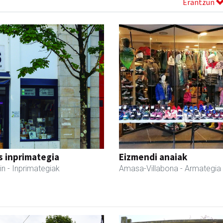
Erantzun
s inprimategia
Eizmendi anaiak
in
- Inprimategiak
Amasa-Villabona
- Armategia