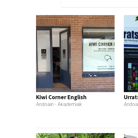
Kiwi Corner English
Urrat
Andoain
- Akademiak
Andoa