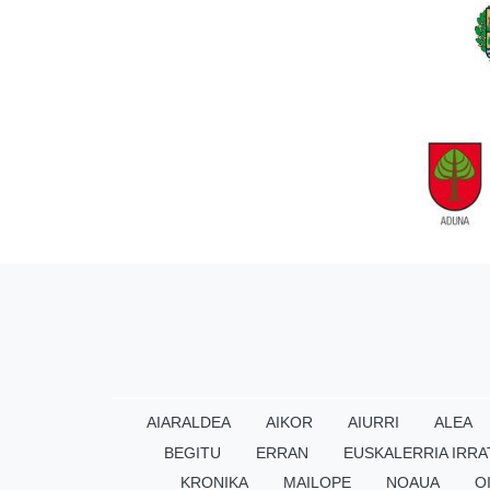
AIARALDEA
AIKOR
AIURRI
ALEA
BEGITU
ERRAN
EUSKALERRIA IRRA
KRONIKA
MAILOPE
NOAUA
O