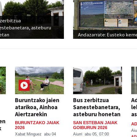
 zerbitzua
estebanetara, asteburu
etan
Andazarrate: Eusteko kem
Buruntzako jaien
Bus zerbitzua
Ad
atarikoa, Ainhoa
Sanestebanetara,
le
Aiertzarekin
asteburu honetan
a
ien
BURUNTZAKO JAIAK
SAN ESTEBAN JAIAK
AD
k
2026
GOIBURUN 2026
Aiu
Xabat Minguez
abu 04
Aiurri
abu 05, 07:00
AD