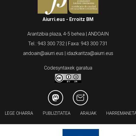
Aiurri.eus - Erroitz BM
Arantzibia plaza, 4-5 behea | ANDOAIN
Tel.: 943 300 732 | Faxa: 943 300 731
andoain@aiurri.eus | idazkaritza@aiurri.eus
Codesyntaxek garatua
LEGE OHARRA
PUBLIZITATEA
ARAUAK
HARREMANET