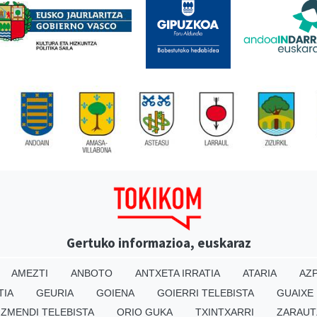
Gertuko informazioa, euskaraz
AMEZTI
ANBOTO
ANTXETA IRRATIA
ATARIA
AZP
TIA
GEURIA
GOIENA
GOIERRI TELEBISTA
GUAIXE
IZMENDI TELEBISTA
ORIO GUKA
TXINTXARRI
ZARAUT