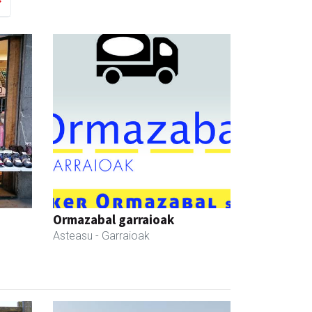
Ormazabal garraioak
Asteasu
- Garraioak