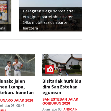
Dei egiten diegu donostiarrei
eta gipuzkoarrei abuztuaren
14ko mobilizazioan parte
ena
hartzera
unako jaien
Bisitariak hurbildu
hen txanpa,
dira San Esteban
steburu honetan
egunean
SAN ESTEBAN JAIAK
UNAKO JAIAK 2026
GOIBURUN 2026
rri
abu 05, 08:47
Aiurri
abu 03
ANDOAIN
UNA