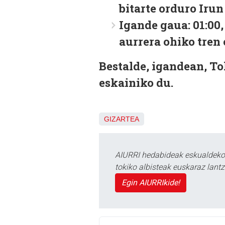
bitarte orduro Irun
Igande gaua: 01:00, 
aurrera ohiko tren
Bestalde, igandean, To
eskainiko du.
GIZARTEA
AIURRI hedabideak eskualdeko n
tokiko albisteak euskaraz lan
Egin AIURRIkide!