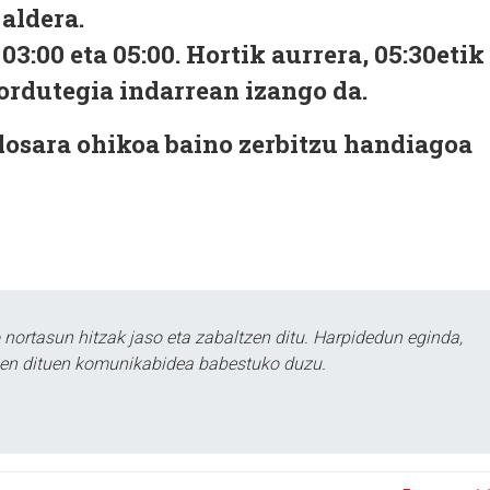
 aldera.
03:00 eta 05:00. Hortik aurrera, 05:30etik
 ordutegia indarrean izango da.
losara ohikoa baino zerbitzu handiagoa
ortasun hitzak jaso eta zabaltzen ditu. Harpidedun eginda,
tzen dituen komunikabidea babestuko duzu.