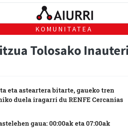
KOMUNITATEA
itzua Tolosako Inauter
a eta asteartera bitarte, gaueko tren
niko duela iragarri du RENFE Cercanias
astelehen gaua: 00:00ak eta 07:00ak