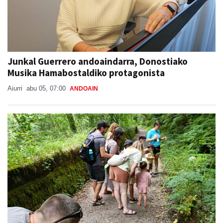
Junkal Guerrero andoaindarra, Donostiako
Musika Hamabostaldiko protagonista
Aiurri
abu 05, 07:00
ANDOAIN