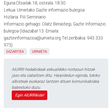
Eguna:Otsailak 18, ostirala. 18:30.
Lekua: Urnietako Gazte informazio bulegoa.
Hizlaria: Pili Seminario.
Informazio gehiago: Olatz Berastegi, Gazte Informazio
bulegoa (Idiazabal 13. Emaila:
gazteinformazioa@urnieta.org Tel.zenbakia: 943 333
973).
GIZARTEA
URNIETA
AIURRI hedabideak eskualdeko nortasun hitzak
jaso eta zabaltzen ditu. Harpidedun eginda, tokiko
albisteak euskaraz lantzen dituen komunikabidea
babestuko duzu.
Egin AIURRIkide!