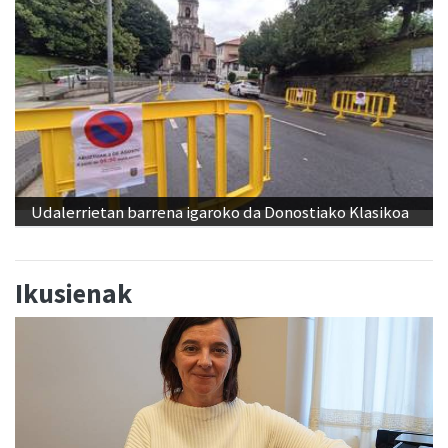
Udalerrietan barrena igaroko da Donostiako Klasikoa
Ikusienak