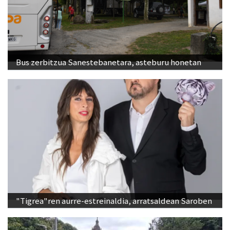
Bus zerbitzua Sanestebanetara, asteburu honetan
"Tigrea"ren aurre-estreinaldia, arratsaldean Saroben