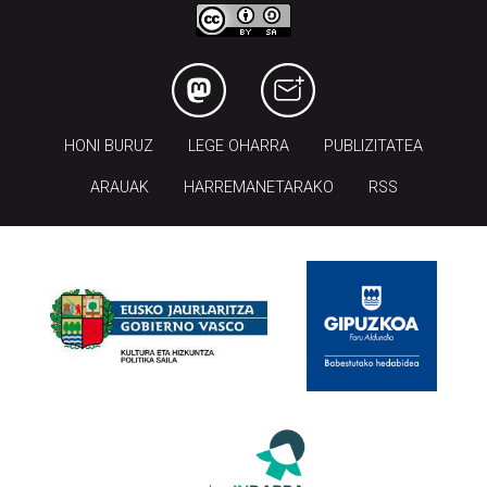
HONI BURUZ
LEGE OHARRA
PUBLIZITATEA
ARAUAK
HARREMANETARAKO
RSS