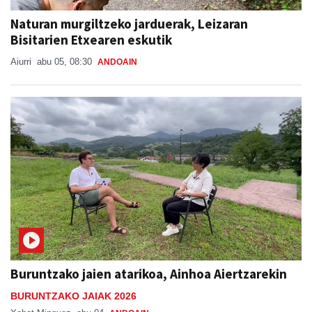
Naturan murgiltzeko jarduerak, Leizaran
Bisitarien Etxearen eskutik
Aiurri
abu 05, 08:30
ANDOAIN
Buruntzako jaien atarikoa, Ainhoa Aiertzarekin
BURUNTZAKO JAIAK 2026