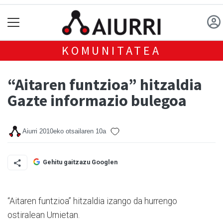
KOMUNITATEA
“Aitaren funtzioa” hitzaldia
Gazte informazio bulegoa
Aiurri
2010eko otsailaren 10a
Gehitu gaitzazu Googlen
“Aitaren funtzioa” hitzaldia izango da hurrengo
ostiralean Urnietan.