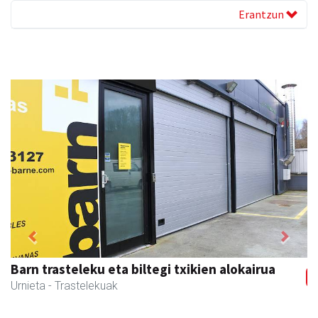
Erantzun
Previous
Next
Osane belar eta eko denda
Urnieta
- Akupuntura