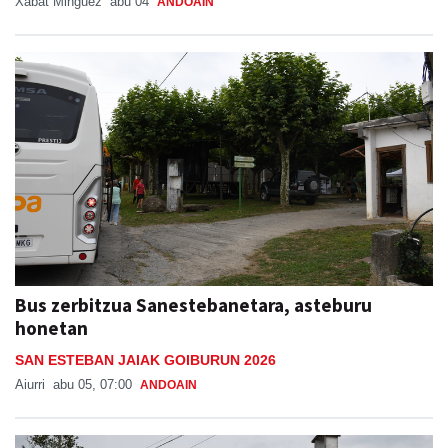
Xabat Minguez
abu 04
ANDOAIN
Bus zerbitzua Sanestebanetara, asteburu
honetan
SAN ESTEBAN JAIAK GOIBURUN 2026
Aiurri
abu 05, 07:00
ANDOAIN