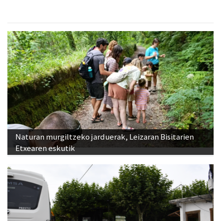
Naturan murgiltzeko jarduerak, Leizaran Bisitarien
Etxearen eskutik