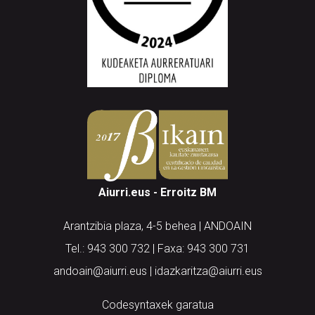
Aiurri.eus - Erroitz BM
Arantzibia plaza, 4-5 behea | ANDOAIN
Tel.: 943 300 732 | Faxa: 943 300 731
andoain@aiurri.eus | idazkaritza@aiurri.eus
Codesyntaxek garatua