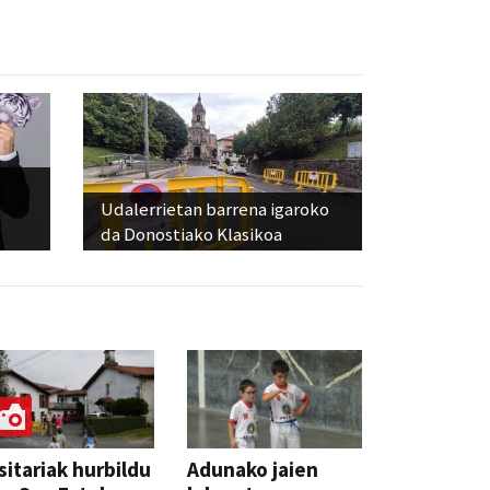
Udalerrietan barrena igaroko
da Donostiako Klasikoa
sitariak hurbildu
Adunako jaien