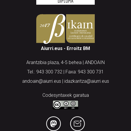
Aiurri.eus - Erroitz BM
Arantzibia plaza, 4-5 behea | ANDOAIN
Tel.: 943 300 732 | Faxa: 943 300 731
andoain@aiurri.eus | idazkaritza@aiurri.eus
Codesyntaxek garatua