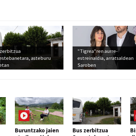
 zerbitzua
"Tigrea"ren aurre-
estebanetara, asteburu
estreinaldia, arratsaldean
etan
Saroben
Buruntzako jaien
Bus zerbitzua
Bi