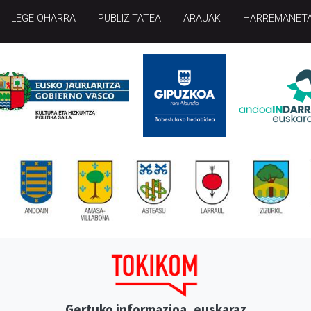
LEGE OHARRA
PUBLIZITATEA
ARAUAK
HARREMANET
Gertuko informazioa, euskaraz