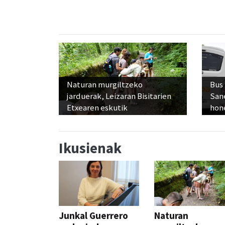
Naturan murgiltzeko
Bus
jarduerak, Leizaran Bisitarien
San
Etxearen eskutik
hon
Ikusienak
Junkal Guerrero
Naturan