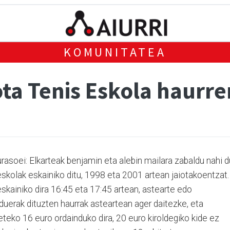
KOMUNITATEA
ta Tenis Eskola haurre
urasoei: Elkarteak benjamin eta alebin mailara zabaldu nahi d
skolak eskainiko ditu, 1998 eta 2001 artean jaiotakoentzat.
eskainiko dira 16:45 eta 17:45 artean, astearte edo
rduerak dituzten haurrak asteartean ager daitezke, eta
teko 16 euro ordainduko dira, 20 euro kiroldegiko kide ez