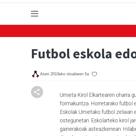
Futbol eskola edo
Aiurri
2010eko otsailaren 5a
Urnieta Kirol Elkartearen oharra g
formakuntza. Horretarako futbol e
Eskolak Urnietako futbol zelaian 
ostegunetan. Eskolarteko kirol ja
gainerakoak asteazkenean. Hilabe