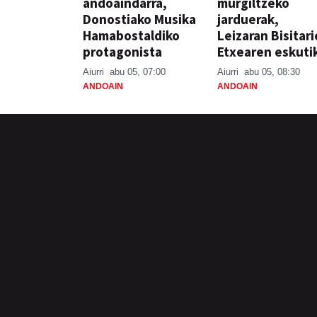
andoaindarra,
murgiltzeko
Donostiako Musika
jarduerak,
Hamabostaldiko
Leizaran Bisitar
protagonista
Etxearen eskuti
Aiurri
abu 05, 07:00
Aiurri
abu 05, 08:30
ANDOAIN
ANDOAIN