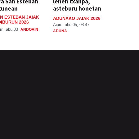
ra San Esteban
lehen txanpa,
gunean
asteburu honetan
N ESTEBAN JAIAK
ADUNAKO JAIAK 2026
IBURUN 2026
Aiurri
abu 05, 08:47
rri
abu 03
ANDOAIN
ADUNA