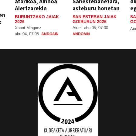
atarikoa, Ainhoa
Sanestebanetara,
di
Aiertzarekin
asteburu honetan
e
ien
BURUNTZAKO JAIAK
SAN ESTEBAN JAIAK
SA
k
2026
GOIBURUN 2026
GO
Xabat Minguez
Aiurri
abu 05, 07:00
Aiu
abu 04, 07:05
ANDOAIN
ANDOAIN