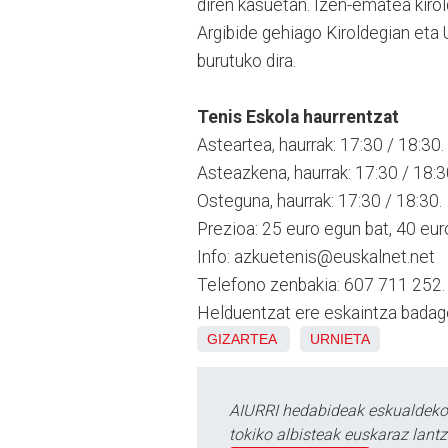
diren kasuetan. Izen-ematea kirol
Argibide gehiago Kiroldegian eta U
burutuko dira.
Tenis Eskola haurrentzat
Asteartea, haurrak: 17:30 / 18:30.
Asteazkena, haurrak: 17:30 / 18:3
Osteguna, haurrak: 17:30 / 18:30.
Prezioa: 25 euro egun bat, 40 euro
Info: azkuetenis@euskalnet.net
Telefono zenbakia: 607 711 252.
Helduentzat ere eskaintza badag
GIZARTEA
URNIETA
AIURRI hedabideak eskualdeko n
tokiko albisteak euskaraz lan