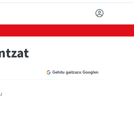
ntzat
Gehitu gaitzazu Googlen
u