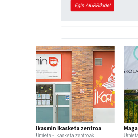
Egin AIURRIkide!
Ikasmin ikasketa zentroa
Maga
Urnieta
- Ikasketa zentroak
Urniet