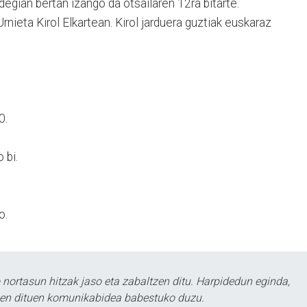
degian bertan izango da otsailaren 12ra bitarte.
rnieta Kirol Elkartean. Kirol jarduera guztiak euskaraz
0.
 bi.
o.
ortasun hitzak jaso eta zabaltzen ditu. Harpidedun eginda,
tzen dituen komunikabidea babestuko duzu.