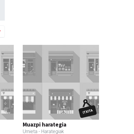
Muazpi harategia
Urnieta
- Harategiak