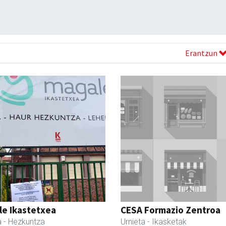
Erantzun
le Ikastetxea
CESA Formazio Zentroa
a
- Hezkuntza
Urnieta
- Ikasketak