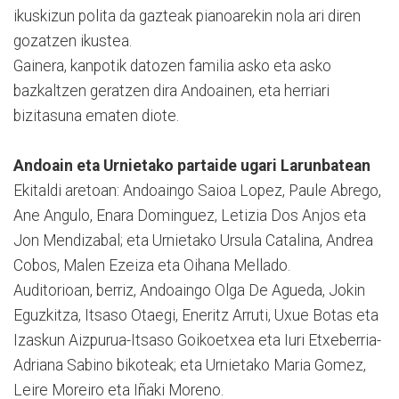
ikuskizun polita da gazteak pianoarekin nola ari diren
gozatzen ikustea.
Gainera, kanpotik datozen familia asko eta asko
bazkaltzen geratzen dira Andoainen, eta herriari
bizitasuna ematen diote.
Andoain eta Urnietako partaide ugari Larunbatean
Ekitaldi aretoan: Andoaingo Saioa Lopez, Paule Abrego,
Ane Angulo, Enara Dominguez, Letizia Dos Anjos eta
Jon Mendizabal; eta Urnietako Ursula Catalina, Andrea
Cobos, Malen Ezeiza eta Oihana Mellado.
Auditorioan, berriz, Andoaingo Olga De Agueda, Jokin
Eguzkitza, Itsaso Otaegi, Eneritz Arruti, Uxue Botas eta
Izaskun Aizpurua-Itsaso Goikoetxea eta Iuri Etxeberria-
Adriana Sabino bikoteak; eta Urnietako Maria Gomez,
Leire Moreiro eta Iñaki Moreno.