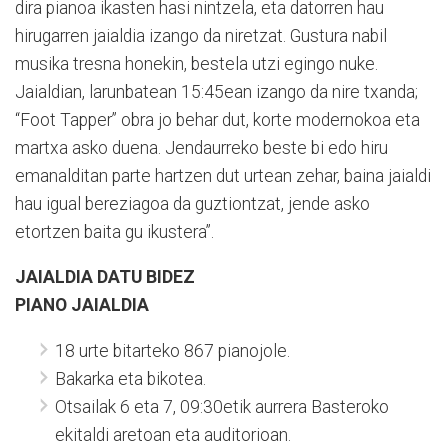
dira pianoa ikasten hasi nintzela, eta datorren hau
hirugarren jaialdia izango da niretzat. Gustura nabil
musika tresna honekin, bestela utzi egingo nuke.
Jaialdian, larunbatean 15:45ean izango da nire txanda;
“Foot Tapper” obra jo behar dut, korte modernokoa eta
martxa asko duena. Jendaurreko beste bi edo hiru
emanalditan parte hartzen dut urtean zehar, baina jaialdi
hau igual bereziagoa da guztiontzat, jende asko
etortzen baita gu ikustera”.
JAIALDIA DATU BIDEZ
PIANO JAIALDIA
18 urte bitarteko 867 pianojole.
Bakarka eta bikotea.
Otsailak 6 eta 7, 09:30etik aurrera Basteroko
ekitaldi aretoan eta auditorioan.