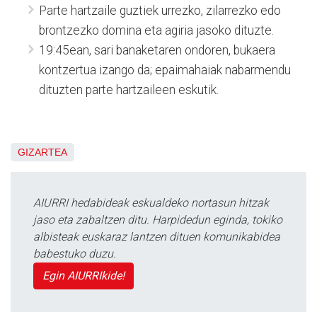
Parte hartzaile guztiek urrezko, zilarrezko edo
brontzezko domina eta agiria jasoko dituzte.
19:45ean, sari banaketaren ondoren, bukaera
kontzertua izango da; epaimahaiak nabarmendu
dituzten parte hartzaileen eskutik.
GIZARTEA
AIURRI hedabideak eskualdeko nortasun hitzak
jaso eta zabaltzen ditu. Harpidedun eginda, tokiko
albisteak euskaraz lantzen dituen komunikabidea
babestuko duzu.
Egin AIURRIkide!