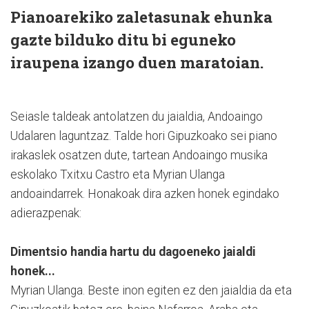
Pianoarekiko zaletasunak ehunka
gazte bilduko ditu bi eguneko
iraupena izango duen maratoian.
Seiasle taldeak antolatzen du jaialdia, Andoaingo
Udalaren laguntzaz. Talde hori Gipuzkoako sei piano
irakaslek osatzen dute, tartean Andoaingo musika
eskolako Txitxu Castro eta Myrian Ulanga
andoaindarrek. Honakoak dira azken honek egindako
adierazpenak:
Dimentsio handia hartu du dagoeneko jaialdi
honek...
Myrian Ulanga. Beste inon egiten ez den jaialdia da eta