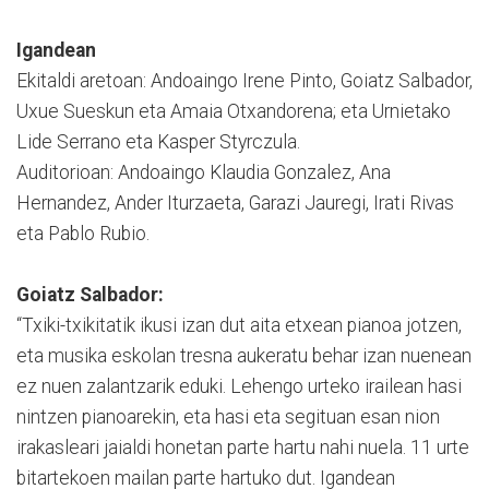
Igandean
Ekitaldi aretoan: Andoaingo Irene Pinto, Goiatz Salbador,
Uxue Sueskun eta Amaia Otxandorena; eta Urnietako
Lide Serrano eta Kasper Styrczula.
Auditorioan: Andoaingo Klaudia Gonzalez, Ana
Hernandez, Ander Iturzaeta, Garazi Jauregi, Irati Rivas
eta Pablo Rubio.
Goiatz Salbador:
“Txiki-txikitatik ikusi izan dut aita etxean pianoa jotzen,
eta musika eskolan tresna aukeratu behar izan nuenean
ez nuen zalantzarik eduki. Lehengo urteko irailean hasi
nintzen pianoarekin, eta hasi eta segituan esan nion
irakasleari jaialdi honetan parte hartu nahi nuela. 11 urte
bitartekoen mailan parte hartuko dut. Igandean