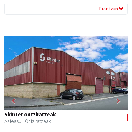
Erantzun
Previous
Next
Skinter ontziratzeak
Asteasu
- Ontziratzeak