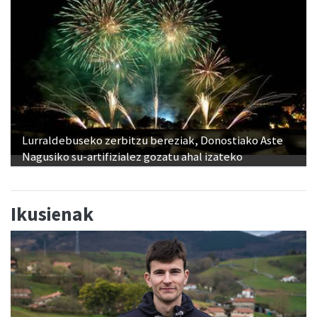
Lurraldebuseko zerbitzu bereziak, Donostiako Aste
Nagusiko su-artifizialez gozatu ahal izateko
Ikusienak