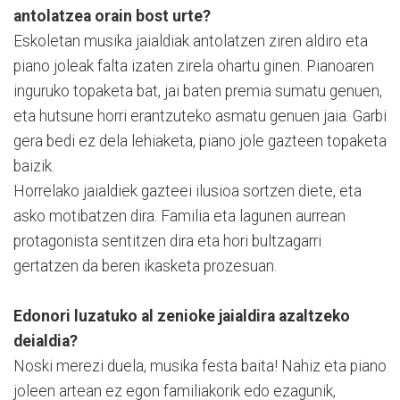
antolatzea orain bost urte?
Eskoletan musika jaialdiak antolatzen ziren aldiro eta
piano joleak falta izaten zirela ohartu ginen. Pianoaren
inguruko topaketa bat, jai baten premia sumatu genuen,
eta hutsune horri erantzuteko asmatu genuen jaia. Garbi
gera bedi ez dela lehiaketa, piano jole gazteen topaketa
baizik.
Horrelako jaialdiek gazteei ilusioa sortzen diete, eta
asko motibatzen dira. Familia eta lagunen aurrean
protagonista sentitzen dira eta hori bultzagarri
gertatzen da beren ikasketa prozesuan.
Edonori luzatuko al zenioke jaialdira azaltzeko
deialdia?
Noski merezi duela, musika festa baita! Nahiz eta piano
joleen artean ez egon familiakorik edo ezagunik,