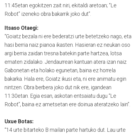
11:45etan egokitzen zait niri, ekitaldi aretoan; “Le
Robot” izeneko obra bakarrik joko dut”.
Itsaso Otaegi:
“Goiatz bezala ni ere bederatzi urte betetzeko nago, eta
hasi berria naiz pianoa ikasten. Hasieran ez neukan oso
argi berria zaidan tresna batekin parte hartzea, lotsa
ematen zidalako. Jendaurrean kantuan atera izan naiz
Gabonetan eta holako egunetan, baina ez horrela
bakarka. Hala ere, Goiatz ikusi eta, ni ere animatu egin
nintzen. Obra berbera joko dut nik ere, igandean
11:30etan. Egia esan, askotan entsaiatu dugu “Le
Robot”, baina ez ametsetan ere doinua ateratzeko lain”.
Uxue Botas:
“14 urte bitarteko B mailan parte hartuko dut. Lau urte