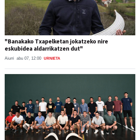
"Banakako Txapelketan jokatzeko nire
eskubidea aldarrikatzen dut"
Aiurri
abu 07, 12:00
URNIETA