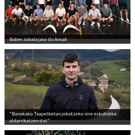
Babes zabala jaso du Ansak
"Banakako Txapelketan jokatzeko nire eskubidea
aldarrikatzen dut"