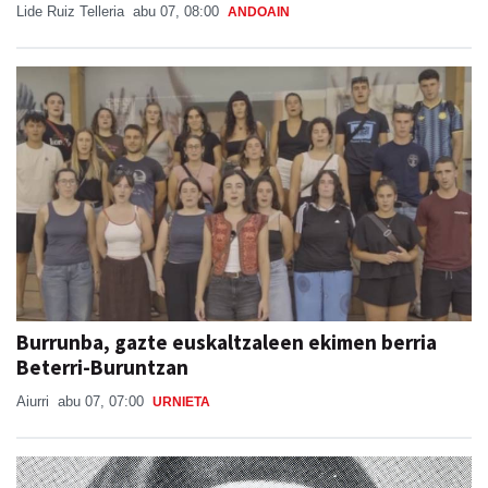
Lide Ruiz Telleria
abu 07, 08:00
ANDOAIN
Burrunba, gazte euskaltzaleen ekimen berria
Beterri-Buruntzan
Aiurri
abu 07, 07:00
URNIETA