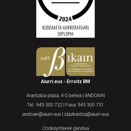
Aiurri.eus - Erroitz BM
Arantzibia plaza, 4-5 behea | ANDOAIN
Tel.: 943 300 732 | Faxa: 943 300 731
andoain@aiurri.eus | idazkaritza@aiurri.eus
Codesyntaxek garatua