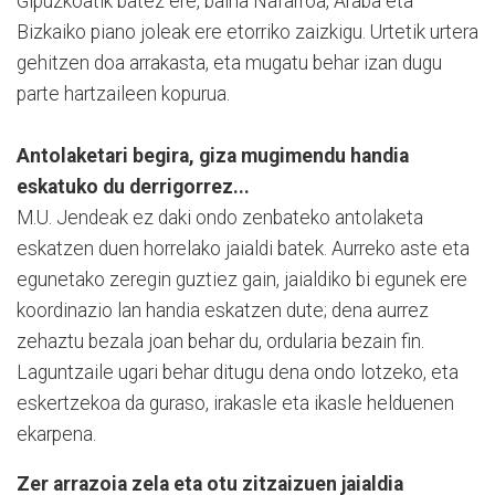
Gipuzkoatik batez ere, baina Nafarroa, Araba eta
Bizkaiko piano joleak ere etorriko zaizkigu. Urtetik urtera
gehitzen doa arrakasta, eta mugatu behar izan dugu
parte hartzaileen kopurua.
Antolaketari begira, giza mugimendu handia
eskatuko du derrigorrez...
M.U. Jendeak ez daki ondo zenbateko antolaketa
eskatzen duen horrelako jaialdi batek. Aurreko aste eta
egunetako zeregin guztiez gain, jaialdiko bi egunek ere
koordinazio lan handia eskatzen dute; dena aurrez
zehaztu bezala joan behar du, ordularia bezain fin.
Laguntzaile ugari behar ditugu dena ondo lotzeko, eta
eskertzekoa da guraso, irakasle eta ikasle helduenen
ekarpena.
Zer arrazoia zela eta otu zitzaizuen jaialdia