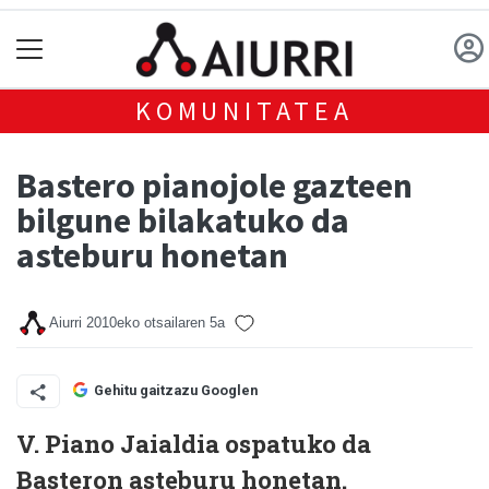
KOMUNITATEA
Bastero pianojole gazteen
bilgune bilakatuko da
asteburu honetan
Aiurri
2010eko otsailaren 5a
Gehitu gaitzazu Googlen
V. Piano Jaialdia ospatuko da
Basteron asteburu honetan.