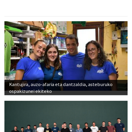
Kantujira, auzo-afaria eta dantzaldia, asteburuko
ospakizunei ekiteko