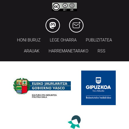
HONI BURUZ
LEGE OHARRA
PUBLIZITATEA
ARAUAK
HARREMANETARAKO
RSS