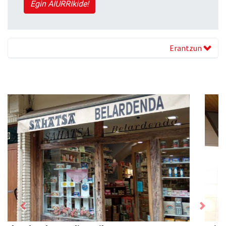
Egin AIURRIkide!
Erantzun
Previous
Next