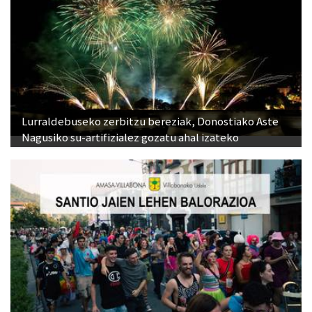
Lurraldebuseko zerbitzu bereziak, Donostiako Aste
Nagusiko su-artifizialez gozatu ahal izateko