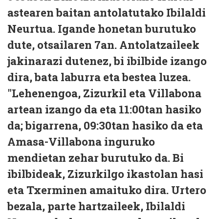
astearen baitan antolatutako Ibilaldi
Neurtua. Igande honetan burutuko
dute, otsailaren 7an. Antolatzaileek
jakinarazi dutenez, bi ibilbide izango
dira, bata laburra eta bestea luzea.
"Lehenengoa, Zizurkil eta Villabona
artean izango da eta 11:00tan hasiko
da; bigarrena, 09:30tan hasiko da eta
Amasa-Villabona inguruko
mendietan zehar burutuko da. Bi
ibilbideak, Zizurkilgo ikastolan hasi
eta Txerminen amaituko dira. Urtero
bezala, parte hartzaileek, Ibilaldi