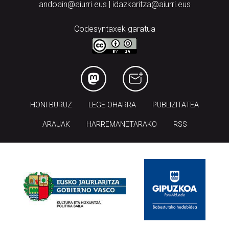
andoain@aiurri.eus | idazkaritza@aiurri.eus
Codesyntaxek garatua
HONI BURUZ
LEGE OHARRA
PUBLIZITATEA
ARAUAK
HARREMANETARAKO
RSS