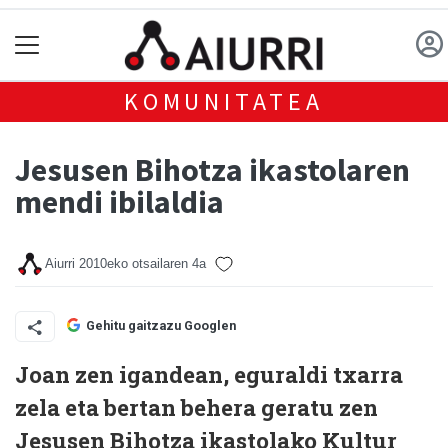
KOMUNITATEA
Jesusen Bihotza ikastolaren
mendi ibilaldia
Aiurri
2010eko otsailaren 4a
Gehitu gaitzazu Googlen
Joan zen igandean, eguraldi txarra
zela eta bertan behera geratu zen
Jesusen Bihotza ikastolako Kultur