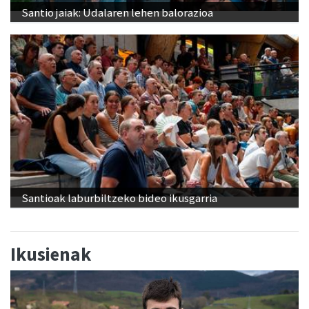
Santio jaiak: Udalaren lehen balorazioa
Santioak laburbiltzeko bideo ikusgarria
Ikusienak