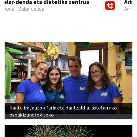
Arindu fisioterapia eta osteopatia
Amasa-Villabona
- Fisioterapia
Kantujira, auzo-afaria eta dantzaldia, asteburuko
ospakizunei ekiteko