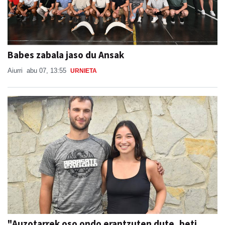
Babes zabala jaso du Ansak
Aiurri
abu 07, 13:55
URNIETA
"Auzotarrek oso ondo erantzuten dute, beti