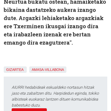
Neurtua bukatu ostean, hamaiketako
bikaina dastatzeko aukera izango
dute. Argazki lehiaketako argazkiak
ere Txerminen ikusgai izango dira
eta irabazleen izenak ere bertan
emango dira ezagutzera".
GIZARTEA
AMASA-VILLABONA
AIURRI hedabideak eskualdeko nortasun hitzak
jaso eta zabaltzen ditu. Harpidedun eginda, tokiko
albisteak euskaraz lantzen dituen komunikabidea
babestuko duzu.