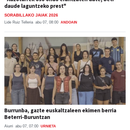
daude laguntzeko prest"
SORABILLAKO JAIAK 2026
Lide Ruiz Telleria
abu 07, 08:00
ANDOAIN
Burrunba, gazte euskaltzaleen ekimen berria
Beterri-Buruntzan
Aiurri
abu 07, 07:00
URNIETA