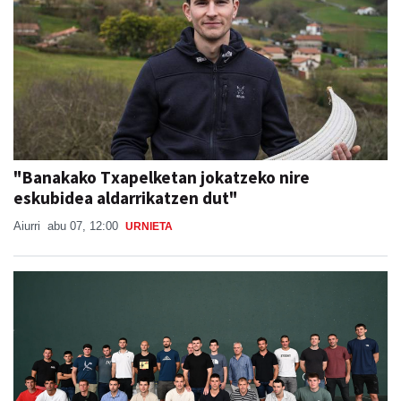
"Banakako Txapelketan jokatzeko nire
eskubidea aldarrikatzen dut"
Aiurri
abu 07, 12:00
URNIETA