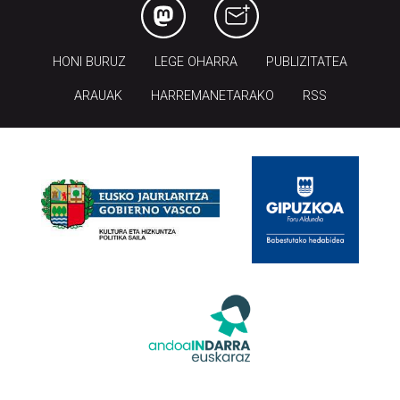
HONI BURUZ
LEGE OHARRA
PUBLIZITATEA
ARAUAK
HARREMANETARAKO
RSS