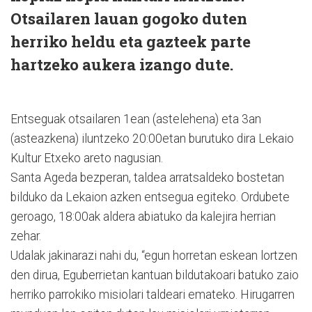
Otsailaren lauan gogoko duten
herriko heldu eta gazteek parte
hartzeko aukera izango dute.
Entseguak otsailaren 1ean (astelehena) eta 3an
(asteazkena) iluntzeko 20:00etan burutuko dira Lekaio
Kultur Etxeko areto nagusian.
Santa Ageda bezperan, taldea arratsaldeko bostetan
bilduko da Lekaion azken entsegua egiteko. Ordubete
geroago, 18:00ak aldera abiatuko da kalejira herrian
zehar.
Udalak jakinarazi nahi du, “egun horretan eskean lortzen
den dirua, Eguberrietan kantuan bildutakoari batuko zaio
herriko parrokiko misiolari taldeari emateko. Hirugarren