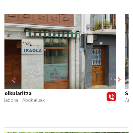
Previous
Next
Salkin
Andoain
- Merkatari elkarteak