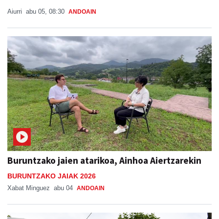
Aiurri
abu 05, 08:30
ANDOAIN
Buruntzako jaien atarikoa, Ainhoa Aiertzarekin
BURUNTZAKO JAIAK 2026
Xabat Minguez
abu 04
ANDOAIN