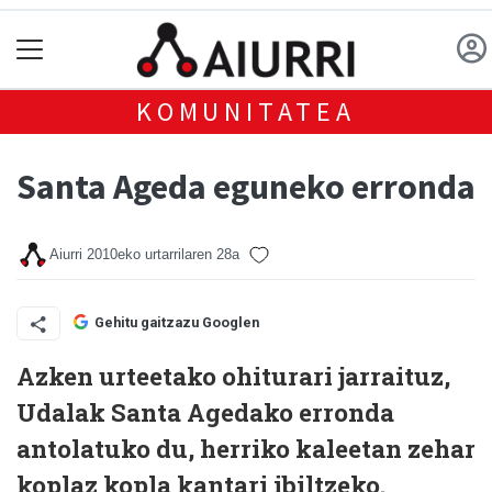
KOMUNITATEA
Santa Ageda eguneko erronda
Aiurri
2010eko urtarrilaren 28a
Gehitu gaitzazu Googlen
Azken urteetako ohiturari jarraituz,
Udalak Santa Agedako erronda
antolatuko du, herriko kaleetan zehar
koplaz kopla kantari ibiltzeko.