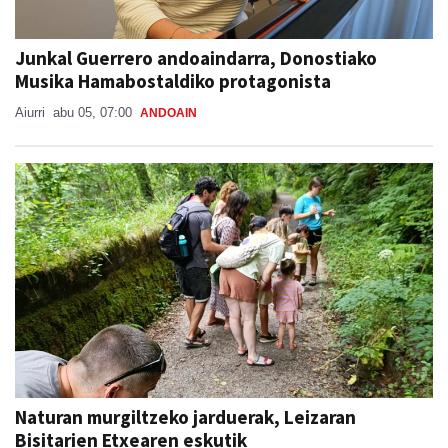
Junkal Guerrero andoaindarra, Donostiako
Musika Hamabostaldiko protagonista
Aiurri
abu 05, 07:00
ANDOAIN
Naturan murgiltzeko jarduerak, Leizaran
Bisitarien Etxearen eskutik