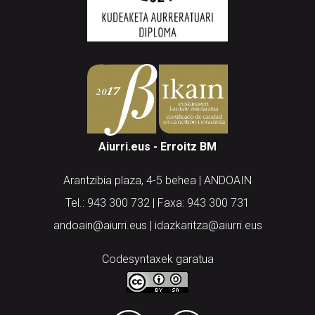
Aiurri.eus - Erroitz BM
Arantzibia plaza, 4-5 behea | ANDOAIN
Tel.: 943 300 732 | Faxa: 943 300 731
andoain@aiurri.eus | idazkaritza@aiurri.eus
Codesyntaxek garatua