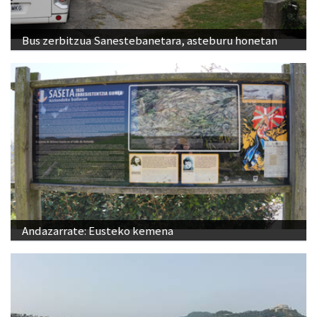
Bus zerbitzua Sanestebanetara, asteburu honetan
Andazarrate: Eusteko kemena