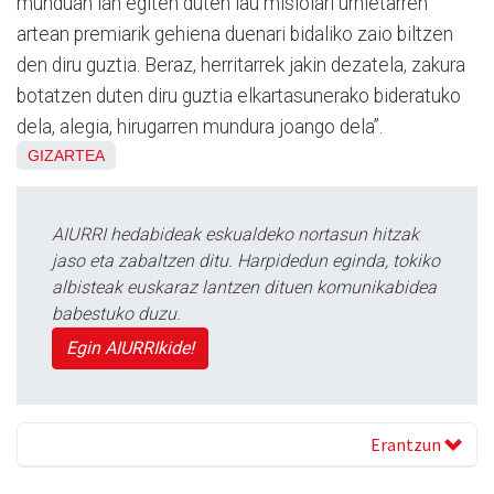
munduan lan egiten duten lau misiolari urnietarren
artean premiarik gehiena duenari bidaliko zaio biltzen
den diru guztia. Beraz, herritarrek jakin dezatela, zakura
botatzen duten diru guztia elkartasunerako bideratuko
dela, alegia, hirugarren mundura joango dela”.
GIZARTEA
AIURRI hedabideak eskualdeko nortasun hitzak
jaso eta zabaltzen ditu. Harpidedun eginda, tokiko
albisteak euskaraz lantzen dituen komunikabidea
babestuko duzu.
Egin AIURRIkide!
Erantzun