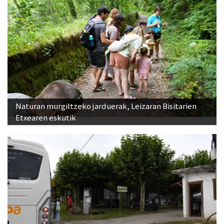
Naturan murgiltzeko jarduerak, Leizaran Bisitarien
Etxearen eskutik