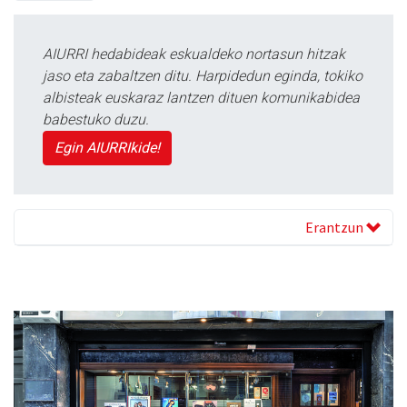
AIURRI hedabideak eskualdeko nortasun hitzak
jaso eta zabaltzen ditu. Harpidedun eginda, tokiko
albisteak euskaraz lantzen dituen komunikabidea
babestuko duzu.
Egin AIURRIkide!
Erantzun