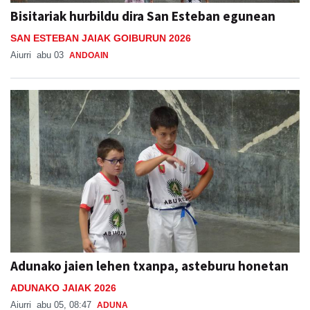
Bisitariak hurbildu dira San Esteban egunean
SAN ESTEBAN JAIAK GOIBURUN 2026
Aiurri
abu 03
ANDOAIN
Adunako jaien lehen txanpa, asteburu honetan
ADUNAKO JAIAK 2026
Aiurri
abu 05, 08:47
ADUNA