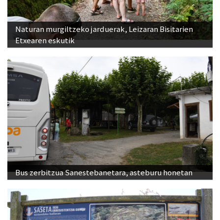
Naturan murgiltzeko jarduerak, Leizaran Bisitarien
Etxearen eskutik
Bus zerbitzua Sanestebanetara, asteburu honetan