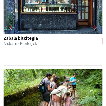
Previous
Next
Bengoetxea autoeskola
Andoain
- Autoeskolak