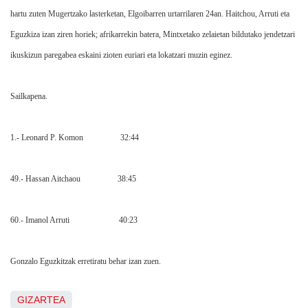
hartu zuten Mugertzako lasterketan, Elgoibarren urtarrilaren 24an. Haitchou, Arruti eta
Eguzkiza izan ziren horiek; afrikarrekin batera, Mintxetako zelaietan bildutako jendetzari
ikuskizun paregabea eskaini zioten euriari eta lokatzari muzin eginez.
Sailkapena.
1.- Leonard P. Komon 32:44
49.- Hassan Aitchaou 38:45
60.- Imanol Arruti 40:23
Gonzalo Eguzkitzak erretiratu behar izan zuen.
GIZARTEA