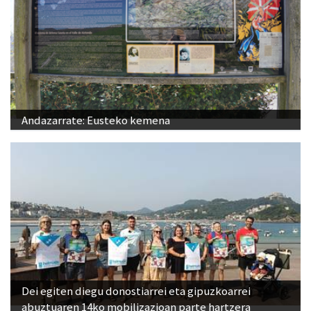
Andazarrate: Eusteko kemena
Dei egiten diegu donostiarrei eta gipuzkoarrei
abuztuaren 14ko mobilizazioan parte hartzera