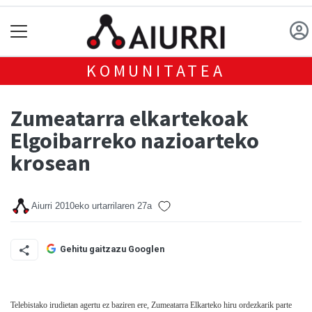
KOMUNITATEA
Zumeatarra elkartekoak
Elgoibarreko nazioarteko
krosean
Aiurri
2010eko urtarrilaren 27a
Gehitu gaitzazu Googlen
Telebistako irudietan agertu ez baziren ere, Zumeatarra Elkarteko hiru ordezkarik parte