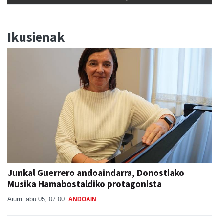
Ikusienak
Junkal Guerrero andoaindarra, Donostiako
Musika Hamabostaldiko protagonista
Aiurri
abu 05, 07:00
ANDOAIN