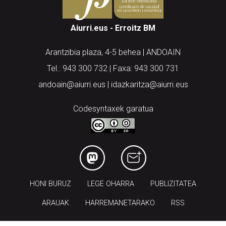
Aiurri.eus - Erroitz BM
Arantzibia plaza, 4-5 behea | ANDOAIN
Tel.: 943 300 732 | Faxa: 943 300 731
andoain@aiurri.eus | idazkaritza@aiurri.eus
Codesyntaxek garatua
HONI BURUZ
LEGE OHARRA
PUBLIZITATEA
ARAUAK
HARREMANETARAKO
RSS