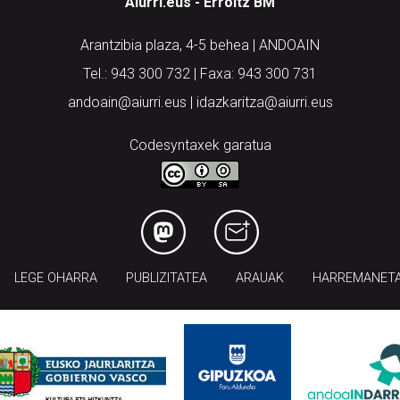
Aiurri.eus - Erroitz BM
Arantzibia plaza, 4-5 behea | ANDOAIN
Tel.: 943 300 732 | Faxa: 943 300 731
andoain@aiurri.eus | idazkaritza@aiurri.eus
Codesyntaxek garatua
LEGE OHARRA
PUBLIZITATEA
ARAUAK
HARREMANET