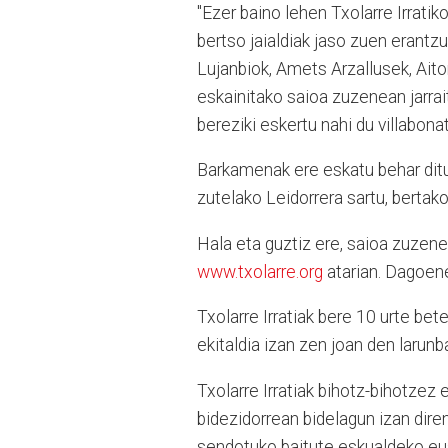
"Ezer baino lehen Txolarre Irrati
bertso jaialdiak jaso zuen erantzu
Lujanbiok, Amets Arzallusek, Ait
eskainitako saioa zuzenean jarrai
bereziki eskertu nahi du villabon
Barkamenak ere eskatu behar ditu
zutelako Leidorrera sartu, bertako 
Hala eta guztiz ere, saioa zuzene
www.txolarre.org
atarian. Dagoene
Txolarre Irratiak bere 10 urte b
ekitaldia izan zen joan den larunb
Txolarre Irratiak bihotz-bihotzez
bidezidorrean bidelagun izan diren
sendotuko baitute eskualdeko eus