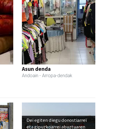
Asun denda
Andoain
- Arropa-dendak
Dei egiten diegu donostiarrei
eta gipuzkoarrei abuztuaren