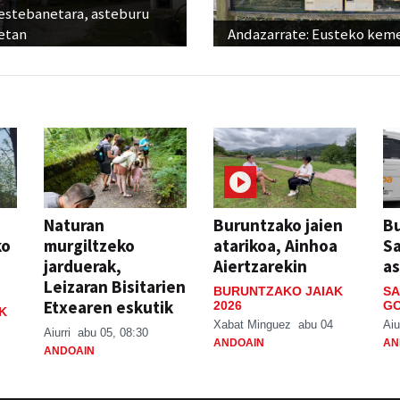
estebanetara, asteburu
etan
Andazarrate: Eusteko kem
Naturan
Buruntzako jaien
Bu
ko
murgiltzeko
atarikoa, Ainhoa
S
jarduerak,
Aiertzarekin
a
Leizaran Bisitarien
BURUNTZAKO JAIAK
SA
Etxearen eskutik
2026
GO
K
Xabat Minguez
abu 04
Aiu
Aiurri
abu 05, 08:30
ANDOAIN
AN
ANDOAIN