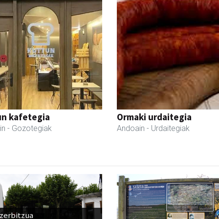
un kafetegia
Ormaki urdaitegia
in
- Gozotegiak
Andoain
- Urdaitegiak
 zerbitzua