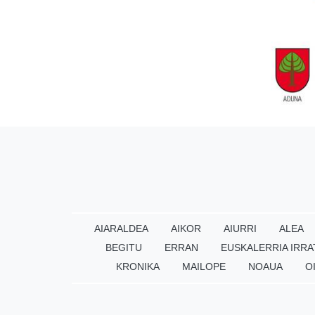
AIARALDEA
AIKOR
AIURRI
ALEA
BEGITU
ERRAN
EUSKALERRIA IRRA
KRONIKA
MAILOPE
NOAUA
O