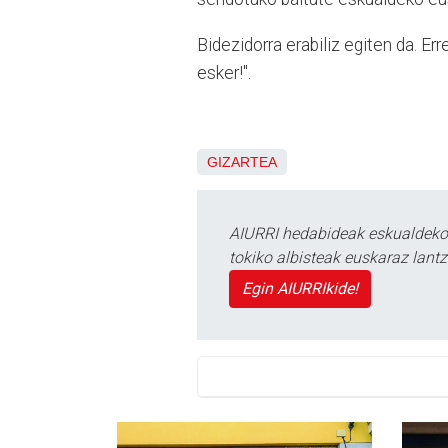
Bidezidorra erabiliz egiten da. Er
esker!".
GIZARTEA
AIURRI hedabideak eskualdeko n
tokiko albisteak euskaraz lan
Egin AIURRIkide!