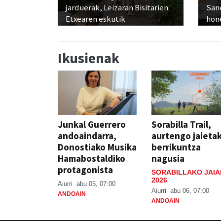
jarduerak, Leizaran Bisitarien
San
Etxearen eskutik
hon
Ikusienak
Junkal Guerrero
Sorabilla Trail,
andoaindarra,
aurtengo jaieta
Donostiako Musika
berrikuntza
Hamabostaldiko
nagusia
protagonista
SORABILLAKO JAIA
2026
Aiurri
abu 05, 07:00
Aiurri
abu 06, 07:00
ANDOAIN
ANDOAIN