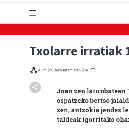
Txolarre irratiak 
Aiurri
2010eko urtarrilaren 26a
Joan zen larunbatean T
ospatzeko bertso jaiald
zen, antzokia jendez l
taldeak igorritako oha