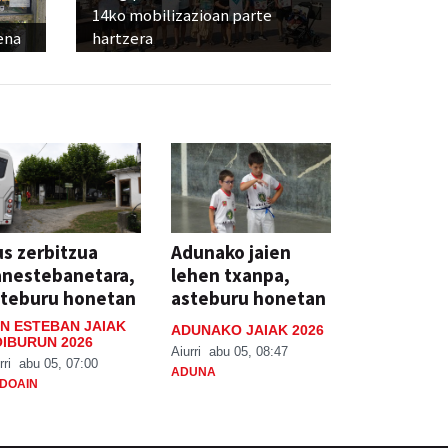
14ko mobilizazioan parte
ena
hartzera
s zerbitzua
Adunako jaien
anestebanetara,
lehen txanpa,
steburu honetan
asteburu honetan
N ESTEBAN JAIAK
ADUNAKO JAIAK 2026
IBURUN 2026
Aiurri
abu 05, 08:47
rri
abu 05, 07:00
ADUNA
DOAIN