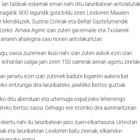
ko lan taldeak eskerrak eman nahi ditu larunbatean antolatuta
nagatik. 800 lagundik gora bildu ziren Leidorren Maialen
or Mendiluzek, Sustrai Colinak eta Beñat Gaztelumendik
tzeko. Amaia Agirre izan zuten gai-emaile eta Txolarrek
atarraren ahalegina saio honen antolakuntzan.
gu, saioa zuzenean ikusi nahi izan zuten askok ezin izan
leihatilan salgai jarri ziren 150 sarrerak airean agortu zirelak
an jarraitu ezin izan zutenek badute bigarren aukera bat
ko entzungai dira larunbateko jaialdiko bertso guztiak.
eteko ditu abenduan eta urtemuga ospatzeko lehenengo
ateko bertso saioa. Gehiago ere etorriko dira aurrerantzean.
 eskertu nahi du larunbatean jaso zuen elkartasuna. Urteotan
ak eta larunbatean Leidorren batu zirenak, elkarrekin
karazko irratia.