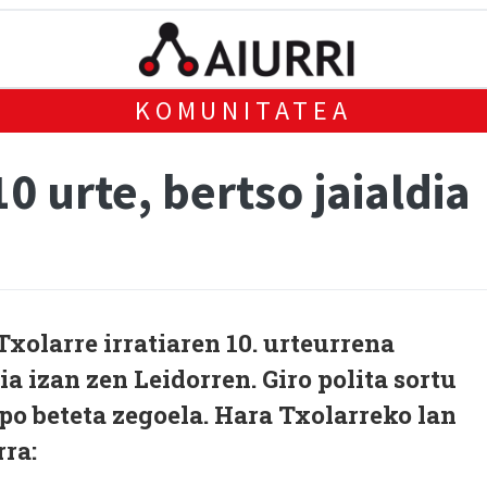
KOMUNITATEA
10 urte, bertso jaialdia
xolarre irratiaren 10. urteurrena
ia izan zen Leidorren. Giro polita sortu
epo beteta zegoela. Hara Txolarreko lan
rra: