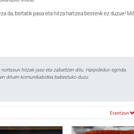
reza da, bertatik pasa eta hitza hartzea besterik ez duzue! Mi
ortasun hitzak jaso eta zabaltzen ditu. Harpidedun eginda,
tzen dituen komunikabidea babestuko duzu.
Erantzun