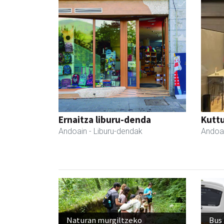
Ernaitza liburu-denda
Kutt
Andoain
- Liburu-dendak
Andoa
Naturan murgiltzeko
Bus