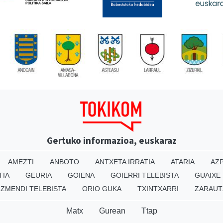
Gertuko informazioa, euskaraz
AMEZTI
ANBOTO
ANTXETA IRRATIA
ATARIA
AZP
TIA
GEURIA
GOIENA
GOIERRI TELEBISTA
GUAIXE
IZMENDI TELEBISTA
ORIO GUKA
TXINTXARRI
ZARAUT
Matx
Gurean
Ttap