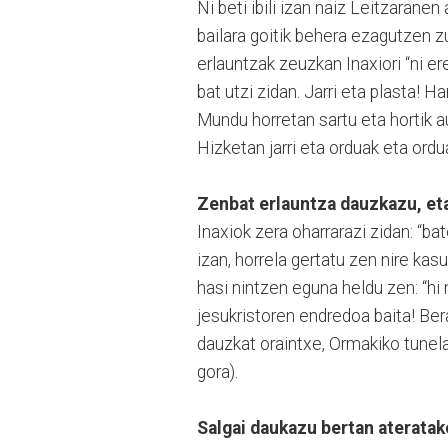
Ni beti ibili izan naiz Leitzarane
bailara goitik behera ezagutzen zu
erlauntzak zeuzkan Inaxiori “ni er
bat utzi zidan. Jarri eta plasta! 
Mundu horretan sartu eta hortik au
Hizketan jarri eta orduak eta ordu
Zenbat erlauntza dauzkazu, et
Inaxiok zera oharrarazi zidan: “ba
izan, horrela gertatu zen nire kas
hasi nintzen eguna heldu zen: “hi 
jesukristoren endredoa baita! Bera
dauzkat oraintxe, Ormakiko tunel
gora).
Salgai daukazu bertan ateratak