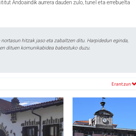
titut Andoaindik aurrera dauden zulo, tunel eta errebuelta
ortasun hitzak jaso eta zabaltzen ditu. Harpidedun eginda,
tzen dituen komunikabidea babestuko duzu.
Erantzun