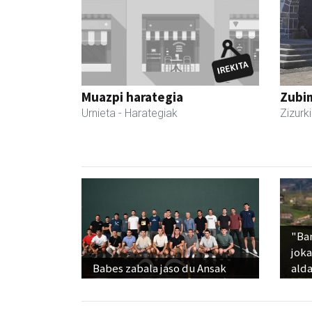
Muazpi harategia
Zubim
Urnieta
- Harategiak
Zizurki
"Ba
jok
Babes zabala jaso du Ansak
alda