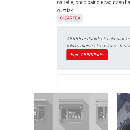
naiteke, ondo baino ezagutzen bai
guztiak.
GIZARTEA
AIURRI hedabideak eskualdeko n
tokiko albisteak euskaraz lan
Egin AIURRIkide!