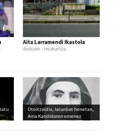
a
Aita Larramendi Ikastola
k
Andoain
- Hezkuntza
ozatu
Otoitzaldia, larunbat honetan,
Ama Kandidaren omenez