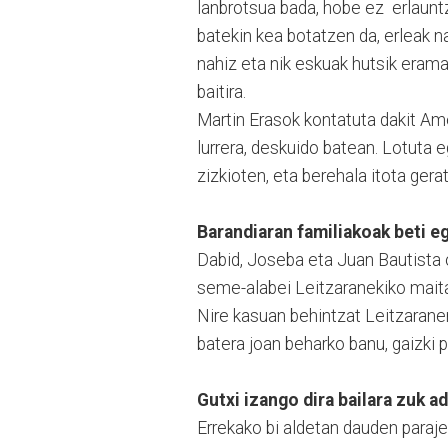
lanbrotsua bada, hobe ez erlaunt
batekin kea botatzen da, erleak n
nahiz eta nik eskuak hutsik erama
baitira.
Martin Erasok kontatuta dakit Ame
lurrera, deskuido batean. Lotuta e
zizkioten, eta berehala itota ger
Barandiaran familiakoak beti e
Dabid, Joseba eta Juan Bautista os
seme-alabei Leitzaranekiko maita
Nire kasuan behintzat Leitzaranen 
batera joan beharko banu, gaizki
Gutxi izango dira bailara zuk 
Errekako bi aldetan dauden parajea