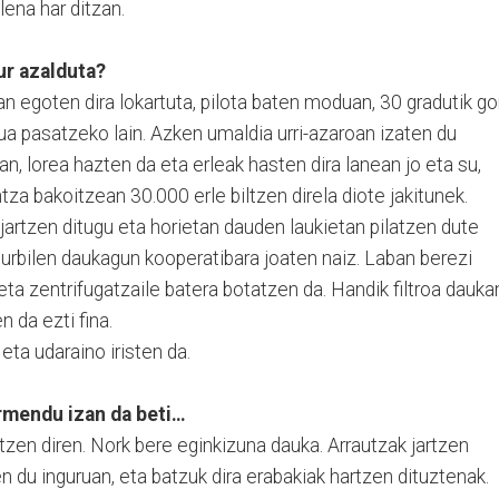
olena har ditzan.
ur azalduta?
n egoten dira lokartuta, pilota baten moduan, 30 gradutik go
ua pasatzeko lain. Azken umaldia urri-azaroan izaten du
n, lorea hazten da eta erleak hasten dira lanean jo eta su,
ntza bakoitzean 30.000 erle biltzen direla diote jakitunek.
jartzen ditugu eta horietan dauden laukietan pilatzen dute
Usurbilen daukagun kooperatibara joaten naiz. Laban berezi
eta zentrifugatzaile batera botatzen da. Handik filtroa dauka
n da ezti fina.
eta udaraino iristen da.
rmendu izan da beti…
atzen diren. Nork bere eginkizuna dauka. Arrautzak jartzen
n du inguruan, eta batzuk dira erabakiak hartzen dituztenak.