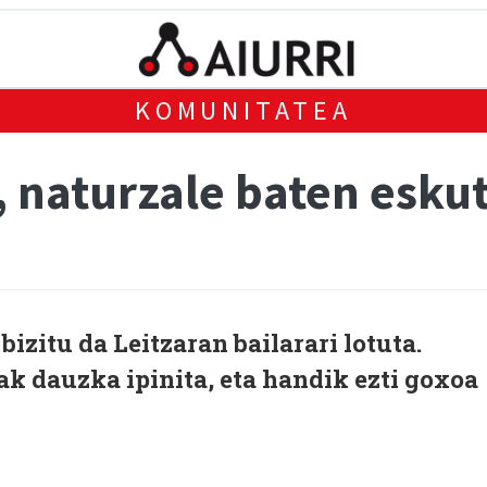
KOMUNITATEA
, naturzale baten eskut
bizitu da Leitzaran bailarari lotuta.
ak dauzka ipinita, eta handik ezti goxoa