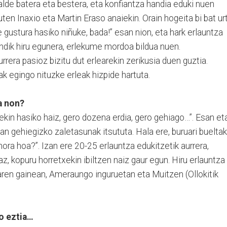
n alde batera eta bestera, eta konfiantza handia eduki nuen
ten Inaxio eta Martin Eraso anaiekin. Orain hogeita bi bat ur
e gustura hasiko niñuke, bada!” esan nion, eta hark erlauntza
Handik hiru egunera, erlekume mordoa bildua nuen.
rrera pasioz bizitu dut erlearekin zerikusia duen guztia.
ak egingo nituzke erleak hizpide hartuta.
a non?
tekin hasiko haiz, gero dozena erdia, gero gehiago…”. Esan et
uan gehiegizko zaletasunak itsututa. Hala ere, buruari buelta
nora hoa?”. Izan ere 20-25 erlauntza edukitzetik aurrera,
z, kopuru horretxekin ibiltzen naiz gaur egun. Hiru erlauntza
aren gainean, Ameraungo inguruetan eta Muitzen (Ollokitik
o eztia…