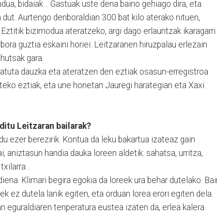
ua, bidaiak… Gastuak uste dena baino gehiago dira, eta
 dut. Aurtengo denboraldian 300 bat kilo aterako nituen,
 Eztitik bizimodua ateratzeko, argi dago erlauntzak ikaragarri
bora guztia eskaini horiei. Leitzaranen hiruzpalau erlezain
 hutsak gara.
satuta dauzka eta ateratzen den eztiak osasun-erregistroa
teko eztiak, eta une honetan Jauregi harategian eta Xaxi
ditu Leitzaran bailarak?
du ezer berezirik. Kontua da leku bakartua izateaz gain
i, aniztasun handia dauka loreen aldetik: sahatsa, urritza,
 txilarra…
iena. Klimari begira egokia da loreek ura behar dutelako. Ba
ek ez dutela lanik egiten, eta orduan lorea erori egiten dela.
 eguraldiaren tenperatura eustea izaten da, erlea kalera