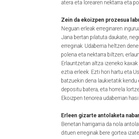
atera eta lorearen nektarra eta p
Zein da ekoizpen prozesua lab
Neguan erleak erreginaren ingurua
Jana bertan pilatuta daukate, neg
erreginak. Udaberria heltzen denea
polena eta nektarra biltzen; erlau
Erlauntzetan altza izeneko kaxak 
eztia erleek. Ezti hori hartu eta 
batzuekin dena laukietatik kendu 
depositu batera, eta horrela lortze
Ekoizpen tenorea udaberrian hasi 
Erleen gizarte antolaketa naba
Benetan harrigarria da nola antol
dituen erreginak bere gortea izate