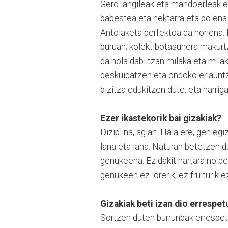
Gero langileak eta mandoerleak ed
babestea eta nektarra eta polena 
Antolaketa perfektoa da horiena. 
buruan; kolektibotasunera makurtz
da nola dabiltzan milaka eta mila
deskuidatzen eta ondoko erlaunt
bizitza edukitzen dute, eta harri
Ezer ikastekorik bai gizakiak?
Diziplina, agian. Hala ere, gehie
lana eta lana. Naturan betetzen d
genukeena. Ez dakit hartaraino de
genukeen ez lorerik, ez fruiturik 
Gizakiak beti izan dio errespet
Sortzen duten burrunbak errespetu