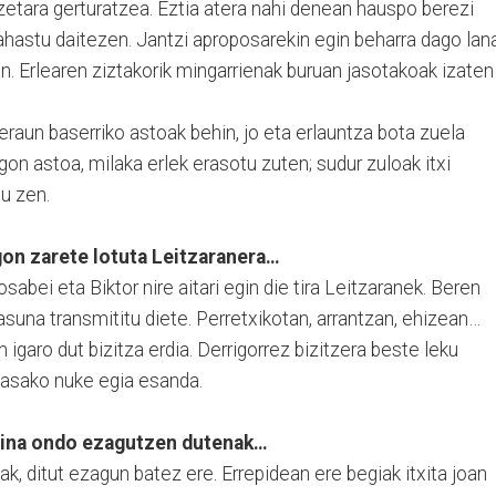
zetara gerturatzea. Eztia atera nahi denean hauspo berezi
ahastu daitezen. Jantzi aproposarekin egin beharra dago lana
n. Erlearen ziztakorik mingarrienak buruan jasotakoak izaten
raun baserriko astoak behin, jo eta erlauntza bota zuela
gon astoa, milaka erlek erasotu zuten; sudur zuloak itxi
atu zen.
gon zarete lotuta Leitzaranera…
abei eta Biktor nire aitari egin die tira Leitzaranek. Beren
suna transmititu diete. Perretxikotan, arrantzan, ehizean…
igaro dut bizitza erdia. Derrigorrez bizitzera beste leku
 pasako nuke egia esanda.
adina ondo ezagutzen dutenak…
k, ditut ezagun batez ere. Errepidean ere begiak itxita joan