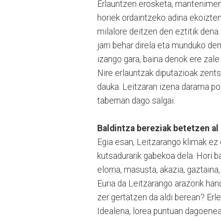
Erlauntzen erosketa, mantenimend
horiek ordaintzeko adina ekoizten
milalore deitzen den eztitik dena.
jarri behar direla eta munduko den
izango gara, baina denok ere zale
Nire erlauntzak diputazioak zent
dauka. Leitzaran izena darama po
tabernan dago salgai.
Baldintza bereziak betetzen al 
Egia esan, Leitzarango klimak ez 
kutsadurarik gabekoa dela. Hori ba
elorria, masusta, akazia, gaztaina,
Euria da Leitzarango arazorik hand
zer gertatzen da aldi berean? Erle
Idealena, lorea puntuan dagoenean