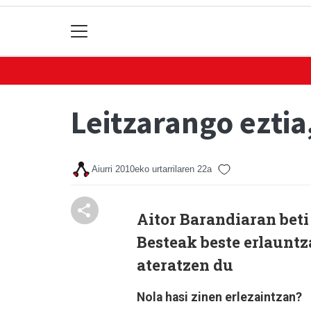
Leitzarango eztia
Aiurri
2010eko urtarrilaren 22a
Aitor Barandiaran beti 
Besteak beste erlauntz
ateratzen du
Nola hasi zinen erlezaintzan?