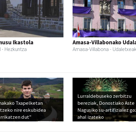
usu Ikastola
Amasa-Villabonako Udal
l
- Hezkuntza
Amasa-Villabona
- Udaletxea
Lurraldebuseko zerbitzu
nakako Txapelketan
bereziak, Donostiako Aste
atzeko nire eskubidea
Nagusiko su-artifizialez g
rrikatzen dut"
ahal izateko