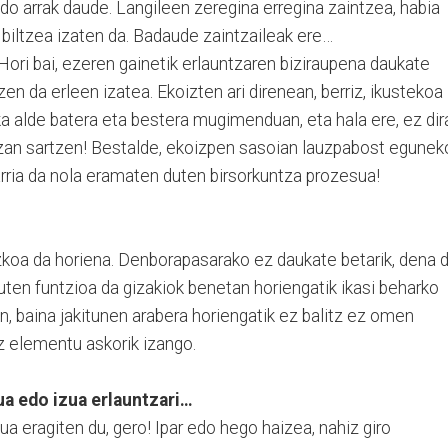
o arrak daude. Langileen zeregina erregina zaintzea, habia
biltzea izaten da. Badaude zaintzaileak ere…
Hori bai, ezeren gainetik erlauntzaren biziraupena daukate
en da erleen izatea. Ekoizten ari direnean, berriz, ikustekoa
ka alde batera eta bestera mugimenduan, eta hala ere, ez dir
zan sartzen! Bestalde, ekoizpen sasoian lauzpabost egunek
garria da nola eramaten duten birsorkuntza prozesua!
gizkoa da horiena. Denborapasarako ez daukate betarik, dena 
uten funtzioa da gizakiok benetan horiengatik ikasi beharko
n, baina jakitunen arabera horiengatik ez balitz ez omen
ez elementu askorik izango.
ua edo izua erlauntzari…
a eragiten du, gero! Ipar edo hego haizea, nahiz giro