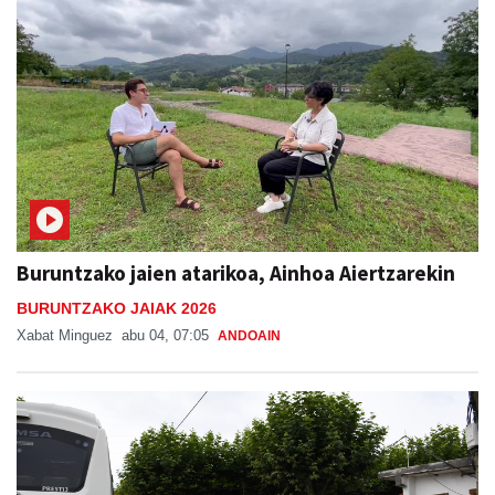
Buruntzako jaien atarikoa, Ainhoa Aiertzarekin
BURUNTZAKO JAIAK 2026
Xabat Minguez
abu 04, 07:05
ANDOAIN