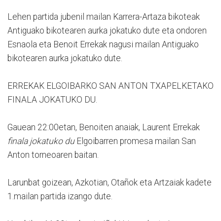
Lehen partida jubenil mailan Karrera-Artaza bikoteak
Antiguako bikotearen aurka jokatuko dute eta ondoren
Esnaola eta Benoit Errekak nagusi mailan Antiguako
bikotearen aurka jokatuko dute.
ERREKAK ELGOIBARKO SAN ANTON TXAPELKETAKO
FINALA JOKATUKO DU.
Gauean 22:00etan, Benoiten anaiak, Laurent Errekak
finala jokatuko du
Elgoibarren promesa mailan San
Anton torneoaren baitan.
Larunbat goizean, Azkotian, Otañok eta Artzaiak kadete
1.mailan partida izango dute.