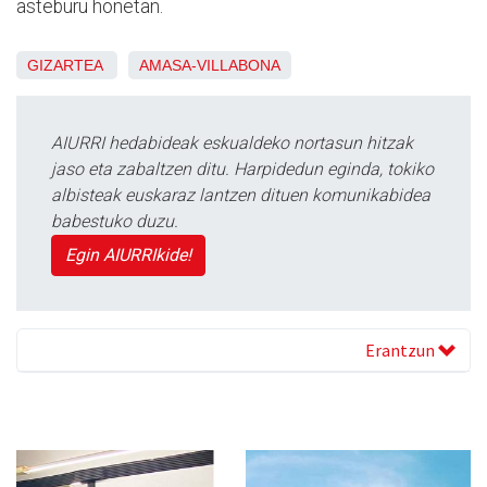
asteburu honetan.
GIZARTEA
AMASA-VILLABONA
AIURRI hedabideak eskualdeko nortasun hitzak
jaso eta zabaltzen ditu. Harpidedun eginda, tokiko
albisteak euskaraz lantzen dituen komunikabidea
babestuko duzu.
Egin AIURRIkide!
Erantzun