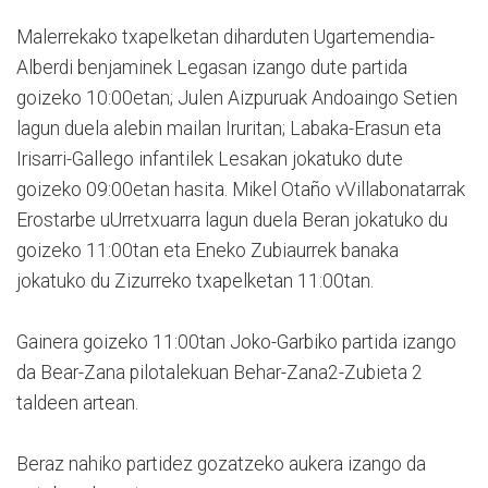
Malerrekako txapelketan diharduten Ugartemendia-
Alberdi benjaminek Legasan izango dute partida
goizeko 10:00etan; Julen Aizpuruak Andoaingo Setien
lagun duela alebin mailan Iruritan; Labaka-Erasun eta
Irisarri-Gallego infantilek Lesakan jokatuko dute
goizeko 09:00etan hasita. Mikel Otaño vVillabonatarrak
Erostarbe uUrretxuarra lagun duela Beran jokatuko du
goizeko 11:00tan eta Eneko Zubiaurrek banaka
jokatuko du Zizurreko txapelketan 11:00tan.
Gainera goizeko 11:00tan Joko-Garbiko partida izango
da Bear-Zana pilotalekuan Behar-Zana2-Zubieta 2
taldeen artean.
Beraz nahiko partidez gozatzeko aukera izango da