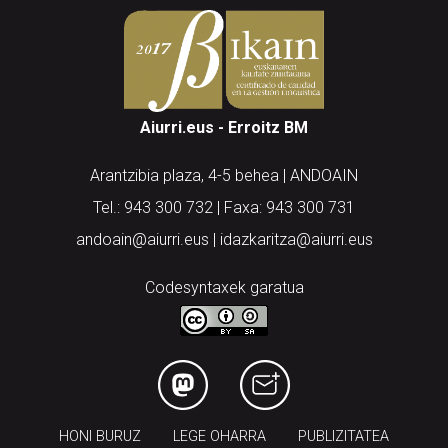
Aiurri.eus - Erroitz BM
Arantzibia plaza, 4-5 behea | ANDOAIN
Tel.: 943 300 732 | Faxa: 943 300 731
andoain@aiurri.eus | idazkaritza@aiurri.eus
Codesyntaxek garatua
HONI BURUZ
LEGE OHARRA
PUBLIZITATEA