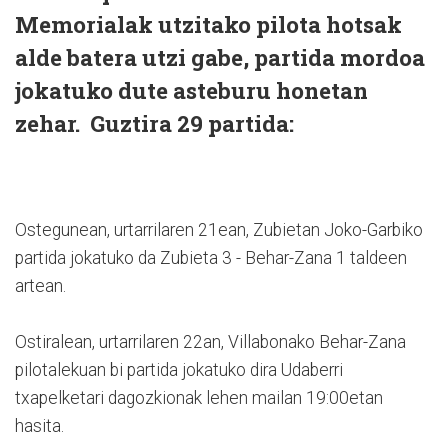
Memorialak utzitako pilota hotsak
alde batera utzi gabe, partida mordoa
jokatuko dute asteburu honetan
zehar. Guztira 29 partida:
Ostegunean, urtarrilaren 21ean, Zubietan Joko-Garbiko
partida jokatuko da Zubieta 3 - Behar-Zana 1 taldeen
artean.
Ostiralean, urtarrilaren 22an, Villabonako Behar-Zana
pilotalekuan bi partida jokatuko dira Udaberri
txapelketari dagozkionak lehen mailan 19:00etan
hasita.