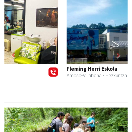
Previous
Next
Fleming Herri Eskola
Amasa-Villabona
- Hezkuntza