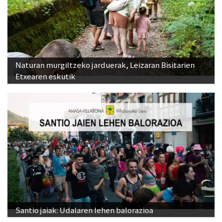
Naturan murgiltzeko jarduerak, Leizaran Bisitarien
Etxearen eskutik
Santio jaiak: Udalaren lehen balorazioa