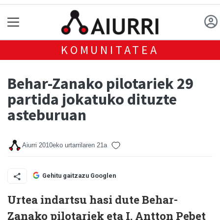
KOMUNITATEA
Behar-Zanako pilotariek 29
partida jokatuko dituzte
asteburuan
Aiurri
2010eko urtarrilaren 21a
Gehitu gaitzazu Googlen
Urtea indartsu hasi dute Behar-
Zanako pilotariek eta I. Antton Pebet