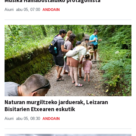
Musika Hamabostaldiko protagonista
Aiurri
abu 05, 07:00
ANDOAIN
Naturan murgiltzeko jarduerak, Leizaran
Bisitarien Etxearen eskutik
Aiurri
abu 05, 08:30
ANDOAIN