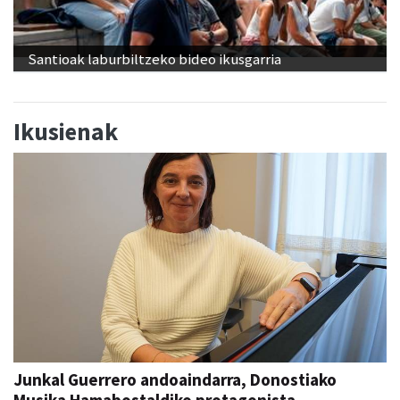
Santioak laburbiltzeko bideo ikusgarria
Ikusienak
Junkal Guerrero andoaindarra, Donostiako