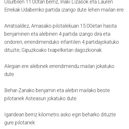
Usurbilen 11:00tan berriz, Iñaki Lizasok eta Lauren
Errekak Udaberriko partida izango dute lehen mailan ere.
Arratsaldez, Amasako pilotalekuan 15:00etan hasita
benjaminen eta alebinen 4 partida izango dira eta
ondoren, errendimenduko infantilen 4 partidajokatuko
dituzte, Gipuzkoako txapelketari dagozkionak.
Alegian ere alebinek errendimendu mailan jokatuko
dute.
Behar-Zanako benjamin eta alebin mailako beste
pilotariek Asteasun jokatuko dute.
Igandean berriz kilometro asko egin beharko dituzte
gure pilotariek: