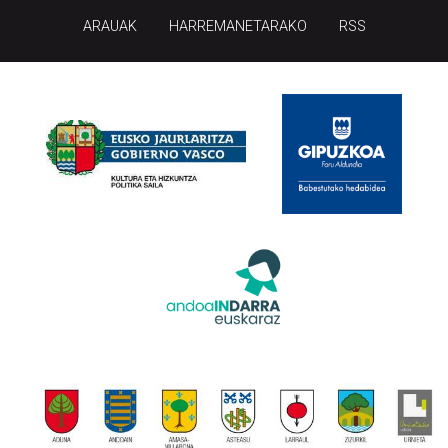
ARAUAK
HARREMANETARAKO
RSS