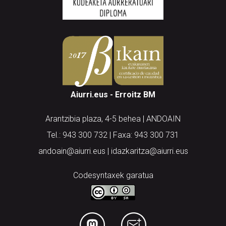
Aiurri.eus - Erroitz BM
Arantzibia plaza, 4-5 behea | ANDOAIN
Tel.: 943 300 732 | Faxa: 943 300 731
andoain@aiurri.eus | idazkaritza@aiurri.eus
Codesyntaxek garatua