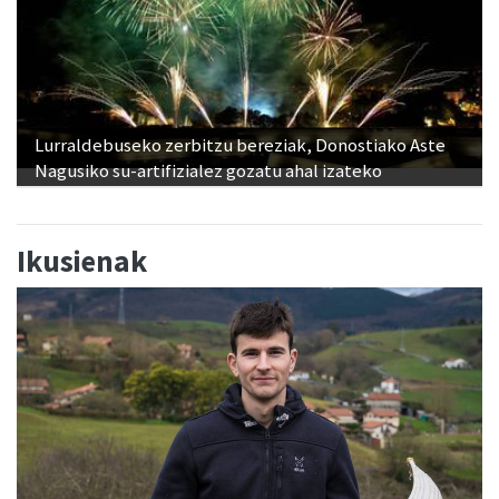
Lurraldebuseko zerbitzu bereziak, Donostiako Aste
Nagusiko su-artifizialez gozatu ahal izateko
Ikusienak