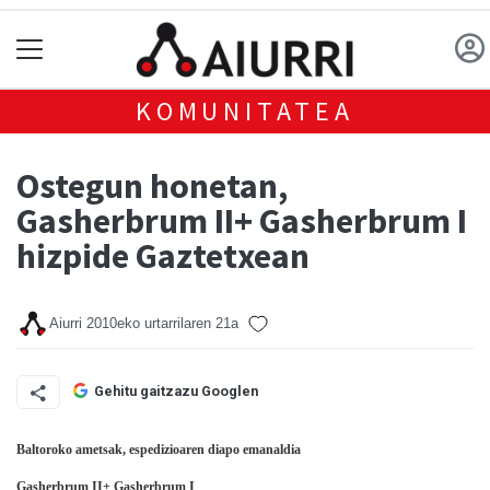
KOMUNITATEA
Ostegun honetan,
Gasherbrum II+ Gasherbrum I
hizpide Gaztetxean
Aiurri
2010eko urtarrilaren 21a
Gehitu gaitzazu Googlen
Baltoroko ametsak, espedizioaren diapo emanaldia
Gasherbrum II+ Gasherbrum I