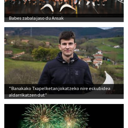
Babes zabala jaso du Ansak
"Banakako Txapelketan jokatzeko nire eskubidea
aldarrikatzen dut"