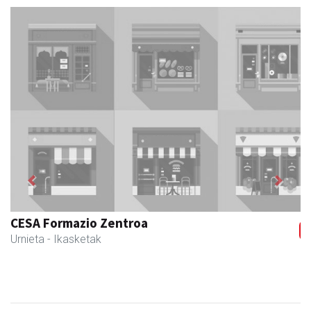
Previous
Next
Larraulgo herri ostatua
Larraul
- Jatetxeak