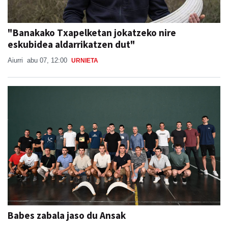
"Banakako Txapelketan jokatzeko nire
eskubidea aldarrikatzen dut"
Aiurri
abu 07, 12:00
URNIETA
Babes zabala jaso du Ansak
Aiurri
abu 07, 13:55
URNIETA