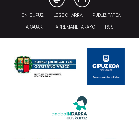
HONI BURUZ
LEGE OHARRA
PUBLIZITATEA
ARAUAK
HARREMANETARAKO
RSS