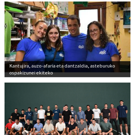
Kantujira, auzo-afaria eta dantzaldia, asteburuko
ospakizunei ekiteko