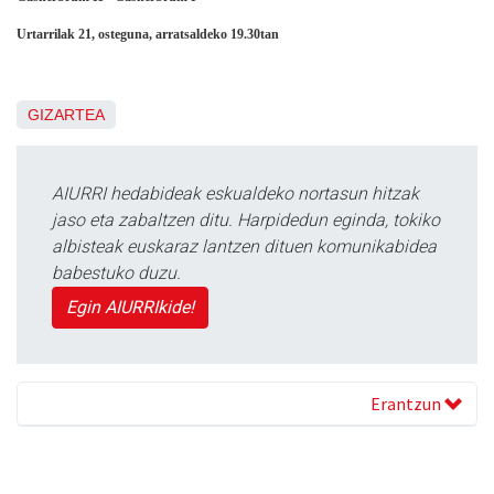
Urtarrilak 21, osteguna, arratsaldeko 19.30tan
GIZARTEA
AIURRI hedabideak eskualdeko nortasun hitzak
jaso eta zabaltzen ditu. Harpidedun eginda, tokiko
albisteak euskaraz lantzen dituen komunikabidea
babestuko duzu.
Egin AIURRIkide!
Erantzun