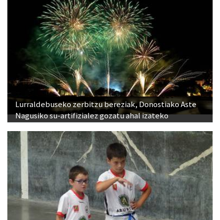
Lurraldebuseko zerbitzu bereziak, Donostiako Aste
Nagusiko su-artifizialez gozatu ahal izateko