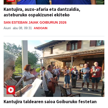
Kantujira, auzo-afaria eta dantzaldia,
asteburuko ospakizunei ekiteko
SAN ESTEBAN JAIAK GOIBURUN 2026
Aiurri
abu 08, 09:31
ANDOAIN
Kantujira taldearen saioa Goiburuko festetan