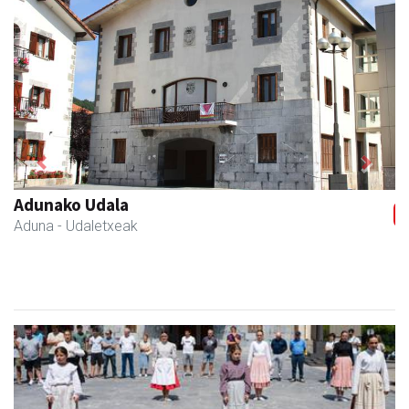
Previous
Next
Tximeleta oihal-denda
Andoain
- Oihal-denda