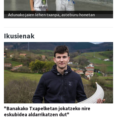
Adunako jaien lehen txanpa, asteburu honetan
Ikusienak
"Banakako Txapelketan jokatzeko nire
eskubidea aldarrikatzen dut"