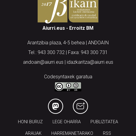
Aiurri.eus - Erroitz BM
Arantzibia plaza, 4-5 behea | ANDOAIN
Tel.: 943 300 732 | Faxa: 943 300 731
andoain@aiurri.eus | idazkaritza@aiurri.eus
Codesyntaxek garatua
HONI BURUZ
LEGE OHARRA
PUBLIZITATEA
ARAUAK
HARREMANETARAKO
RSS