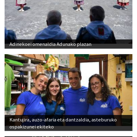
Adinekoei omenaldia Adunako plazan
Kantujira, auzo-afaria eta dantzaldia, asteburuko
ospakizunei ekiteko