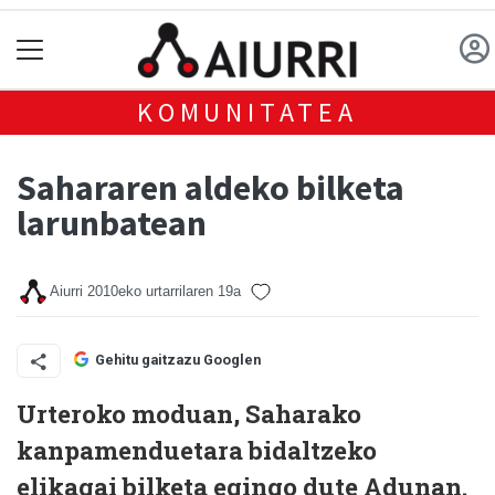
KOMUNITATEA
Sahararen aldeko bilketa
larunbatean
Aiurri
2010eko urtarrilaren 19a
Gehitu gaitzazu Googlen
Urteroko moduan, Saharako
kanpamenduetara bidaltzeko
elikagai bilketa egingo dute Adunan.