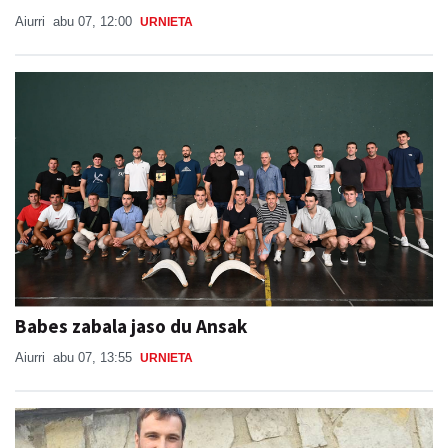
Aiurri
abu 07, 12:00
URNIETA
Babes zabala jaso du Ansak
Aiurri
abu 07, 13:55
URNIETA