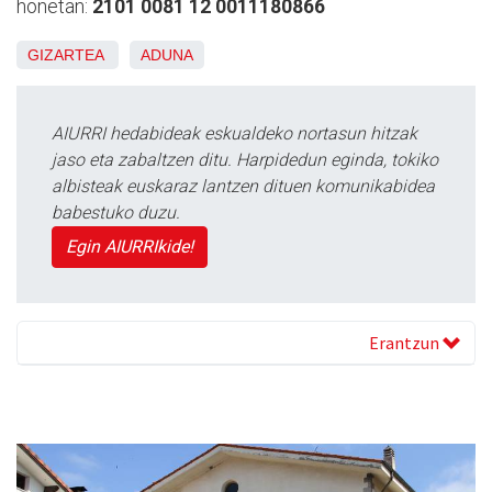
honetan:
2101 0081 12 0011180866
GIZARTEA
ADUNA
AIURRI hedabideak eskualdeko nortasun hitzak
jaso eta zabaltzen ditu. Harpidedun eginda, tokiko
albisteak euskaraz lantzen dituen komunikabidea
babestuko duzu.
Egin AIURRIkide!
Erantzun