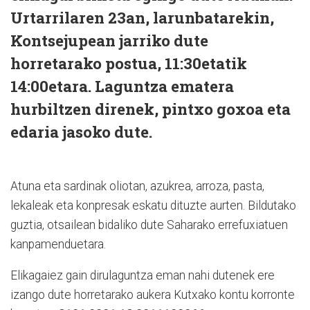
Urtarrilaren 23an, larunbatarekin,
Kontsejupean jarriko dute
horretarako postua, 11:30etatik
14:00etara. Laguntza ematera
hurbiltzen direnek, pintxo goxoa eta
edaria jasoko dute.
Atuna eta sardinak oliotan, azukrea, arroza, pasta,
lekaleak eta konpresak eskatu dituzte aurten. Bildutako
guztia, otsailean bidaliko dute Saharako errefuxiatuen
kanpamenduetara.
Elikagaiez gain dirulaguntza eman nahi dutenek ere
izango dute horretarako aukera Kutxako kontu korronte