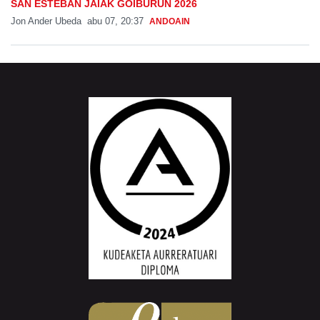
SAN ESTEBAN JAIAK GOIBURUN 2026
Jon Ander Ubeda
abu 07, 20:37
ANDOAIN