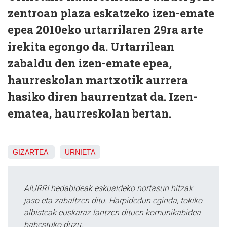
zentroan plaza eskatzeko izen-emate
epea 2010eko urtarrilaren 29ra arte
irekita egongo da. Urtarrilean
zabaldu den izen-emate epea,
haurreskolan martxotik aurrera
hasiko diren haurrentzat da. Izen-
ematea, haurreskolan bertan.
GIZARTEA
URNIETA
AIURRI hedabideak eskualdeko nortasun hitzak
jaso eta zabaltzen ditu. Harpidedun eginda, tokiko
albisteak euskaraz lantzen dituen komunikabidea
babestuko duzu.