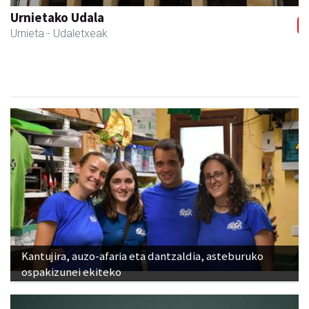
Guria
Urnieta
- Jatetxeak
Kantujira, auzo-afaria eta dantzaldia, asteburuko
ospakizunei ekiteko