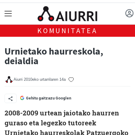
KOMUNITATEA
Urnietako haurreskola,
deialdia
Aiurri
2010eko urtarrilaren 14a
Gehitu gaitzazu Googlen
2008-2009 urtean jaiotako haurren
guraso eta legezko tutoreek
Urnietako haurreskolak Patzuergoko