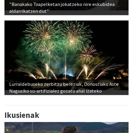
"Banakako Txapelketan jokatzeko nire eskubidea
aldarrikatzen dut"
Lurraldebuseko zerbitzu bereziak, Donostiako Aste
Nagusiko su-artifizialez gozatu ahal izateko
Ikusienak