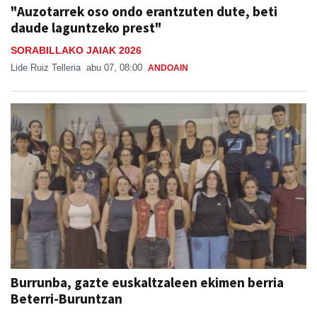
"Auzotarrek oso ondo erantzuten dute, beti
daude laguntzeko prest"
SORABILLAKO JAIAK 2026
Lide Ruiz Telleria
abu 07, 08:00
ANDOAIN
Burrunba, gazte euskaltzaleen ekimen berria
Beterri-Buruntzan