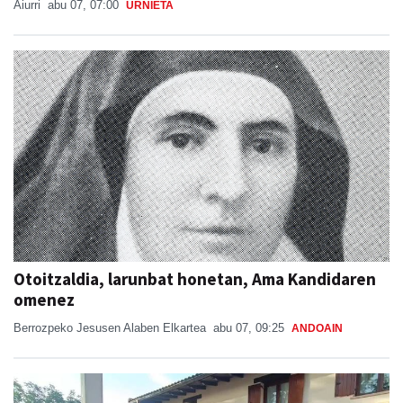
Aiurri
abu 07, 07:00
URNIETA
Otoitzaldia, larunbat honetan, Ama Kandidaren
omenez
Berrozpeko Jesusen Alaben Elkartea
abu 07, 09:25
ANDOAIN