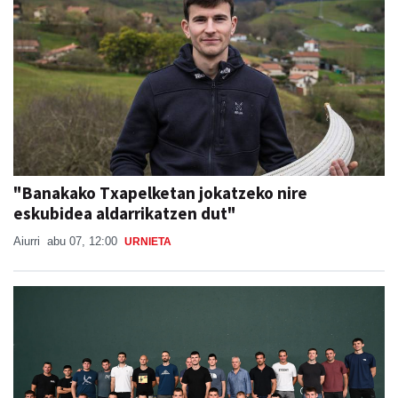
"Banakako Txapelketan jokatzeko nire
eskubidea aldarrikatzen dut"
Aiurri
abu 07, 12:00
URNIETA