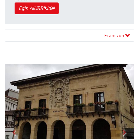
Egin AIURRIkide!
Erantzun
Previous
Next