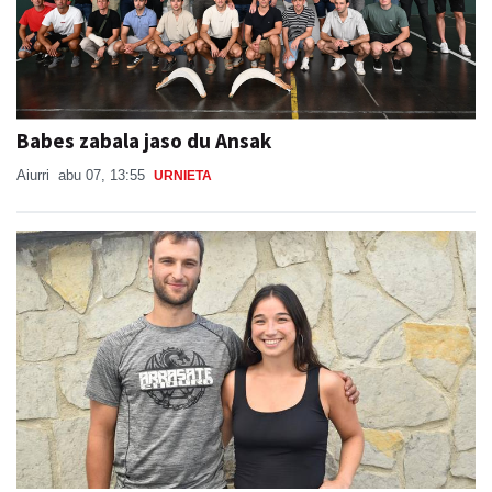
Babes zabala jaso du Ansak
Aiurri
abu 07, 13:55
URNIETA