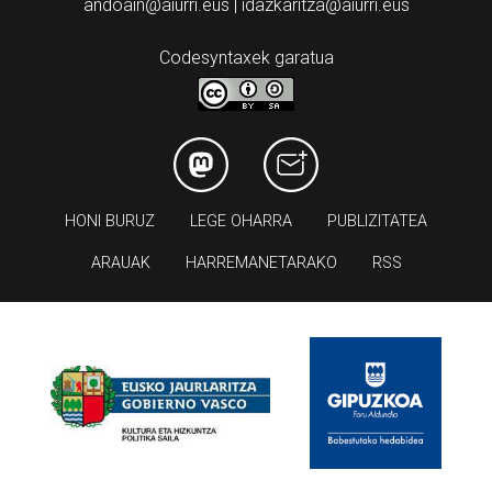
andoain@aiurri.eus | idazkaritza@aiurri.eus
Codesyntaxek garatua
HONI BURUZ
LEGE OHARRA
PUBLIZITATEA
ARAUAK
HARREMANETARAKO
RSS