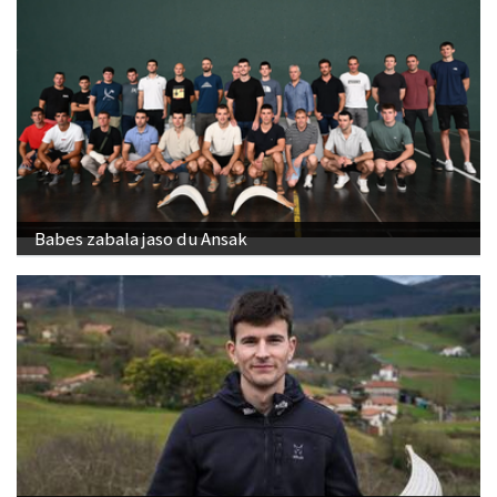
Babes zabala jaso du Ansak