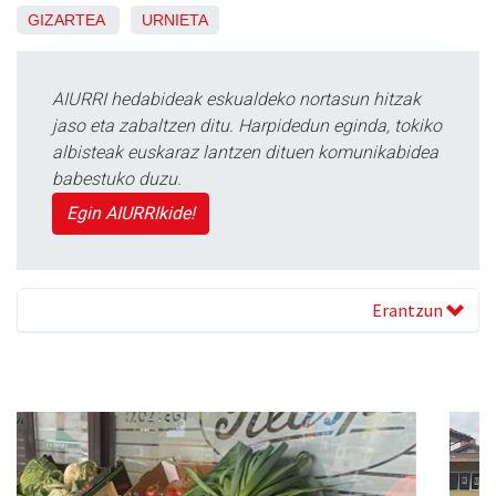
GIZARTEA
URNIETA
AIURRI hedabideak eskualdeko nortasun hitzak
jaso eta zabaltzen ditu. Harpidedun eginda, tokiko
albisteak euskaraz lantzen dituen komunikabidea
babestuko duzu.
Egin AIURRIkide!
Erantzun