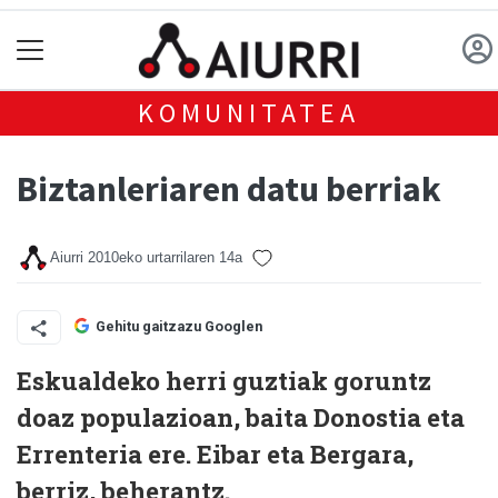
KOMUNITATEA
Biztanleriaren datu berriak
Aiurri
2010eko urtarrilaren 14a
Gehitu gaitzazu Googlen
Eskualdeko herri guztiak goruntz
doaz populazioan, baita Donostia eta
Errenteria ere. Eibar eta Bergara,
berriz, beherantz.