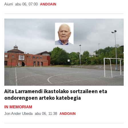
Aiurri
abu 06, 07:00
ANDOAIN
Aita Larramendi ikastolako sortzaileen eta
ondorengoen arteko katebegia
IN MEMORIAM
Jon Ander Ubeda
abu 06, 11:38
ANDOAIN