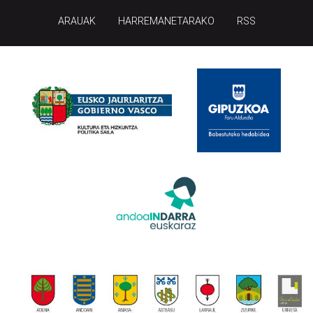
ARAUAK
HARREMANETARAKO
RSS