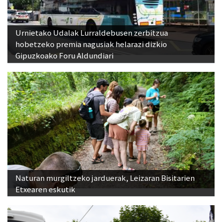
Urnietako Udalak Lurraldebusen zerbitzua
hobetzeko premia nagusiak helarazi dizkio
Gipuzkoako Foru Aldundiari
Naturan murgiltzeko jarduerak, Leizaran Bisitarien
Etxearen eskutik