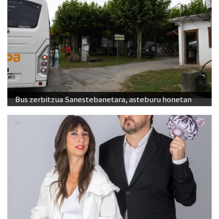
Bus zerbitzua Sanestebanetara, asteburu honetan