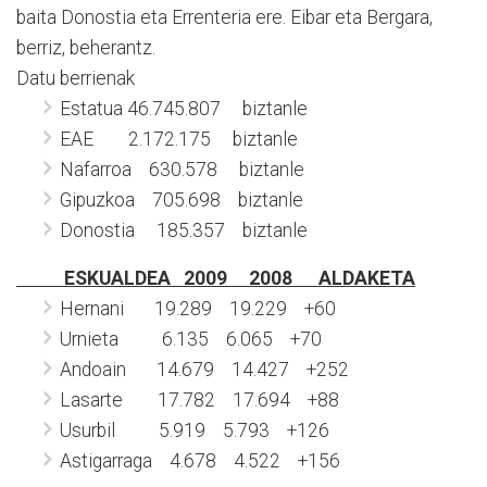
baita Donostia eta Errenteria ere. Eibar eta Bergara,
berriz, beherantz.
Datu berrienak
Estatua 46.745.807 biztanle
EAE 2.172.175 biztanle
Nafarroa 630.578 biztanle
Gipuzkoa 705.698 biztanle
Donostia 185.357 biztanle
ESKUALDEA 2009 2008 ALDAKETA
Hernani 19.289 19.229 +60
Urnieta 6.135 6.065 +70
Andoain 14.679 14.427 +252
Lasarte 17.782 17.694 +88
Usurbil 5.919 5.793 +126
Astigarraga 4.678 4.522 +156