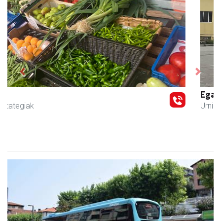
Previous
Next
Egape Ikastola
Urnieta
- Hezkuntza