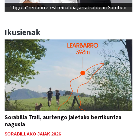
"Tigrea"ren aurre-estreinaldia, arratsaldean Saroben
Ikusienak
Sorabilla Trail, aurtengo jaietako berrikuntza
nagusia
SORABILLAKO JAIAK 2026