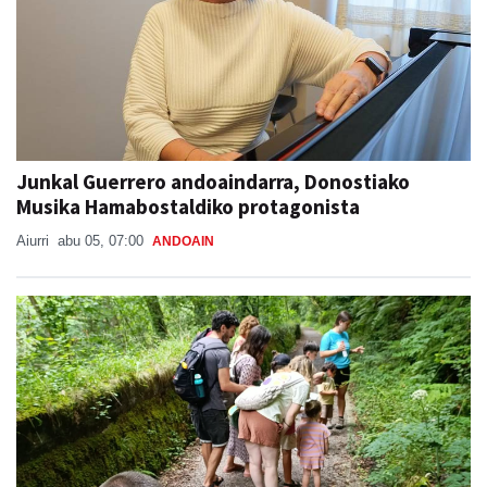
Junkal Guerrero andoaindarra, Donostiako
Musika Hamabostaldiko protagonista
Aiurri
abu 05, 07:00
ANDOAIN