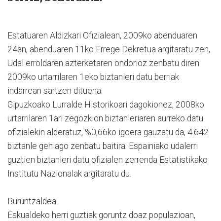
Estatuaren Aldizkari Ofizialean, 2009ko abenduaren
24an, abenduaren 11ko Errege Dekretua argitaratu zen,
Udal erroldaren azterketaren ondorioz zenbatu diren
2009ko urtarrilaren 1eko biztanleri datu berriak
indarrean sartzen dituena.
Gipuzkoako Lurralde Historikoari dagokionez, 2008ko
urtarrilaren 1ari zegozkion biztanleriaren aurreko datu
ofizialekin alderatuz, %0,66ko igoera gauzatu da, 4.642
biztanle gehiago zenbatu baitira. Espainiako udalerri
guztien biztanleri datu ofizialen zerrenda Estatistikako
Institutu Nazionalak argitaratu du.
Buruntzaldea
Eskualdeko herri guztiak goruntz doaz populazioan,