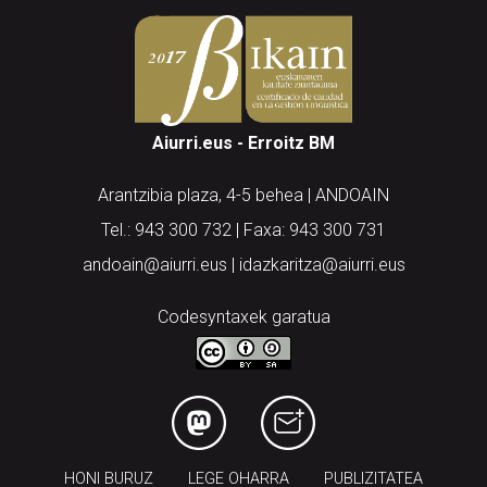
Aiurri.eus - Erroitz BM
Arantzibia plaza, 4-5 behea | ANDOAIN
Tel.: 943 300 732 | Faxa: 943 300 731
andoain@aiurri.eus | idazkaritza@aiurri.eus
Codesyntaxek garatua
HONI BURUZ
LEGE OHARRA
PUBLIZITATEA