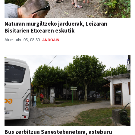
Naturan murgiltzeko jarduerak, Leizaran
Bisitarien Etxearen eskutik
Aiurri
abu 05, 08:30
ANDOAIN
Bus zerbitzua Sanestebanetara, asteburu