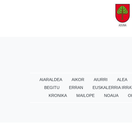
AIARALDEA
AIKOR
AIURRI
ALEA
BEGITU
ERRAN
EUSKALERRIA IRRA
KRONIKA
MAILOPE
NOAUA
O