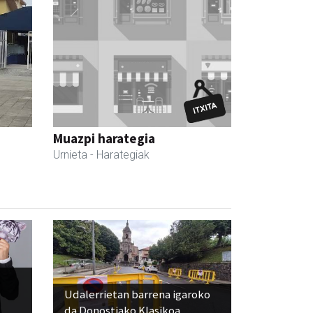
Muazpi harategia
Urnieta
- Harategiak
Udalerrietan barrena igaroko
da Donostiako Klasikoa