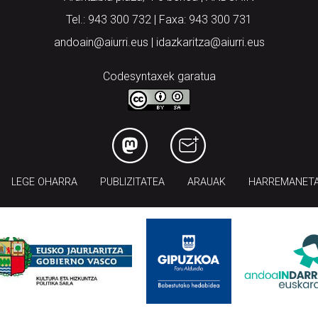
Tel.: 943 300 732 | Faxa: 943 300 731
andoain@aiurri.eus | idazkaritza@aiurri.eus
Codesyntaxek garatua
LEGE OHARRA
PUBLIZITATEA
ARAUAK
HARREMANET