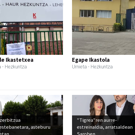
le Ikastetxea
Egape Ikastola
a
- Hezkuntza
Urnieta
- Hezkuntza
 zerbitzua
"Tigrea"ren aurre-
estebanetara, asteburu
estreinaldia, arratsaldean
etan
Saroben