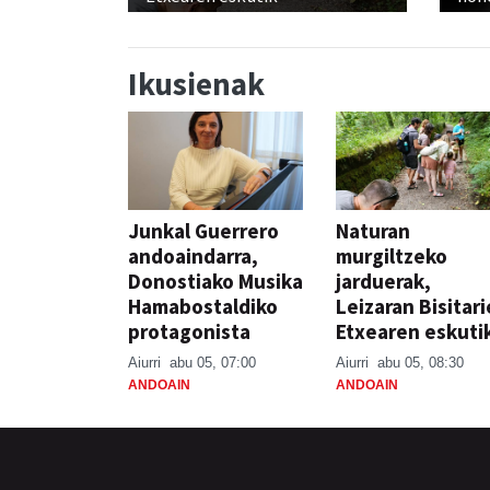
Ikusienak
Junkal Guerrero
Naturan
andoaindarra,
murgiltzeko
Donostiako Musika
jarduerak,
Hamabostaldiko
Leizaran Bisitar
protagonista
Etxearen eskuti
Aiurri
abu 05, 07:00
Aiurri
abu 05, 08:30
ANDOAIN
ANDOAIN