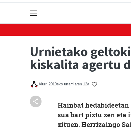
Urnietako geltoki
kiskalita agertu d
Aiurri
2010eko urtarrilaren 12a
Hainbat hedabideetan a
sua bart piztu zen eta
zituen. Herrizaingo Sa