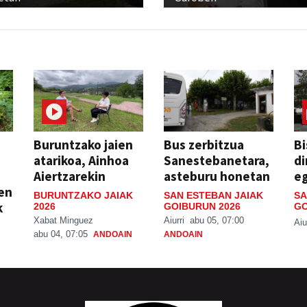
Buruntzako jaien
Bus zerbitzua
Bi
atarikoa, Ainhoa
Sanestebanetara,
di
Aiertzarekin
asteburu honetan
e
ien
BURUNTZAKO JAIAK
SAN ESTEBAN JAIAK
SA
k
2026
GOIBURUN 2026
GO
Xabat Minguez
Aiurri
abu 05, 07:00
Aiu
abu 04, 07:05
ANDOAIN
ANDOAIN