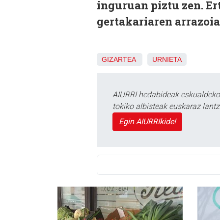
inguruan piztu zen. Ert
gertakariaren arrazoia
GIZARTEA
URNIETA
AIURRI hedabideak eskualdeko n
tokiko albisteak euskaraz lan
Egin AIURRIkide!