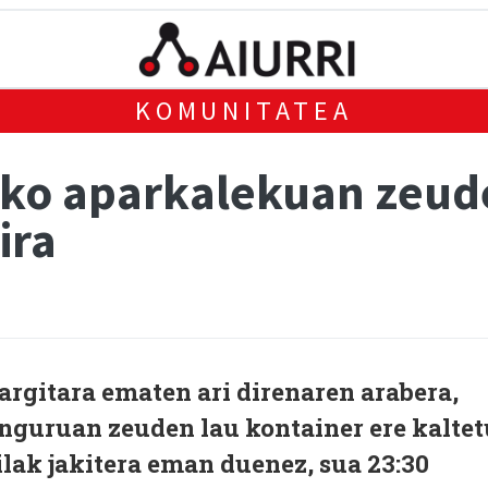
KOMUNITATEA
ko aparkalekuan zeuden
ira
rgitara ematen ari direnaren arabera,
 inguruan zeuden lau kontainer ere kaltet
ilak jakitera eman duenez, sua 23:30