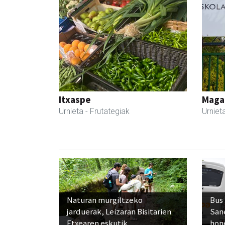
Itxaspe
Maga
Urnieta
- Frutategiak
Urniet
Naturan murgiltzeko
Bus
jarduerak, Leizaran Bisitarien
San
Etxearen eskutik
hon