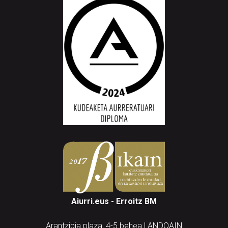
Aiurri.eus - Erroitz BM
Arantzibia plaza, 4-5 behea | ANDOAIN