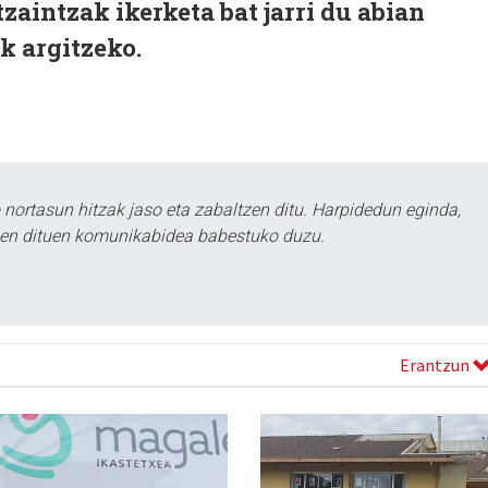
zaintzak ikerketa bat jarri du abian
k argitzeko.
ortasun hitzak jaso eta zabaltzen ditu. Harpidedun eginda,
tzen dituen komunikabidea babestuko duzu.
Erantzun