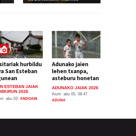
sitariak hurbildu
Adunako jaien
ra San Esteban
lehen txanpa,
gunean
asteburu honetan
N ESTEBAN JAIAK
ADUNAKO JAIAK 2026
IBURUN 2026
Aiurri
abu 05, 08:47
rri
abu 03
ANDOAIN
ADUNA