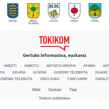
Gertuko informazioa, euskaraz
AMEZTI
ANBOTO
ANTXETA IRRATIA
ATARIA
AZP
TIA
GEURIA
GOIENA
GOIERRI TELEBISTA
GUAIXE
IZMENDI TELEBISTA
ORIO GUKA
TXINTXARRI
ZARAUT
Matx
Gurean
Ttap
Tokikom publizitatea
v16.25.0