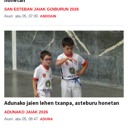
SAN ESTEBAN JAIAK GOIBURUN 2026
Aiurri
abu 05, 07:00
ANDOAIN
Adunako jaien lehen txanpa, asteburu honetan
ADUNAKO JAIAK 2026
Aiurri
abu 05, 08:47
ADUNA