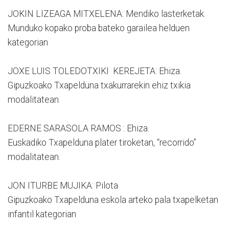
JOKIN LIZEAGA MITXELENA: Mendiko lasterketak.
Munduko kopako proba bateko garailea helduen
kategorian
JOXE LUIS TOLEDOTXIKI KEREJETA: Ehiza.
Gipuzkoako Txapelduna txakurrarekin ehiz txikia
modalitatean
EDERNE SARASOLA RAMOS : Ehiza.
Euskadiko Txapelduna plater tiroketan, “recorrido”
modalitatean.
JON ITURBE MUJIKA: Pilota
Gipuzkoako Txapelduna eskola arteko pala txapelketan
infantil kategorian