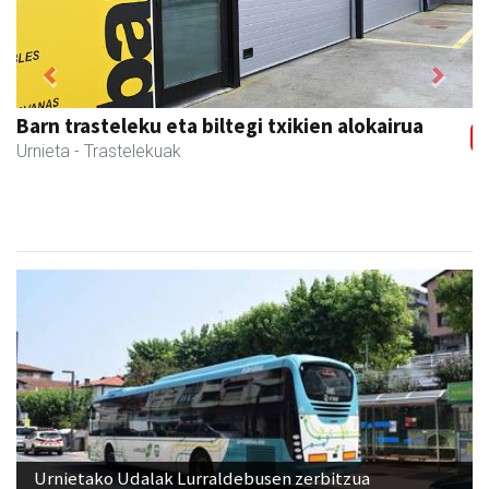
Previous
Next
Barn trasteleku eta biltegi txikien alokairua
Urnieta
- Trastelekuak
Urnietako Udalak Lurraldebusen zerbitzua