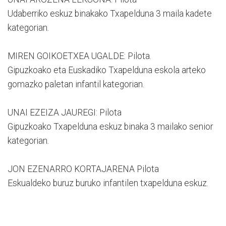
Udaberriko eskuz binakako Txapelduna 3 maila kadete
kategorian.
MIREN GOIKOETXEA UGALDE: Pilota.
Gipuzkoako eta Euskadiko Txapelduna eskola arteko
gomazko paletan infantil kategorian.
UNAI EZEIZA JAUREGI: Pilota
Gipuzkoako Txapelduna eskuz binaka 3 mailako senior
kategorian.
JON EZENARRO KORTAJARENA Pilota
Eskualdeko buruz buruko infantilen txapelduna eskuz.