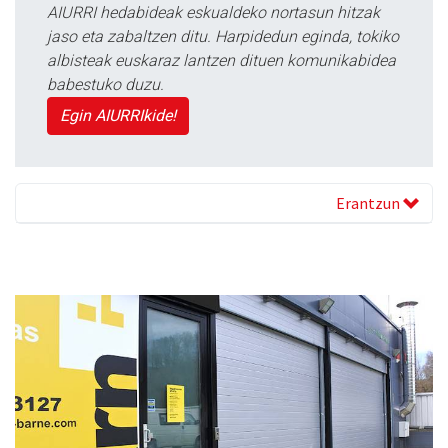
AIURRI hedabideak eskualdeko nortasun hitzak
jaso eta zabaltzen ditu. Harpidedun eginda, tokiko
albisteak euskaraz lantzen dituen komunikabidea
babestuko duzu.
Egin AIURRIkide!
Erantzun