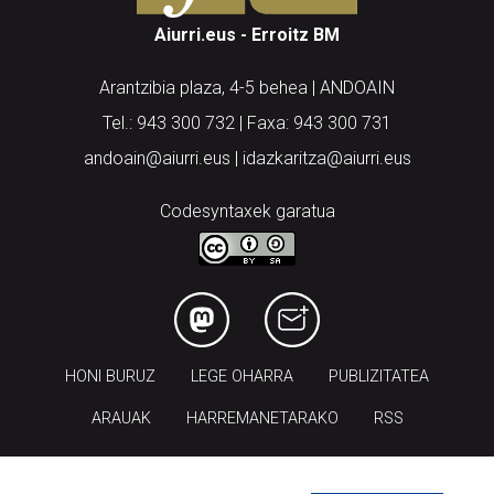
Aiurri.eus - Erroitz BM
Arantzibia plaza, 4-5 behea | ANDOAIN
Tel.: 943 300 732 | Faxa: 943 300 731
andoain@aiurri.eus | idazkaritza@aiurri.eus
Codesyntaxek garatua
HONI BURUZ
LEGE OHARRA
PUBLIZITATEA
ARAUAK
HARREMANETARAKO
RSS