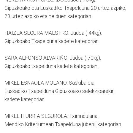
Gipuzkoako eta Euskadiko Txapelduna 20 urtez azpiko,
23 urtez azpiko eta helduen kategorian.
HAIZEA SEGURA MAESTRO: Judoa (-44kg).
Gipuzkoako Txapelduna kadete kategorian.
SARA ALFONSO ALVARIÑO: Judoa (-70kg).
Gipuzkoako txapelduna kadete kategorian.
MIKEL ESNAOLA MOLANO: Saskibaloia.
Euskadiko Txapelduna Gipuzkoako selekzioarekin
kadete kategorian
MIKEL ITURRIA SEGUROLA: Txirrindularia.
Mendiko Kriteriumean Txapelduna jubenil kategorian.