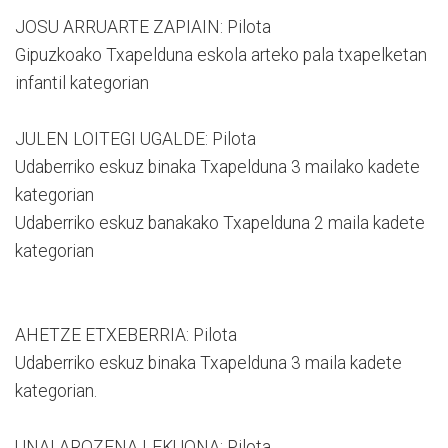
JOSU ARRUARTE ZAPIAIN: Pilota
Gipuzkoako Txapelduna eskola arteko pala txapelketan
infantil kategorian
JULEN LOITEGI UGALDE: Pilota
Udaberriko eskuz binaka Txapelduna 3 mailako kadete
kategorian
Udaberriko eskuz banakako Txapelduna 2 maila kadete
kategorian
AHETZE ETXEBERRIA: Pilota
Udaberriko eskuz binaka Txapelduna 3 maila kadete
kategorian.
UNAI AROZENA LEKUONA: Pilota