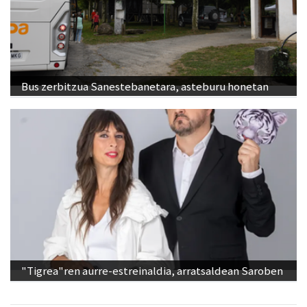
Bus zerbitzua Sanestebanetara, asteburu honetan
"Tigrea"ren aurre-estreinaldia, arratsaldean Saroben