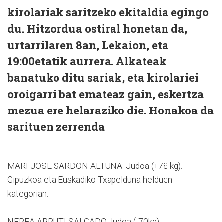
kirolariak saritzeko ekitaldia egingo
du. Hitzordua ostiral honetan da,
urtarrilaren 8an, Lekaion, eta
19:00etatik aurrera. Alkateak
banatuko ditu sariak, eta kirolariei
oroigarri bat emateaz gain, eskertza
mezua ere helaraziko die. Honakoa da
sarituen zerrenda
MARI JOSE SARDON ALTUNA: Judoa (+78 kg).
Gipuzkoa eta Euskadiko Txapelduna helduen
kategorian.
NEREA ARRUTI SALGADO:Judoa (-70kg).