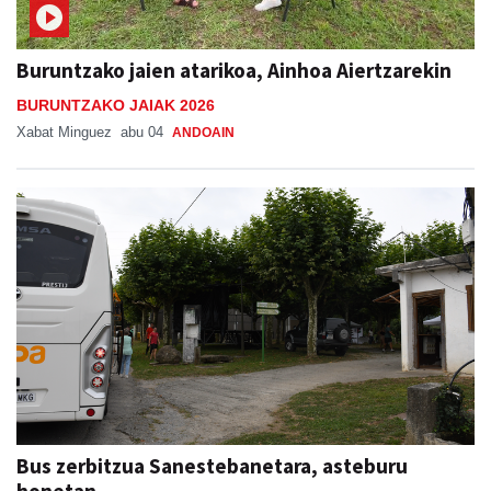
Buruntzako jaien atarikoa, Ainhoa Aiertzarekin
BURUNTZAKO JAIAK 2026
Xabat Minguez
abu 04
ANDOAIN
Bus zerbitzua Sanestebanetara, asteburu
honetan