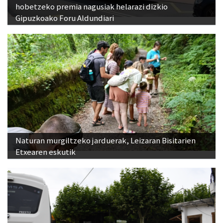
hobetzeko premia nagusiak helarazi dizkio
Gipuzkoako Foru Aldundiari
Naturan murgiltzeko jarduerak, Leizaran Bisitarien
Etxearen eskutik