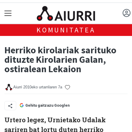
KOMUNITATEA
Herriko kirolariak sarituko
dituzte Kirolarien Galan,
ostiralean Lekaion
Aiurri
2010eko urtarrilaren 7a
Gehitu gaitzazu Googlen
Urtero legez, Urnietako Udalak
sariren bat lortu duten herriko