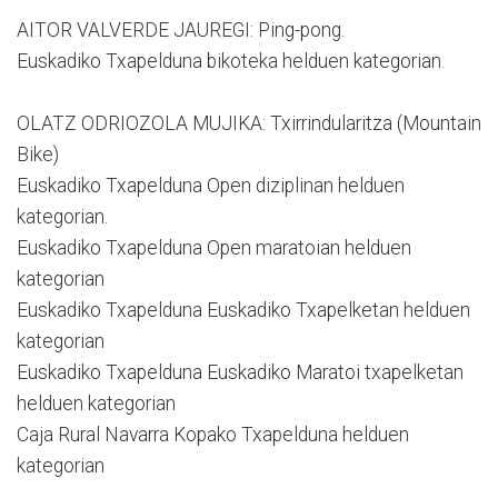
AITOR VALVERDE JAUREGI: Ping-pong.
Euskadiko Txapelduna bikoteka helduen kategorian.
OLATZ ODRIOZOLA MUJIKA: Txirrindularitza (Mountain
Bike)
Euskadiko Txapelduna Open diziplinan helduen
kategorian.
Euskadiko Txapelduna Open maratoian helduen
kategorian
Euskadiko Txapelduna Euskadiko Txapelketan helduen
kategorian
Euskadiko Txapelduna Euskadiko Maratoi txapelketan
helduen kategorian
Caja Rural Navarra Kopako Txapelduna helduen
kategorian