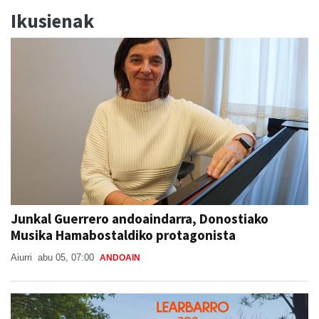
Ikusienak
Junkal Guerrero andoaindarra, Donostiako
Musika Hamabostaldiko protagonista
Aiurri
abu 05, 07:00
ANDOAIN