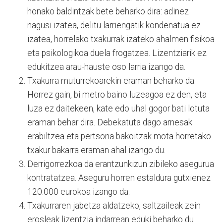
honako baldintzak bete beharko dira: adinez
nagusi izatea, delitu larriengatik kondenatua ez
izatea, horrelako txakurrak izateko ahalmen fisikoa
eta psikologikoa duela frogatzea. Lizentziarik ez
edukitzea arau-hauste oso larria izango da.
Txakurra muturrekoarekin eraman beharko da.
Horrez gain, bi metro baino luzeagoa ez den, eta
luza ez daitekeen, kate edo uhal gogor bati lotuta
eraman behar dira. Debekatuta dago arnesak
erabiltzea eta pertsona bakoitzak mota horretako
txakur bakarra eraman ahal izango du.
Derrigorrezkoa da erantzunkizun zibileko asegurua
kontratatzea. Aseguru horren estaldura gutxienez
120.000 eurokoa izango da.
Txakurraren jabetza aldatzeko, saltzaileak zein
erosleak lizentzia indarrean eduki beharko du.