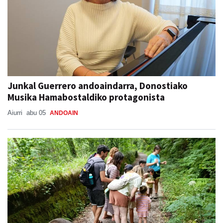
Junkal Guerrero andoaindarra, Donostiako
Musika Hamabostaldiko protagonista
Aiurri
abu 05
ANDOAIN