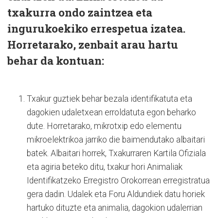
txakurra ondo zaintzea eta
ingurukoekiko errespetua izatea.
Horretarako, zenbait arau hartu
behar da kontuan:
Txakur guztiek behar bezala identifikatuta eta
dagokien udaletxean erroldatuta egon beharko
dute. Horretarako, mikrotxip edo elementu
mikroelektrikoa jarriko die baimendutako albaitari
batek. Albaitari horrek, Txakurraren Kartila Ofiziala
eta agiria beteko ditu, txakur hori Animaliak
Identifikatzeko Erregistro Orokorrean erregistratua
gera dadin. Udalek eta Foru Aldundiek datu horiek
hartuko dituzte eta animalia, dagokion udalerrian