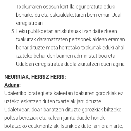
Txakurraren osasun kartilla eguneratuta eduki
beharko du eta eskualdaketaren berri eman Udal-
erregistroan.
Leku publikoetan arriskutsuak izan daitezkeen
txakurrak daramatzaten pertsonek aldean eraman
behar dituzte mota horretako txakurrak eduki ahal
izateko behar den baimen administatiboa eta
Udalean erregistratua duela ziurtatzen duen agiria.
NEURRIAK, HERRIZ HERRI:
Aduna
:
Udalerriko lorategi eta kaleetan txakurren gorozkiak ez
uzteko eskatzen duten txartelak jarri dituzte.
Udaletxean, doan banatzen dituzte gorozkiak biltzeko
poltsa bereziak eta kalean jarrita daude horiek
botatzeko edukinontziak. Isunik ez dute jarri orain arte,