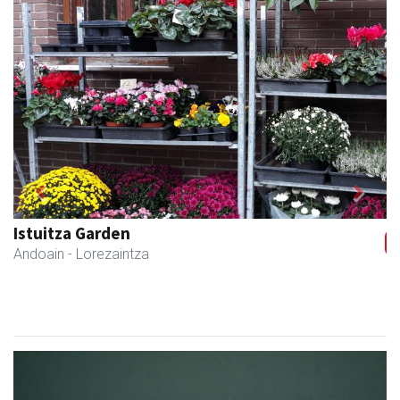
Previous
Next
Istuitza Garden
Andoain
- Lorezaintza