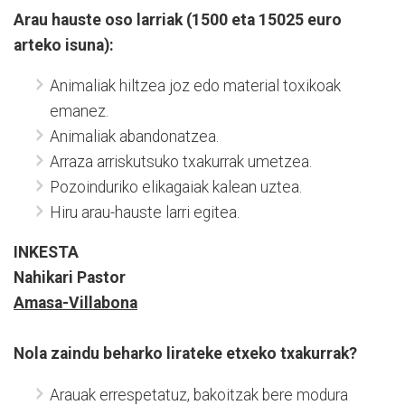
Arau hauste oso larriak (1500 eta 15025 euro
arteko isuna):
Animaliak hiltzea joz edo material toxikoak
emanez.
Animaliak abandonatzea.
Arraza arriskutsuko txakurrak umetzea.
Pozoinduriko elikagaiak kalean uztea.
Hiru arau-hauste larri egitea.
INKESTA
Nahikari Pastor
Amasa-Villabona
Nola zaindu beharko lirateke etxeko txakurrak?
Arauak errespetatuz, bakoitzak bere modura