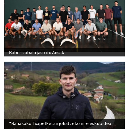
Babes zabala jaso du Ansak
"Banakako Txapelketan jokatzeko nire eskubidea