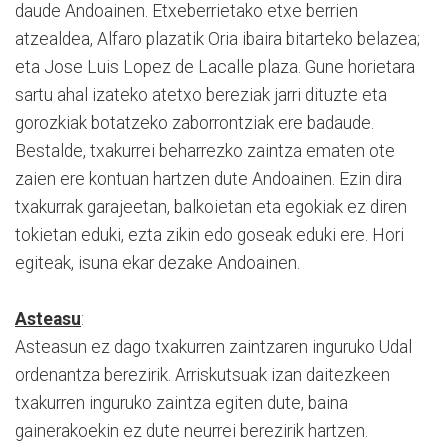
daude Andoainen. Etxeberrietako etxe berrien
atzealdea, Alfaro plazatik Oria ibaira bitarteko belazea;
eta Jose Luis Lopez de Lacalle plaza. Gune horietara
sartu ahal izateko atetxo bereziak jarri dituzte eta
gorozkiak botatzeko zaborrontziak ere badaude.
Bestalde, txakurrei beharrezko zaintza ematen ote
zaien ere kontuan hartzen dute Andoainen. Ezin dira
txakurrak garajeetan, balkoietan eta egokiak ez diren
tokietan eduki, ezta zikin edo goseak eduki ere. Hori
egiteak, isuna ekar dezake Andoainen.
Asteasu
:
Asteasun ez dago txakurren zaintzaren inguruko Udal
ordenantza berezirik. Arriskutsuak izan daitezkeen
txakurren inguruko zaintza egiten dute, baina
gainerakoekin ez dute neurrei berezirik hartzen.