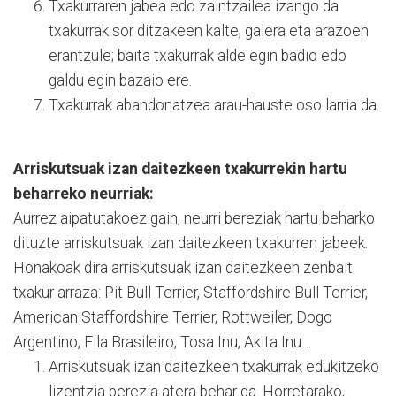
Txakurraren jabea edo zaintzailea izango da
txakurrak sor ditzakeen kalte, galera eta arazoen
erantzule; baita txakurrak alde egin badio edo
galdu egin bazaio ere.
Txakurrak abandonatzea arau-hauste oso larria da.
Arriskutsuak izan daitezkeen txakurrekin hartu
beharreko neurriak:
Aurrez aipatutakoez gain, neurri bereziak hartu beharko
dituzte arriskutsuak izan daitezkeen txakurren jabeek.
Honakoak dira arriskutsuak izan daitezkeen zenbait
txakur arraza: Pit Bull Terrier, Staffordshire Bull Terrier,
American Staffordshire Terrier, Rottweiler, Dogo
Argentino, Fila Brasileiro, Tosa Inu, Akita Inu…
Arriskutsuak izan daitezkeen txakurrak edukitzeko
lizentzia berezia atera behar da. Horretarako,