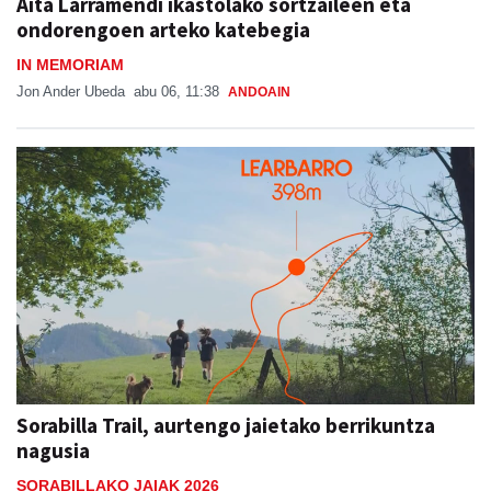
Aita Larramendi ikastolako sortzaileen eta
ondorengoen arteko katebegia
IN MEMORIAM
Jon Ander Ubeda
abu 06, 11:38
ANDOAIN
Sorabilla Trail, aurtengo jaietako berrikuntza
nagusia
SORABILLAKO JAIAK 2026