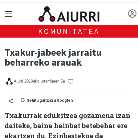
KOMUNITATEA
Txakur-jabeek jarraitu
beharreko arauak
Aiurri
2010eko urtarrilaren 5a
Gehitu gaitzazu Googlen
Txakurrak edukitzea gozamena izan
daiteke, baina hainbat betebehar ere
ekartzen du. Ezinbestekoa da