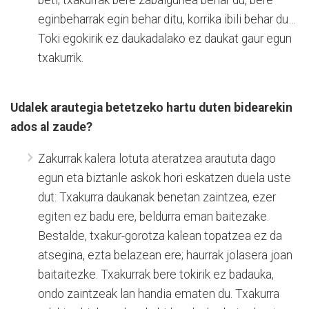
beti; txakurrak bere zabalgunea behar du, bere
eginbeharrak egin behar ditu, korrika ibili behar du…
Toki egokirik ez daukadalako ez daukat gaur egun
txakurrik.
Udalek arautegia betetzeko hartu duten bidearekin
ados al zaude?
Zakurrak kalera lotuta ateratzea araututa dago
egun eta biztanle askok hori eskatzen duela uste
dut: Txakurra daukanak benetan zaintzea, ezer
egiten ez badu ere, beldurra eman baitezake.
Bestalde, txakur-gorotza kalean topatzea ez da
atsegina, ezta belazean ere; haurrak jolasera joan
baitaitezke. Txakurrak bere tokirik ez badauka,
ondo zaintzeak lan handia ematen du. Txakurra