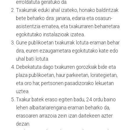
erroldatuta geratuko da.
Txakurrak eduki ahal izateko, honako baldintzak
bete beharko dira: janaria, edaria eta osasun-
asistentzia ematea, eta txakurraren beharretara
egokitutako instalazioak izatea.
Gune publikoetan txakurrak lotuta eraman behar
dira, euren ezaugarrietara egokitutako kate edo
uhal bati lotuta.
Debekatuta dago txakurren gorozkiak bide eta
plaza publikoetan, haur parkeetan, lorategietan,
eta oro har, pertsonen pasadizorako lekuetan
uztea.
Txakur batek eraso egiten badu, 24 ordu baino
lehen albaitariarengana eraman beharko da,
erasoaren arrazoia zein izan daitekeen azter
dezan.