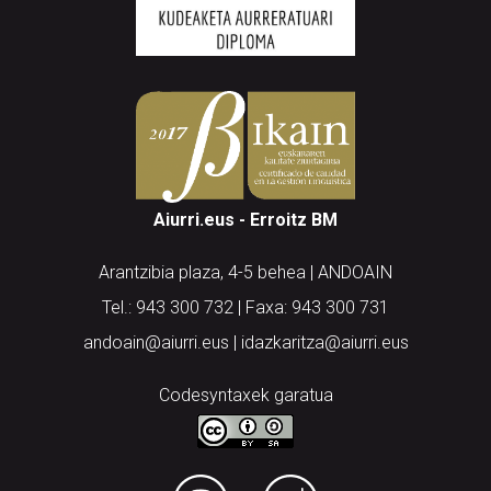
Aiurri.eus - Erroitz BM
Arantzibia plaza, 4-5 behea | ANDOAIN
Tel.: 943 300 732 | Faxa: 943 300 731
andoain@aiurri.eus | idazkaritza@aiurri.eus
Codesyntaxek garatua