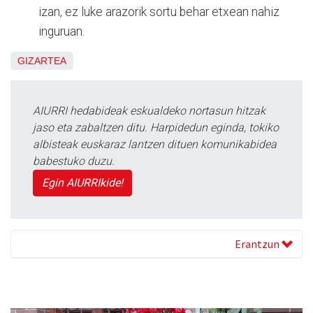
izan, ez luke arazorik sortu behar etxean nahiz
inguruan.
GIZARTEA
AIURRI hedabideak eskualdeko nortasun hitzak
jaso eta zabaltzen ditu. Harpidedun eginda, tokiko
albisteak euskaraz lantzen dituen komunikabidea
babestuko duzu.
Egin AIURRIkide!
Erantzun