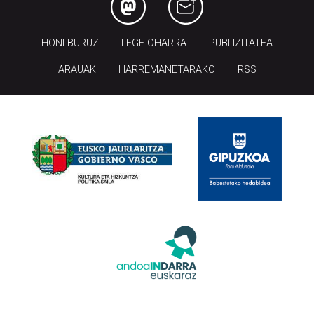
HONI BURUZ
LEGE OHARRA
PUBLIZITATEA
ARAUAK
HARREMANETARAKO
RSS