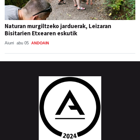
Naturan murgiltzeko jarduerak, Leizaran
Bisitarien Etxearen eskutik
Aiurri
abu 05
ANDOAIN