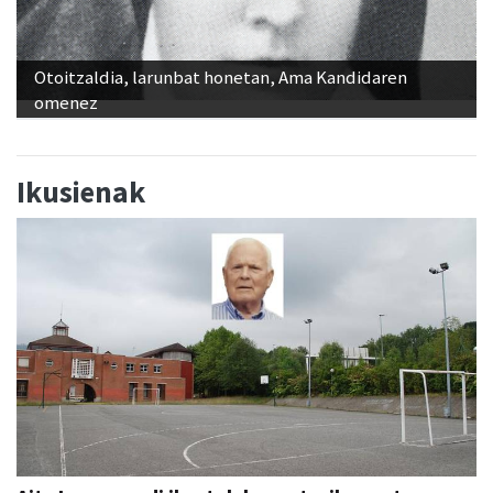
Otoitzaldia, larunbat honetan, Ama Kandidaren
omenez
Ikusienak