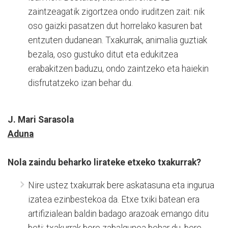
zaintzeagatik zigortzea ondo iruditzen zait: nik
oso gaizki pasatzen dut horrelako kasuren bat
entzuten dudanean. Txakurrak, animalia guztiak
bezala, oso gustuko ditut eta edukitzea
erabakitzen baduzu, ondo zaintzeko eta haiekin
disfrutatzeko izan behar du.
J. Mari Sarasola
Aduna
Nola zaindu beharko lirateke etxeko txakurrak?
Nire ustez txakurrak bere askatasuna eta ingurua
izatea ezinbestekoa da. Etxe txiki batean era
artifizialean baldin badago arazoak emango ditu