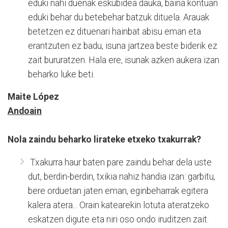
eduki nahi duenak eskubidea dauka, baina kontuan
eduki behar du betebehar batzuk dituela. Arauak
betetzen ez dituenari hainbat abisu eman eta
erantzuten ez badu, isuna jartzea beste biderik ez
zait bururatzen. Hala ere, isunak azken aukera izan
beharko luke beti.
Maite López
Andoain
Nola zaindu beharko lirateke etxeko txakurrak?
Txakurra haur baten pare zaindu behar dela uste
dut, berdin-berdin, txikia nahiz handia izan: garbitu,
bere orduetan jaten eman, eginbeharrak egitera
kalera atera... Orain katearekin lotuta ateratzeko
eskatzen digute eta niri oso ondo iruditzen zait.