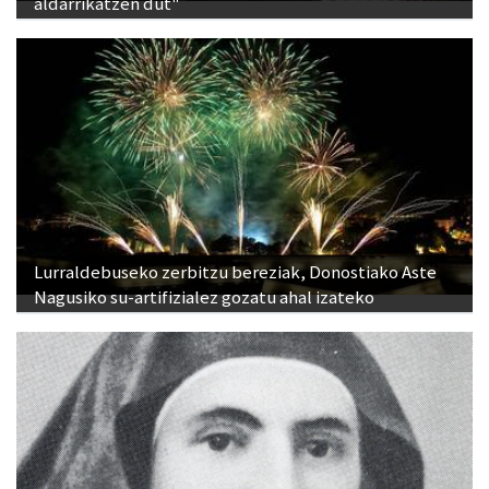
aldarrikatzen dut"
Lurraldebuseko zerbitzu bereziak, Donostiako Aste
Nagusiko su-artifizialez gozatu ahal izateko