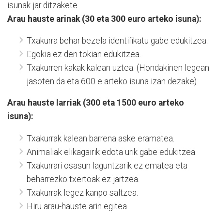
isunak jar ditzakete.
Arau hauste arinak (30 eta 300 euro arteko isuna):
Txakurra behar bezela identifikatu gabe edukitzea.
Egokia ez den tokian edukitzea.
Txakurren kakak kalean uztea. (Hondakinen legean
jasoten da eta 600 e arteko isuna izan dezake)
Arau hauste larriak (300 eta 1500 euro arteko
isuna):
Txakurrak kalean barrena aske eramatea.
Animaliak elikagairik edota urik gabe edukitzea.
Txakurrari osasun laguntzarik ez ematea eta
beharrezko txertoak ez jartzea.
Txakurrak legez kanpo saltzea.
Hiru arau-hauste arin egitea.