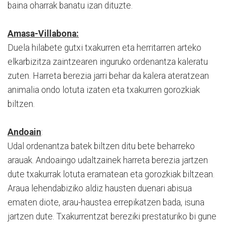
baina oharrak banatu izan dituzte.
Amasa-Villabona:
Duela hilabete gutxi txakurren eta herritarren arteko
elkarbizitza zaintzearen inguruko ordenantza kaleratu
zuten. Harreta berezia jarri behar da kalera ateratzean
animalia ondo lotuta izaten eta txakurren gorozkiak
biltzen.
Andoain
:
Udal ordenantza batek biltzen ditu bete beharreko
arauak. Andoaingo udaltzainek harreta berezia jartzen
dute txakurrak lotuta eramatean eta gorozkiak biltzean.
Araua lehendabiziko aldiz hausten duenari abisua
ematen diote, arau-haustea errepikatzen bada, isuna
jartzen dute. Txakurrentzat bereziki prestaturiko bi gune