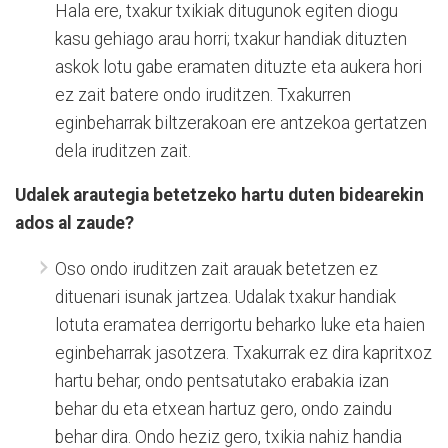
Hala ere, txakur txikiak ditugunok egiten diogu
kasu gehiago arau horri; txakur handiak dituzten
askok lotu gabe eramaten dituzte eta aukera hori
ez zait batere ondo iruditzen. Txakurren
eginbeharrak biltzerakoan ere antzekoa gertatzen
dela iruditzen zait.
Udalek arautegia betetzeko hartu duten bidearekin
ados al zaude?
Oso ondo iruditzen zait arauak betetzen ez
dituenari isunak jartzea. Udalak txakur handiak
lotuta eramatea derrigortu beharko luke eta haien
eginbeharrak jasotzera. Txakurrak ez dira kapritxoz
hartu behar, ondo pentsatutako erabakia izan
behar du eta etxean hartuz gero, ondo zaindu
behar dira. Ondo heziz gero, txikia nahiz handia