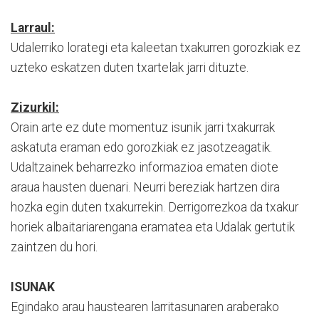
Larraul:
Udalerriko lorategi eta kaleetan txakurren gorozkiak ez
uzteko eskatzen duten txartelak jarri dituzte.
Zizurkil:
Orain arte ez dute momentuz isunik jarri txakurrak
askatuta eraman edo gorozkiak ez jasotzeagatik.
Udaltzainek beharrezko informazioa ematen diote
araua hausten duenari. Neurri bereziak hartzen dira
hozka egin duten txakurrekin. Derrigorrezkoa da txakur
horiek albaitariarengana eramatea eta Udalak gertutik
zaintzen du hori.
ISUNAK
Egindako arau haustearen larritasunaren araberako