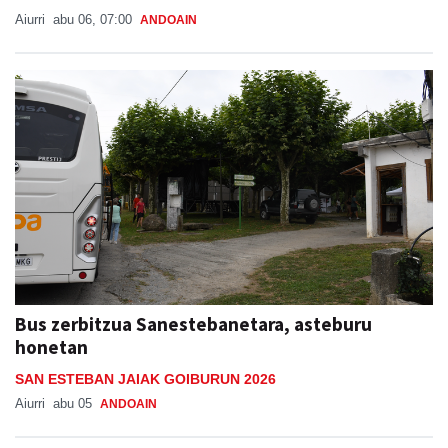
Aiurri
abu 06, 07:00
ANDOAIN
Bus zerbitzua Sanestebanetara, asteburu
honetan
SAN ESTEBAN JAIAK GOIBURUN 2026
Aiurri
abu 05
ANDOAIN