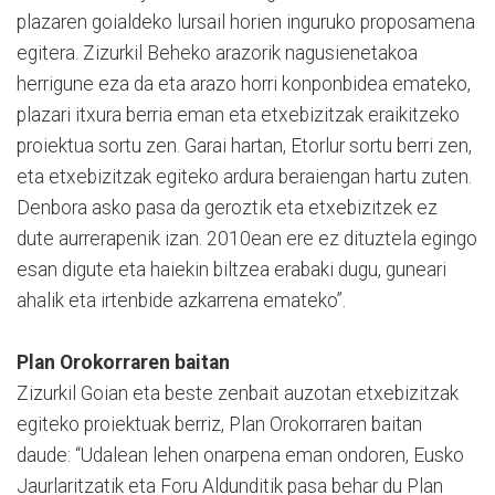
plazaren goialdeko lursail horien inguruko proposamena
egitera. Zizurkil Beheko arazorik nagusienetakoa
herrigune eza da eta arazo horri konponbidea emateko,
plazari itxura berria eman eta etxebizitzak eraikitzeko
proiektua sortu zen. Garai hartan, Etorlur sortu berri zen,
eta etxebizitzak egiteko ardura beraiengan hartu zuten.
Denbora asko pasa da geroztik eta etxebizitzek ez
dute aurrerapenik izan. 2010ean ere ez dituztela egingo
esan digute eta haiekin biltzea erabaki dugu, guneari
ahalik eta irtenbide azkarrena emateko”.
Plan Orokorraren baitan
Zizurkil Goian eta beste zenbait auzotan etxebizitzak
egiteko proiektuak berriz, Plan Orokorraren baitan
daude: “Udalean lehen onarpena eman ondoren, Eusko
Jaurlaritzatik eta Foru Aldunditik pasa behar du Plan