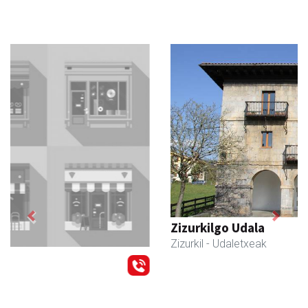
Previous
Next
Zizurkilgo Udala
Zizurkil
- Udaletxeak