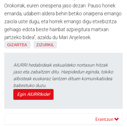
Orokorrak, euren onespena jaso dezan. Pauso horiek
emanda, udaberri aldera behin betiko onarpena emango
zaiola uste dugu, eta horrek emango digu etxebizitza
gehiago edota beste hainbat azpiegitura martxan
jartzeko bidea”, azaldu du Mari Anjelesek.
GIZARTEA
ZIZURKIL
AIURRI hedabideak eskualdeko nortasun hitzak
jaso eta zabaltzen ditu. Harpidedun eginda, tokiko
albisteak euskaraz lantzen dituen komunikabidea
babestuko duzu.
Egin AIURRIkide!
Erantzun