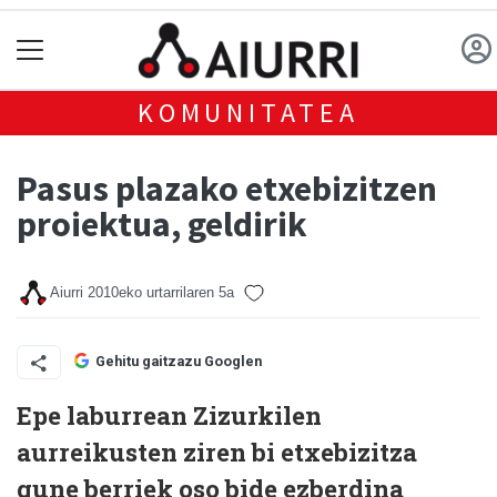
KOMUNITATEA
Pasus plazako etxebizitzen
proiektua, geldirik
Aiurri
2010eko urtarrilaren 5a
Gehitu gaitzazu Googlen
Epe laburrean Zizurkilen
aurreikusten ziren bi etxebizitza
gune berriek oso bide ezberdina