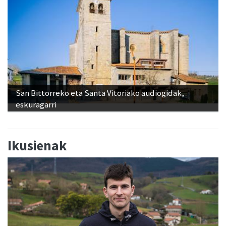
San Bittorreko eta Santa Vitoriako audiogidak,
eskuragarri
Ikusienak