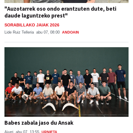
daude laguntzeko prest"
SORABILLAKO JAIAK 2026
Lide Ruiz Telleria
abu 07, 08:00
ANDOAIN
Babes zabala jaso du Ansak
Aiurri
abu 07, 13:55
URNIETA