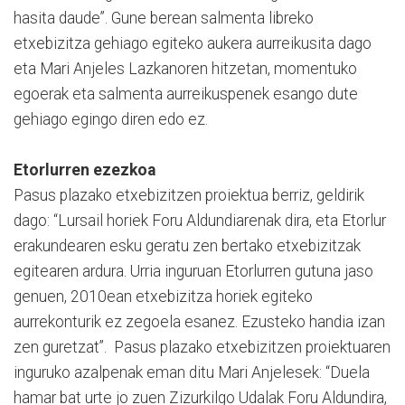
hasita daude”. Gune berean salmenta libreko
etxebizitza gehiago egiteko aukera aurreikusita dago
eta Mari Anjeles Lazkanoren hitzetan, momentuko
egoerak eta salmenta aurreikuspenek esango dute
gehiago egingo diren edo ez.
Etorlurren ezezkoa
Pasus plazako etxebizitzen proiektua berriz, geldirik
dago: “Lursail horiek Foru Aldundiarenak dira, eta Etorlur
erakundearen esku geratu zen bertako etxebizitzak
egitearen ardura. Urria inguruan Etorlurren gutuna jaso
genuen, 2010ean etxebizitza horiek egiteko
aurrekonturik ez zegoela esanez. Ezusteko handia izan
zen guretzat”. Pasus plazako etxebizitzen proiektuaren
inguruko azalpenak eman ditu Mari Anjelesek: “Duela
hamar bat urte jo zuen Zizurkilgo Udalak Foru Aldundira,