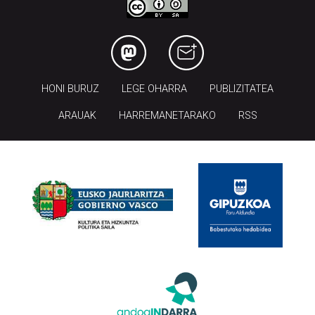
HONI BURUZ
LEGE OHARRA
PUBLIZITATEA
ARAUAK
HARREMANETARAKO
RSS