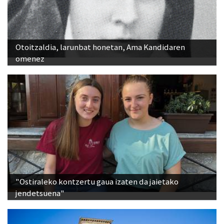
Otoitzaldia, larunbat honetan, Ama Kandidaren
omenez
"Ostiraleko kontzertu gaua izaten da jaietako
jendetsuena"