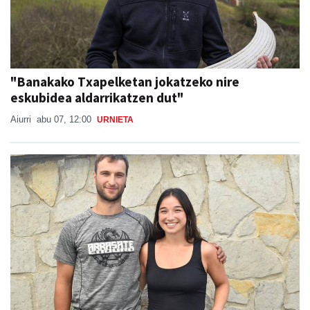
"Banakako Txapelketan jokatzeko nire
eskubidea aldarrikatzen dut"
Aiurri
abu 07, 12:00
URNIETA
"Auzotarrek oso ondo erantzuten dute, beti