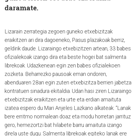
daramate.
Lizarain zerrategia zegoen guneko etxebizitzak
eraikitzen ari dira dagoeneko, Pasus plazakoak berriz,
geldirik daude. Lizaraingo etxebizitzen artean, 33 babes
ofizialekoak izango dira eta beste hogei bat salmenta
librekoak. Udazkenean egin zen babes ofizialekoen
zozketa. Beharrezko pausoak eman ondoren,
abenduaren 28an egin zuten etxebizitza berrien jabetza
kontratuen sinadura ekitaldia. Udan hasi ziren Lizaraingo
etxebizitzak eraikitzen eta urte eta erdian amaituta
izatea espero du Mari Anjeles Lazkano alkateak. “Lanak
bere erritmo normalean doaz eta modu horretan jarrituz
gero, hemezortzi bat hilabete barru amaituta izango
direla uste dugu. Salmenta librekoak egiteko lanak ere