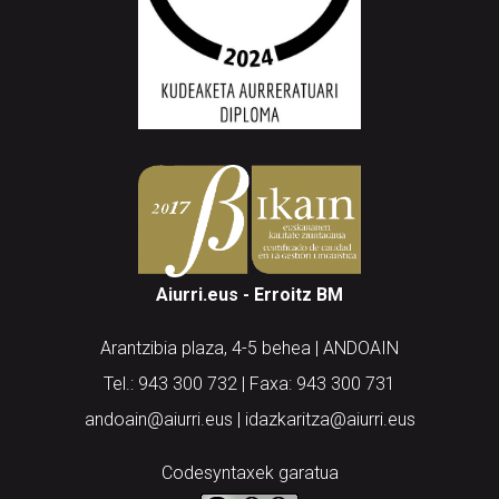
Aiurri.eus - Erroitz BM
Arantzibia plaza, 4-5 behea | ANDOAIN
Tel.: 943 300 732 | Faxa: 943 300 731
andoain@aiurri.eus | idazkaritza@aiurri.eus
Codesyntaxek garatua