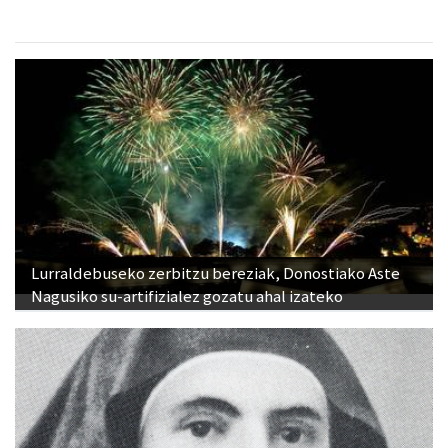
Lurraldebuseko zerbitzu bereziak, Donostiako Aste
Nagusiko su-artifizialez gozatu ahal izateko