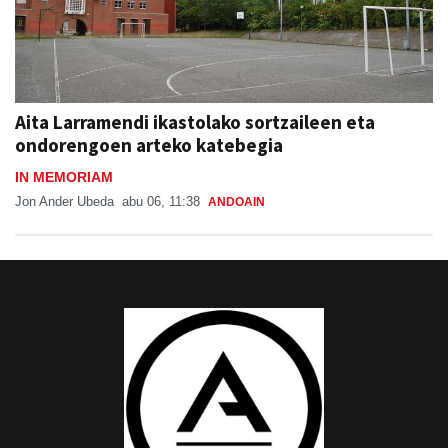
Aita Larramendi ikastolako sortzaileen eta
ondorengoen arteko katebegia
IN MEMORIAM
Jon Ander Ubeda
abu 06, 11:38
ANDOAIN