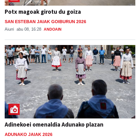
Potx magoak girotu du goiza
SAN ESTEBAN JAIAK GOIBURUN 2026
Aiurri
abu 08, 16:28
ANDOAIN
Adinekoei omenaldia Adunako plazan
ADUNAKO JAIAK 2026