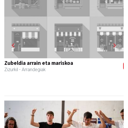
Previous
Next
Joxean harategia
Zizurkil
- Harategiak