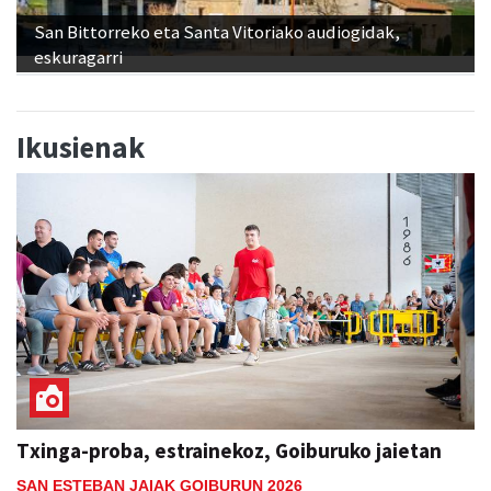
San Bittorreko eta Santa Vitoriako audiogidak,
eskuragarri
Ikusienak
Txinga-proba, estrainekoz, Goiburuko jaietan
SAN ESTEBAN JAIAK GOIBURUN 2026