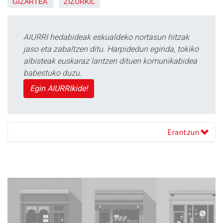
GIZARTEA
ZIZURKIL
AIURRI hedabideak eskualdeko nortasun hitzak
jaso eta zabaltzen ditu. Harpidedun eginda, tokiko
albisteak euskaraz lantzen dituen komunikabidea
babestuko duzu.
Egin AIURRIkide!
Erantzun