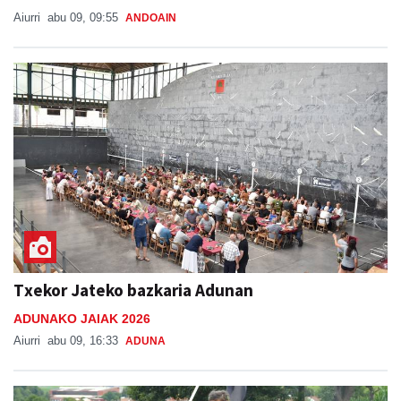
Aiurri
abu 09, 09:55
ANDOAIN
Txekor Jateko bazkaria Adunan
ADUNAKO JAIAK 2026
Aiurri
abu 09, 16:33
ADUNA