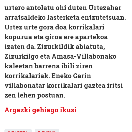
urtero antolatu ohi duten Urtezahar
arratsaldeko lasterketa entzutetsuan.
Urtez urte gora doa korrikalari
kopurua eta giroa ere apartekoa
izaten da. Zizurkildik abiatuta,
Zizurkilgo eta Amasa-Villabonako
kaleetan barrena ibili ziren
korrikalariak. Eneko Garin
villabonatar korrikalari gaztea iritsi
zen lehen postuan.
Argazki gehiago ikusi