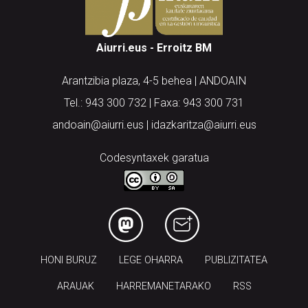
Aiurri.eus - Erroitz BM
Arantzibia plaza, 4-5 behea | ANDOAIN
Tel.: 943 300 732 | Faxa: 943 300 731
andoain@aiurri.eus | idazkaritza@aiurri.eus
Codesyntaxek garatua
HONI BURUZ
LEGE OHARRA
PUBLIZITATEA
ARAUAK
HARREMANETARAKO
RSS