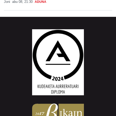
Joni
abu 08, 21:30
ADUNA