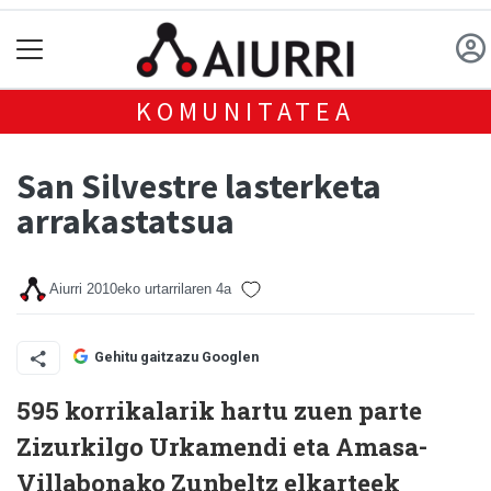
KOMUNITATEA
San Silvestre lasterketa
arrakastatsua
Aiurri
2010eko urtarrilaren 4a
Gehitu gaitzazu Googlen
595 korrikalarik hartu zuen parte
Zizurkilgo Urkamendi eta Amasa-
Villabonako Zunbeltz elkarteek