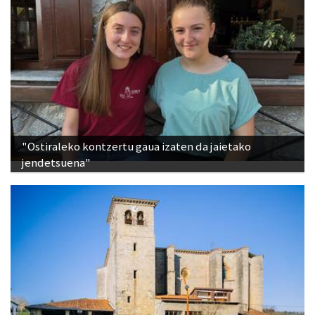
"Ostiraleko kontzertu gaua izaten da jaietako
jendetsuena"