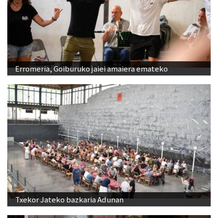
Erromeria, Goiburuko jaiei amaiera emateko
Txekor Jateko bazkaria Adunan