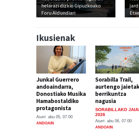
helarazi dizkio Gipuzkoako
jard
Foru Aldundiari
Etx
Ikusienak
Junkal Guerrero
Sorabilla Trail,
andoaindarra,
aurtengo jaieta
Donostiako Musika
berrikuntza
Hamabostaldiko
nagusia
protagonista
SORABILLAKO JAIA
2026
Aiurri
abu 05, 07:00
Aiurri
abu 06, 07:00
ANDOAIN
ANDOAIN