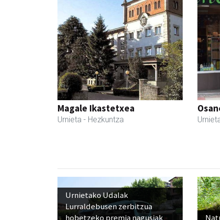
Magale Ikastetxea
Osane
Urnieta
- Hezkuntza
Urniet
Urnietako Udalak
Lurraldebusen zerbitzua
hobetzeko premia nagusiak
Nat