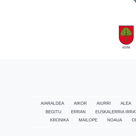
AIARALDEA
AIKOR
AIURRI
ALEA
BEGITU
ERRAN
EUSKALERRIA IRRA
KRONIKA
MAILOPE
NOAUA
O