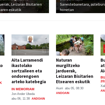
uerak, Leizaran Bisitarien
Sanestebanetara, astebur
earen eskutik
honetan
Aita Larramendi
Naturan
Bu
ko
ikastolako
murgiltzeko
at
sortzaileen eta
jarduerak,
Ai
ondorengoen
Leizaran Bisitarien
BU
arteko katebegia
Etxearen eskutik
20
K
Xa
Aiurri
abu 05, 08:30
IN MEMORIAM
AN
ANDOAIN
Jon Ander Ubeda
abu 06, 11:38
ANDOAIN