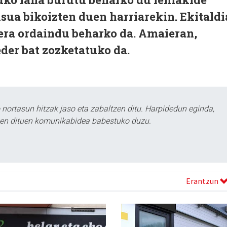
isua bikoizten duen harriarekin. Ekitaldi
rera ordaindu beharko da. Amaieran,
eder bat zozketatuko da.
ortasun hitzak jaso eta zabaltzen ditu. Harpidedun eginda,
tzen dituen komunikabidea babestuko duzu.
Erantzun