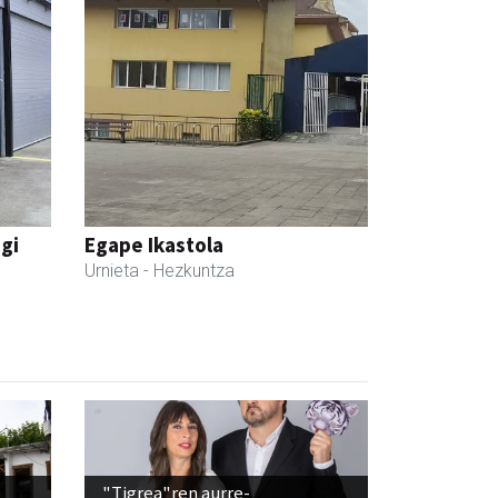
egi
Egape Ikastola
Urnieta
- Hezkuntza
"Tigrea"ren aurre-