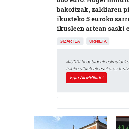
bakoitzak, zaldiaren p
ikusteko 5 euroko sar
ikusleen artean saski 
GIZARTEA
URNIETA
AIURRI hedabideak eskualdeko n
tokiko albisteak euskaraz lan
Egin AIURRIkide!