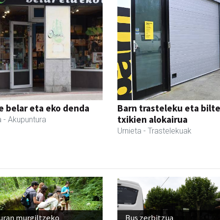
 belar eta eko denda
Barn trasteleku eta bilt
txikien alokairua
a
- Akupuntura
Urnieta
- Trastelekuak
uran murgiltzeko
Bus zerbitzua