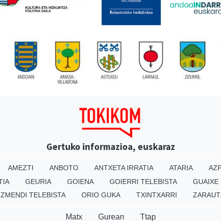
Gertuko informazioa, euskaraz
AMEZTI
ANBOTO
ANTXETA IRRATIA
ATARIA
AZP
TIA
GEURIA
GOIENA
GOIERRI TELEBISTA
GUAIXE
IZMENDI TELEBISTA
ORIO GUKA
TXINTXARRI
ZARAUT
Matx
Gurean
Ttap