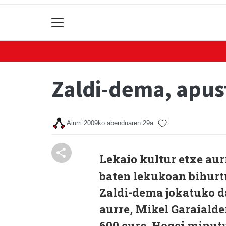
Zaldi-dema, apus
Aiurri
2009ko abenduaren 29a
Lekaio kultur etxe aur
baten lekukoan bihurtu
Zaldi-dema jokatuko da
aurre, Mikel Garaialde
600 euro. Hogei minut