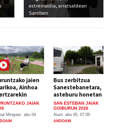
u
estreinaldia, arratsaldean
Saroben
runtzako jaien
Bus zerbitzua
arikoa, Ainhoa
Sanestebanetara,
ertzarekin
asteburu honetan
RUNTZAKO JAIAK
SAN ESTEBAN JAIAK
26
GOIBURUN 2026
bat Minguez
abu 04
Aiurri
abu 05, 07:00
DOAIN
ANDOAIN