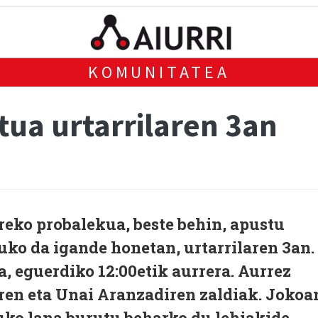
KOMUNITATEA
tua urtarrilaren 3an
reko probalekua, beste behin, apustu
ko da igande honetan, urtarrilaren 3an.
, eguerdiko 12:00etik aurrera. Aurrez
ren eta Unai Aranzadiren zaldiak. Jokoa
uko lana burutu beharko du lehiakide