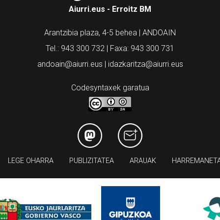
Aiurri.eus - Erroitz BM
Arantzibia plaza, 4-5 behea | ANDOAIN
Tel.: 943 300 732 | Faxa: 943 300 731
andoain@aiurri.eus | idazkaritza@aiurri.eus
Codesyntaxek garatua
LEGE OHARRA
PUBLIZITATEA
ARAUAK
HARREMANET