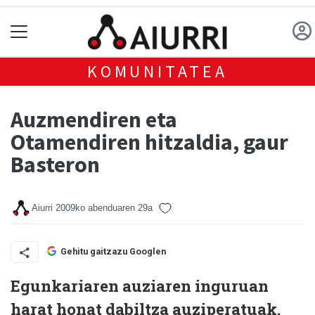
KOMUNITATEA
Auzmendiren eta
Otamendiren hitzaldia, gaur
Basteron
Aiurri
2009ko abenduaren 29a
Gehitu gaitzazu Googlen
Egunkariaren auziaren inguruan
harat honat dabiltza auziperatuak.