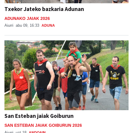
Txekor Jateko bazkaria Adunan
ADUNAKO JAIAK 2026
Aiurri
abu 09, 16:33
ADUNA
San Esteban jaiak Goiburun
SAN ESTEBAN JAIAK GOIBURUN 2026
Aiurri
uzt 18
ANDOAIN