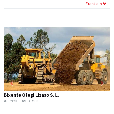
Erantzun
Previous
Next
Skinter ontziratzeak
Asteasu
- Ontziratzeak