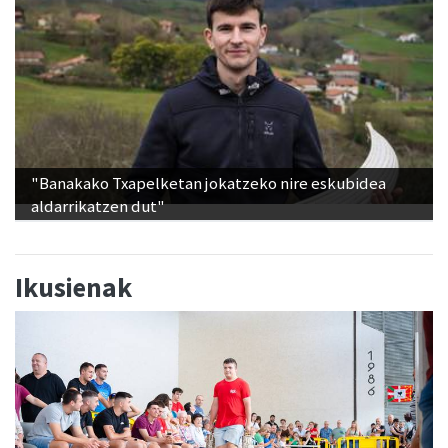
"Banakako Txapelketan jokatzeko nire eskubidea
aldarrikatzen dut"
Ikusienak