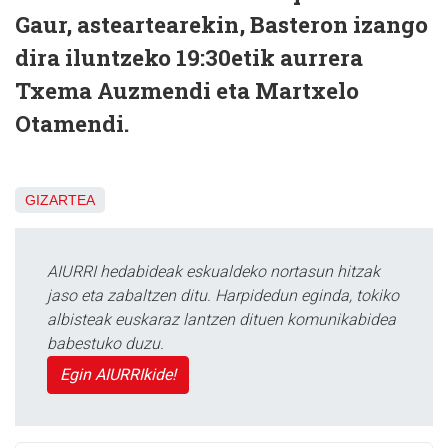
Gaur, asteartearekin, Basteron izango
dira iluntzeko 19:30etik aurrera
Txema Auzmendi eta Martxelo
Otamendi.
GIZARTEA
AIURRI hedabideak eskualdeko nortasun hitzak
jaso eta zabaltzen ditu. Harpidedun eginda, tokiko
albisteak euskaraz lantzen dituen komunikabidea
babestuko duzu.
Egin AIURRIkide!