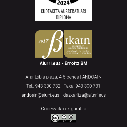
Aiurri.eus - Erroitz BM
Arantzibia plaza, 4-5 behea | ANDOAIN
Tel.: 943 300 732 | Faxa: 943 300 731
andoain@aiurri.eus | idazkaritza@aiurri.eus
Codesyntaxek garatua