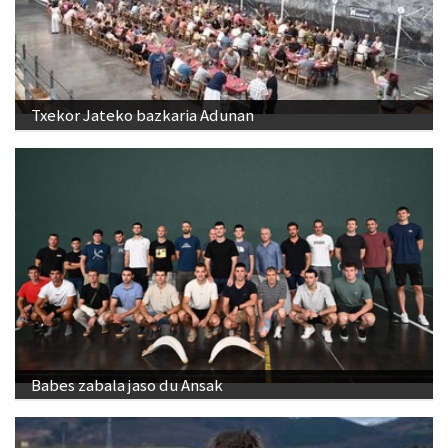
Txekor Jateko bazkaria Adunan
Babes zabala jaso du Ansak