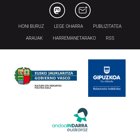
HONI BURUZ
LEGE OHARRA
PUBLIZITATEA
ARAUAK
HARREMANETARAKO
RSS