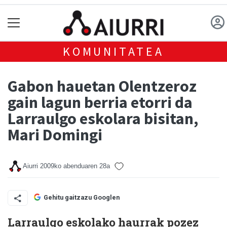
KOMUNITATEA
Gabon hauetan Olentzeroz
gain lagun berria etorri da
Larraulgo eskolara bisitan,
Mari Domingi
Aiurri
2009ko abenduaren 28a
Gehitu gaitzazu Googlen
Larraulgo eskolako haurrak pozez