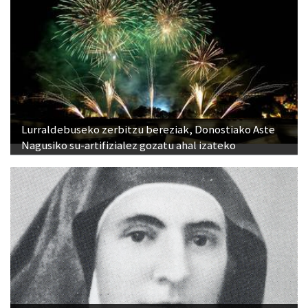
Lurraldebuseko zerbitzu bereziak, Donostiako Aste
Nagusiko su-artifizialez gozatu ahal izateko