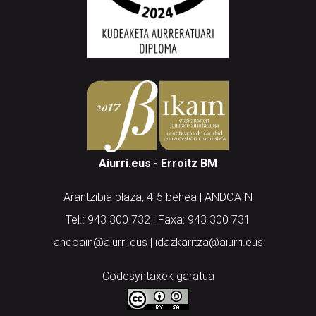
Aiurri.eus - Erroitz BM
Arantzibia plaza, 4-5 behea | ANDOAIN
Tel.: 943 300 732 | Faxa: 943 300 731
andoain@aiurri.eus | idazkaritza@aiurri.eus
Codesyntaxek garatua