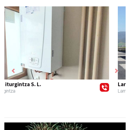
Previous
Next
Larraulgo herri ostatua
Larraul
- Jatetxeak