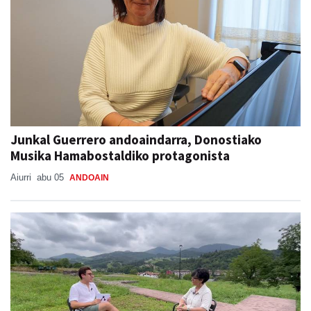
Junkal Guerrero andoaindarra, Donostiako
Musika Hamabostaldiko protagonista
Aiurri
abu 05
ANDOAIN