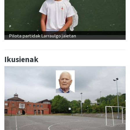
Pilota partidak Larraulgo jaietan
Ikusienak