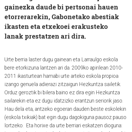
gainezka daude bi pertsonai hauen
etorrerarekin, Gabonetako abestiak
ikasten eta etxekoei erakusteko
lanak prestatzen ari dira.
Urte berria laster dugu gainean eta Larraulgo eskola
bere etorkizuna lantzen ari da. 2009ko apirilean 2010-
2011 ikasturtean hamabi urte arteko eskola propioa
izango genuela adierazi zitzaigun Hezkuntza sailetik.
Orduz geroztik bi bilera baino ez dira egin Hezkuntza
sailarekin eta ez dugu idatzizko erantzun seriorik jaso.
Hau dela eta, antzeko egoeran dauden beste eskolekin
(eskola txikiak) bat egin dugu dagokiguna pausoz pauso
lortzeko. Eta horixe da urte berriari eskatzen dioguna: