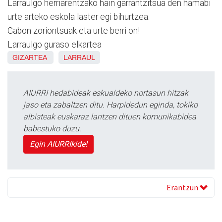
Larraulgo herriarentzako hain garrantzitsua den hamabi
urte arteko eskola laster egi bihurtzea.
Gabon zoriontsuak eta urte berri on!
Larraulgo guraso elkartea
GIZARTEA
LARRAUL
AIURRI hedabideak eskualdeko nortasun hitzak
jaso eta zabaltzen ditu. Harpidedun eginda, tokiko
albisteak euskaraz lantzen dituen komunikabidea
babestuko duzu.
Egin AIURRIkide!
Erantzun