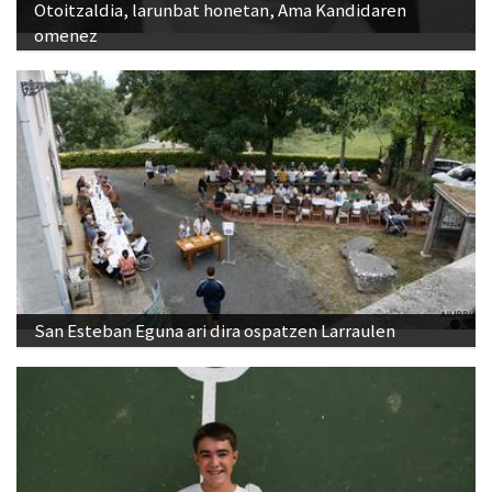
Otoitzaldia, larunbat honetan, Ama Kandidaren
omenez
San Esteban Eguna ari dira ospatzen Larraulen