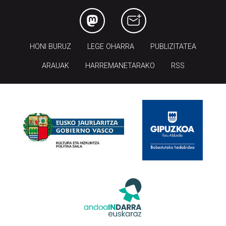
HONI BURUZ
LEGE OHARRA
PUBLIZITATEA
ARAUAK
HARREMANETARAKO
RSS