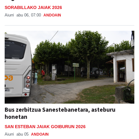
SORABILLAKO JAIAK 2026
Aiurri
abu 06, 07:00
ANDOAIN
Bus zerbitzua Sanestebanetara, asteburu
honetan
SAN ESTEBAN JAIAK GOIBURUN 2026
Aiurri
abu 05
ANDOAIN