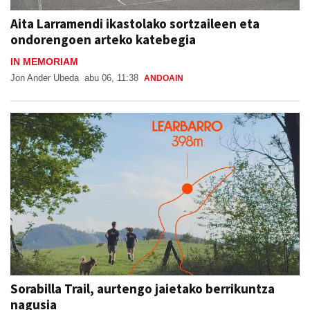
Aita Larramendi ikastolako sortzaileen eta
ondorengoen arteko katebegia
IN MEMORIAM
Jon Ander Ubeda
abu 06, 11:38
ANDOAIN
Sorabilla Trail, aurtengo jaietako berrikuntza
nagusia