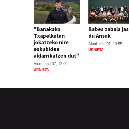
"Banakako
Babes zabala ja
Txapelketan
du Ansak
jokatzeko nire
Aiurri
abu 07, 13:55
eskubidea
URNIETA
aldarrikatzen dut"
Aiurri
abu 07, 12:00
URNIETA