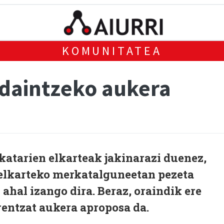
KOMUNITATEA
rdaintzeko aukera
atarien elkarteak jakinarazi duenez,
 elkarteko merkatalguneetan pezeta
 ahal izango dira. Beraz, oraindik ere
rentzat aukera aproposa da.