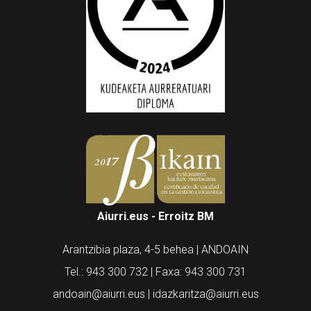
Aiurri.eus - Erroitz BM
Arantzibia plaza, 4-5 behea | ANDOAIN
Tel.: 943 300 732 | Faxa: 943 300 731
andoain@aiurri.eus | idazkaritza@aiurri.eus