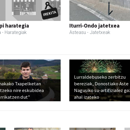
i harategia
Iturri-Ondo jatetxea
a
- Harategiak
Asteasu
- Jatetxeak
Lurraldebuseko zerbitzu
nakako Txapelketan
bereziak, Donostiako Aste
atzeko nire eskubidea
Nagusiko su-artifizialez g
rrikatzen dut"
ahal izateko