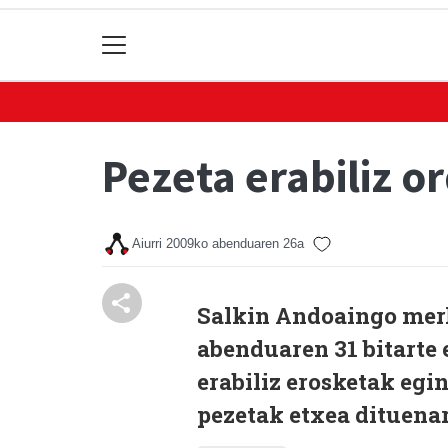
Pezeta erabiliz o
Aiurri
2009ko abenduaren 26a
Salkin Andoaingo merk
abenduaren 31 bitarte
erabiliz erosketak egin
pezetak etxea dituena