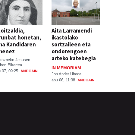
oitzaldia,
Aita Larramendi
runbat honetan,
ikastolako
ma Kandidaren
sortzaileen eta
menez
ondorengoen
arteko katebegia
rrozpeko Jesusen
ben Elkartea
IN MEMORIAM
 07, 09:25
ANDOAIN
Jon Ander Ubeda
abu 06, 11:38
ANDOAIN