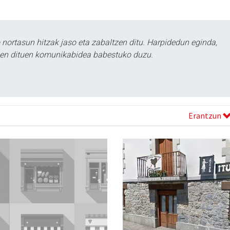
ortasun hitzak jaso eta zabaltzen ditu. Harpidedun eginda,
tzen dituen komunikabidea babestuko duzu.
Erantzun