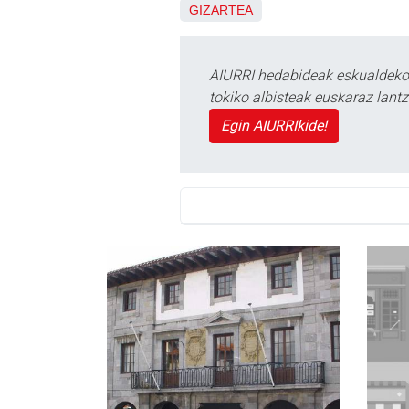
GIZARTEA
AIURRI hedabideak eskualdeko n
tokiko albisteak euskaraz lan
Egin AIURRIkide!