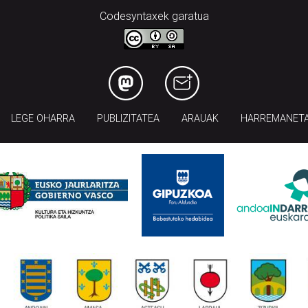
Codesyntaxek garatua
LEGE OHARRA
PUBLIZITATEA
ARAUAK
HARREMANET