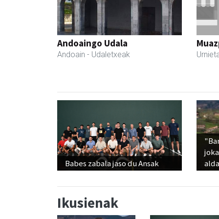
Andoaingo Udala
Muazp
Andoain
- Udaletxeak
Urniet
"Ba
jok
Babes zabala jaso du Ansak
alda
Ikusienak