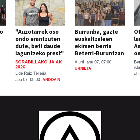
so
"Auzotarrek oso
Burrunba, gazte
Ot
ondo erantzuten
euskaltzaleen
la
dute, beti daude
ekimen berria
A
laguntzeko prest"
Beterri-Buruntzan
o
SORABILLAKO JAIAK
Aiurri
abu 07, 07:00
Be
2026
Ala
URNIETA
Lide Ruiz Telleria
abu
abu 07, 08:00
ANDOAIN