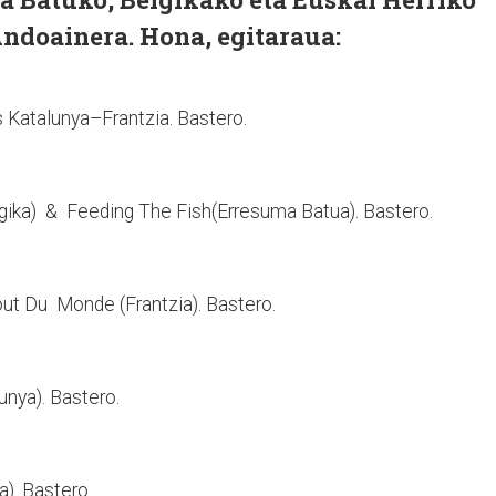
 Andoainera. Hona, egitaraua:
s Katalunya–Frantzia. Bastero.
lgika) & Feeding The Fish(Erresuma Batua). Bastero.
out Du Monde (Frantzia). Bastero.
lunya). Bastero.
a). Bastero.