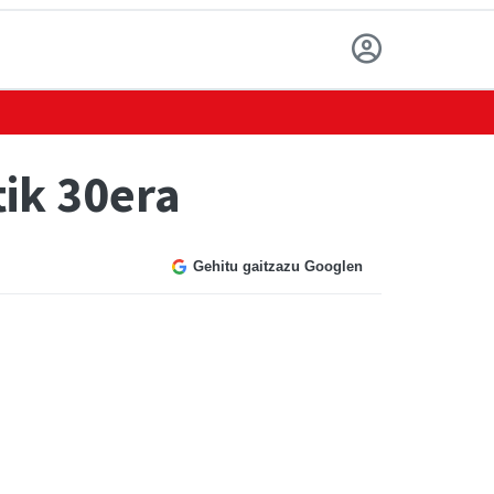
tik 30era
Gehitu gaitzazu Googlen