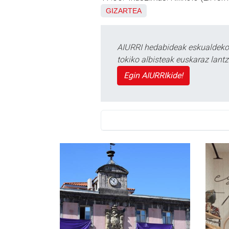
GIZARTEA
AIURRI hedabideak eskualdeko n
tokiko albisteak euskaraz lan
Egin AIURRIkide!