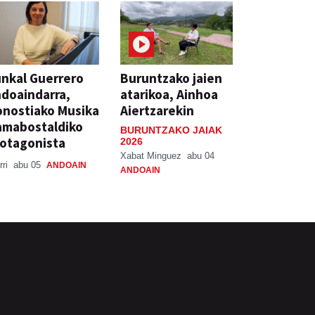
nkal Guerrero
Buruntzako jaien
doaindarra,
atarikoa, Ainhoa
nostiako Musika
Aiertzarekin
amabostaldiko
BURUNTZAKO JAIAK
otagonista
2026
Xabat Minguez
abu 04
rri
abu 05
ANDOAIN
ANDOAIN