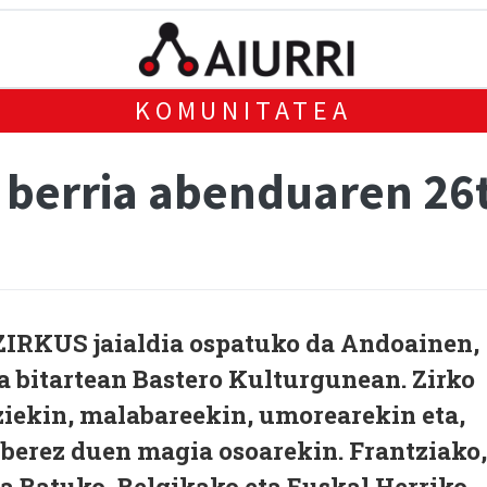
KOMUNITATEA
o berria abenduaren 26
IRKUS jaialdia ospatuko da Andoainen,
a bitartean Bastero Kulturgunean. Zirko
ziekin, malabareekin, umorearekin eta,
 berez duen magia osoarekin. Frantziako,
 Batuko, Belgikako eta Euskal Herriko