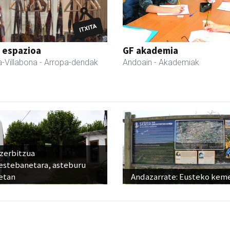
 espazioa
GF akademia
-Villabona
- Arropa-dendak
Andoain
- Akademiak
 zerbitzua
estebanetara, asteburu
etan
Andazarrate: Eusteko kem