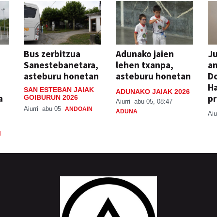
Bus zerbitzua
Adunako jaien
Ju
Sanestebanetara,
lehen txanpa,
an
asteburu honetan
asteburu honetan
Do
H
SAN ESTEBAN JAIAK
ADUNAKO JAIAK 2026
a
pr
GOIBURUN 2026
Aiurri
abu 05, 08:47
Aiurri
abu 05
ANDOAIN
ADUNA
Aiu
N