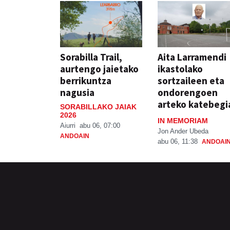
Sorabilla Trail,
Aita Larramendi
aurtengo jaietako
ikastolako
berrikuntza
sortzaileen eta
nagusia
ondorengoen
arteko katebegi
SORABILLAKO JAIAK
2026
IN MEMORIAM
Aiurri
abu 06, 07:00
Jon Ander Ubeda
ANDOAIN
abu 06, 11:38
ANDOAI