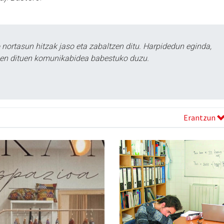
ortasun hitzak jaso eta zabaltzen ditu. Harpidedun eginda,
tzen dituen komunikabidea babestuko duzu.
Erantzun