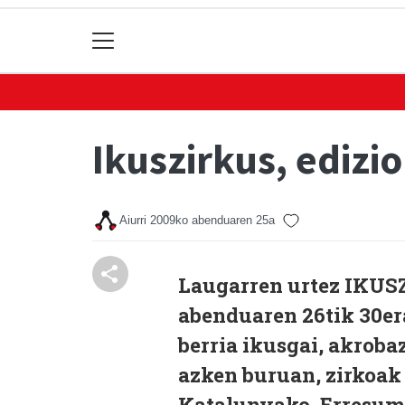
Ikuszirkus, edizi
Aiurri
2009ko abenduaren 25a
Laugarren urtez IKUSZ
abenduaren 26tik 30er
berria ikusgai, akroba
azken buruan, zirkoak
Katalunyako, Erresuma