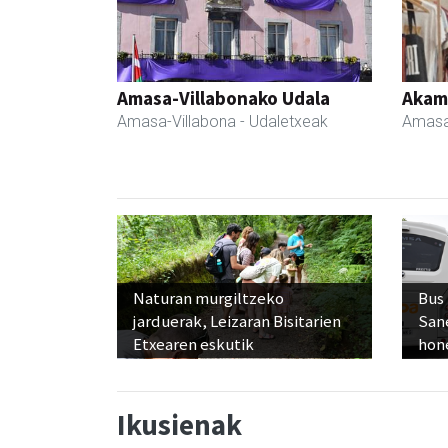
Amasa-Villabonako Udala
Akam
Amasa-Villabona
- Udaletxeak
Amasa
Naturan murgiltzeko
Bus
jarduerak, Leizaran Bisitarien
San
Etxearen eskutik
hon
Ikusienak