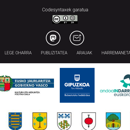
Codesyntaxek garatua
LEGE OHARRA
PUBLIZITATEA
ARAUAK
HARREMANET