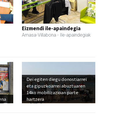
Eizmendi ile-apaindegia
Amasa-Villabona
- Ile-apaindegiak
Dei egiten diegu donostiarrei
eta gipuzkoarrei abuztuaren
14ko mobilizazioan parte
ena
hartzera