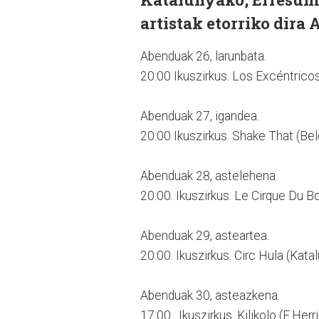
artistak etorriko dira
Abenduak 26, larunbata.
20:00 Ikuszirkus. Los Excéntrico
Abenduak 27, igandea.
20:00 Ikuszirkus. Shake That (Be
Abenduak 28, astelehena.
20:00. Ikuszirkus. Le Cirque Du B
Abenduak 29, asteartea.
20:00. Ikuszirkus. Circ Hula (Kata
Abenduak 30, asteazkena.
17:00. Ikuszirkus. Kilikolo (E.Herri