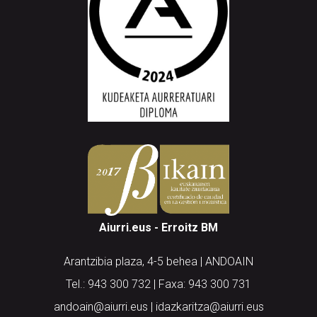
Aiurri.eus - Erroitz BM
Arantzibia plaza, 4-5 behea | ANDOAIN
Tel.: 943 300 732 | Faxa: 943 300 731
andoain@aiurri.eus | idazkaritza@aiurri.eus