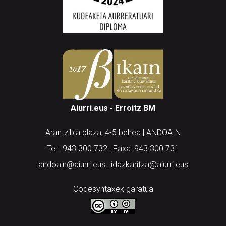
Aiurri.eus - Erroitz BM
Arantzibia plaza, 4-5 behea | ANDOAIN
Tel.: 943 300 732 | Faxa: 943 300 731
andoain@aiurri.eus | idazkaritza@aiurri.eus
Codesyntaxek garatua