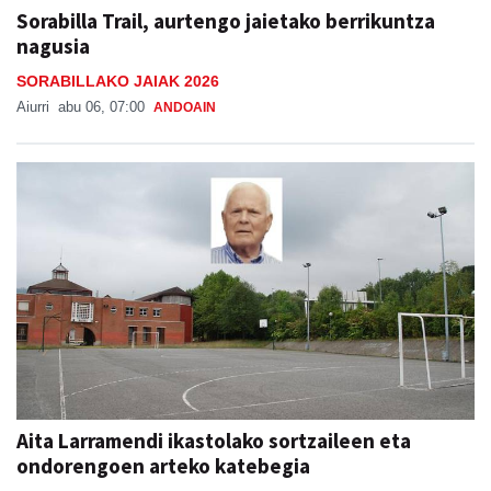
Sorabilla Trail, aurtengo jaietako berrikuntza
nagusia
SORABILLAKO JAIAK 2026
Aiurri
abu 06, 07:00
ANDOAIN
Aita Larramendi ikastolako sortzaileen eta
ondorengoen arteko katebegia