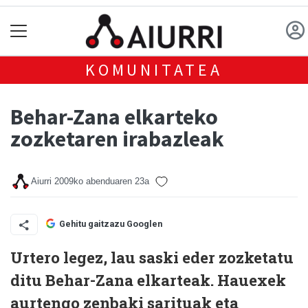
KOMUNITATEA
Behar-Zana elkarteko
zozketaren irabazleak
Aiurri
2009ko abenduaren 23a
Gehitu gaitzazu Googlen
Urtero legez, lau saski eder zozketatu
ditu Behar-Zana elkarteak. Hauexek
aurtengo zenbaki sarituak eta