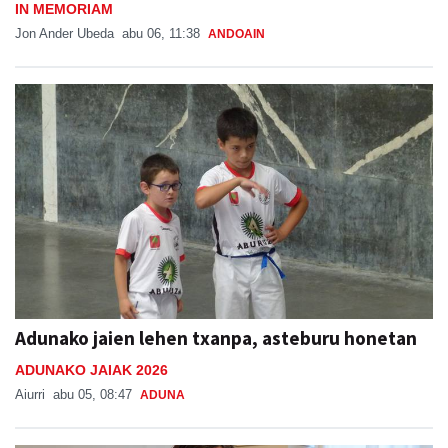
IN MEMORIAM
Jon Ander Ubeda
abu 06, 11:38
ANDOAIN
Adunako jaien lehen txanpa, asteburu honetan
ADUNAKO JAIAK 2026
Aiurri
abu 05, 08:47
ADUNA