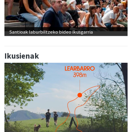
Santioak laburbiltzeko bideo ikusgarria
Ikusienak