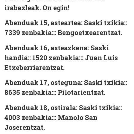
irabazleak. On egin!
Abenduak 15, asteartea: Saski txikia::
7339
zenbakia::: Bengoetxearentzat.
Abenduak 16, asteazkena: Saski
handia::
1520
zenbakia::: Juan Luis
Etxeberriarentzat.
Abenduak 17, osteguna: Saski txikia::
8635
zenbakia::: Pilotarientzat.
Abenduak 18, ostirala: Saski txikia::
4003
zenbakia::: Manolo San
Joserentzat.