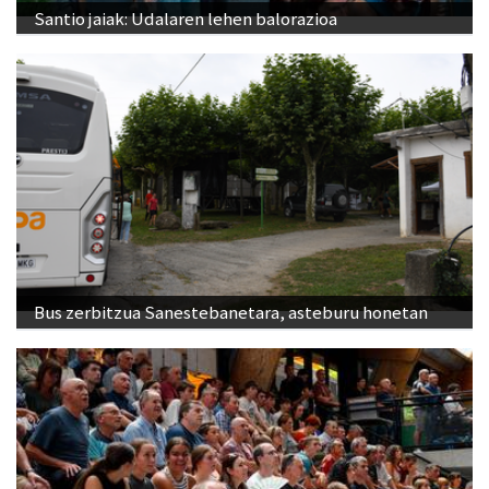
Santio jaiak: Udalaren lehen balorazioa
Bus zerbitzua Sanestebanetara, asteburu honetan