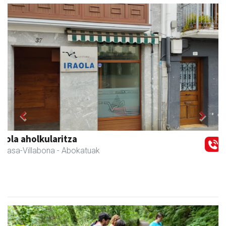
Previous
Next
Amasa-Villabonako Udala
Amasa-Villabona
- Udaletxeak