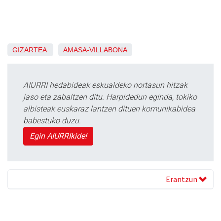
GIZARTEA
AMASA-VILLABONA
AIURRI hedabideak eskualdeko nortasun hitzak
jaso eta zabaltzen ditu. Harpidedun eginda, tokiko
albisteak euskaraz lantzen dituen komunikabidea
babestuko duzu.
Egin AIURRIkide!
Erantzun