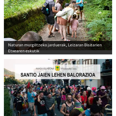
Naturan murgiltzeko jarduerak, Leizaran Bisitarien
Etxearen eskutik