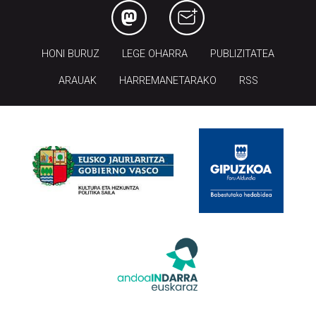
HONI BURUZ
LEGE OHARRA
PUBLIZITATEA
ARAUAK
HARREMANETARAKO
RSS