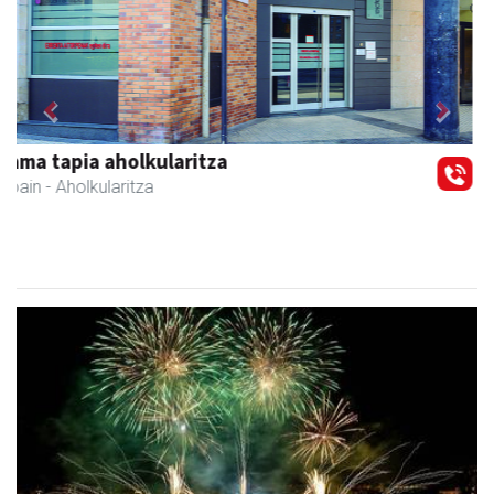
Previous
Next
Azkain motoak
Andoain
- Motor dendak