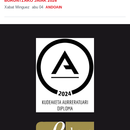
BURUNTZAKO JAIAK 2026
Xabat Minguez
abu 04
ANDOAIN