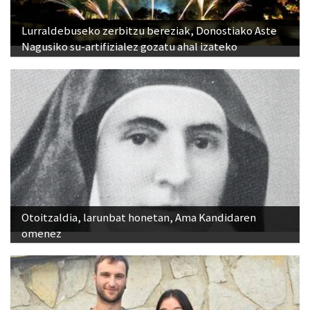
Lurraldebuseko zerbitzu bereziak, Donostiako Aste
Nagusiko su-artifizialez gozatu ahal izateko
Otoitzaldia, larunbat honetan, Ama Kandidaren
omenez