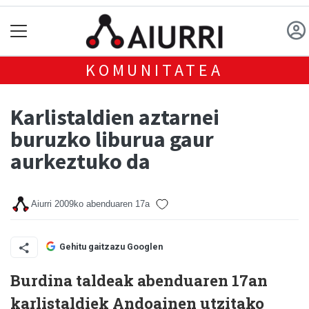
KOMUNITATEA
Karlistaldien aztarnei
buruzko liburua gaur
aurkeztuko da
Aiurri
2009ko abenduaren 17a
Gehitu gaitzazu Googlen
Burdina taldeak abenduaren 17an
karlistaldiek Andoainen utzitako