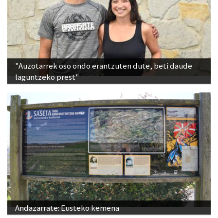
"Auzotarrek oso ondo erantzuten dute, beti daude
laguntzeko prest"
Andazarrate: Eusteko kemena