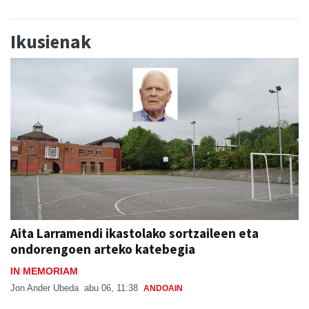
Ikusienak
Aita Larramendi ikastolako sortzaileen eta
ondorengoen arteko katebegia
IN MEMORIAM
Jon Ander Ubeda
abu 06, 11:38
ANDOAIN