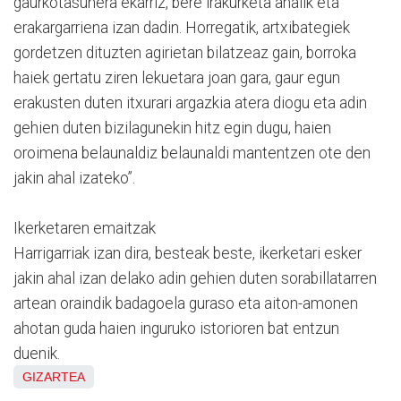
gaurkotasunera ekarriz, bere irakurketa ahalik eta
erakargarriena izan dadin. Horregatik, artxibategiek
gordetzen dituzten agirietan bilatzeaz gain, borroka
haiek gertatu ziren lekuetara joan gara, gaur egun
erakusten duten itxurari argazkia atera diogu eta adin
gehien duten bizilagunekin hitz egin dugu, haien
oroimena belaunaldiz belaunaldi mantentzen ote den
jakin ahal izateko”.
Ikerketaren emaitzak
Harrigarriak izan dira, besteak beste, ikerketari esker
jakin ahal izan delako adin gehien duten sorabillatarren
artean oraindik badagoela guraso eta aiton-amonen
ahotan guda haien inguruko istorioren bat entzun
duenik.
GIZARTEA