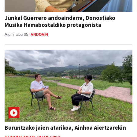
Junkal Guerrero andoaindarra, Donostiako
Musika Hamabostaldiko protagonista
Aiurri
abu 05
ANDOAIN
Buruntzako jaien atarikoa, Ainhoa Aiertzarekin