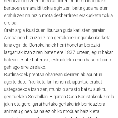
heriotza utzi zuen borrokaldiaren ondoren idatzitako
bertsoen emanaldi txikia egin zen, baita guda haietan
erabili zen munizio mota desberdinen erakusketa txikia
ere bai.
Orain argia ikusi duen liburuan guda karlisten garaian
Andoainen bizi izan ziren gertakarien inguruko ikerketa
lana egin da. Borroka haiek herri honetan bereziki
lazgarriak izan ziren, batez ere 1837. urtean, egun bakar
batean, esate baterako, eskualdeko ehun baserri baino
gehiago erre zirelako.
Burdinakoek prentsa oharrean ideiaren abiapuntua
agertu dute, “ikerketa lan honen abiapuntua erabat
ustegabekoa izan zen, munizio arrasto batzu aurkitu
genituelako Sorabillan. Bigarren Guda Karlistakoak zirela
jakin eta gero, garai hartako gertakariak berridaztera
animatu ginen, baina ez ohiko moduan baizik eta