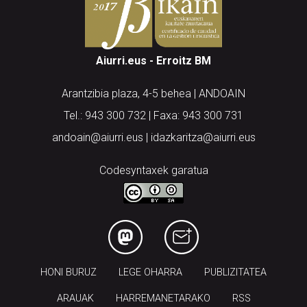
Aiurri.eus - Erroitz BM
Arantzibia plaza, 4-5 behea | ANDOAIN
Tel.: 943 300 732 | Faxa: 943 300 731
andoain@aiurri.eus | idazkaritza@aiurri.eus
Codesyntaxek garatua
HONI BURUZ
LEGE OHARRA
PUBLIZITATEA
ARAUAK
HARREMANETARAKO
RSS