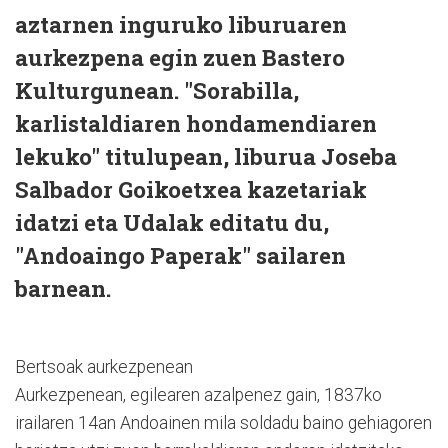
aztarnen inguruko liburuaren
aurkezpena egin zuen Bastero
Kulturgunean. "Sorabilla,
karlistaldiaren hondamendiaren
lekuko" titulupean, liburua Joseba
Salbador Goikoetxea kazetariak
idatzi eta Udalak editatu du,
"Andoaingo Paperak" sailaren
barnean.
Bertsoak aurkezpenean
Aurkezpenean, egilearen azalpenez gain, 1837ko
irailaren 14an Andoainen mila soldadu baino gehiagoren