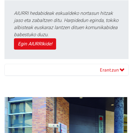
AIURRI hedabideak eskualdeko nortasun hitzak
jaso eta zabaltzen ditu. Harpidedun eginda, tokiko
albisteak euskaraz lantzen dituen komunikabidea
babestuko duzu.
Egin AIURRIkide!
Erantzun