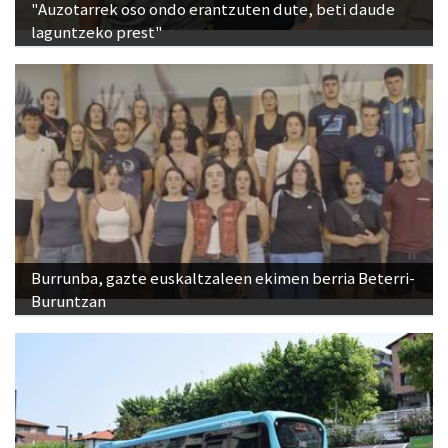
"Auzotarrek oso ondo erantzuten dute, beti daude
laguntzeko prest"
Burrunba, gazte euskaltzaleen ekimen berria Beterri-
Buruntzan