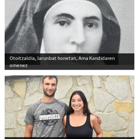
Otoitzaldia, larunbat honetan, Ama Kandidaren
omenez