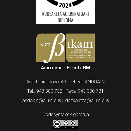
Aiurri.eus - Erroitz BM
Arantzibia plaza, 4-5 behea | ANDOAIN
Tel.: 943 300 732 | Faxa: 943 300 731
andoain@aiurri.eus | idazkaritza@aiurri.eus
Codesyntaxek garatua