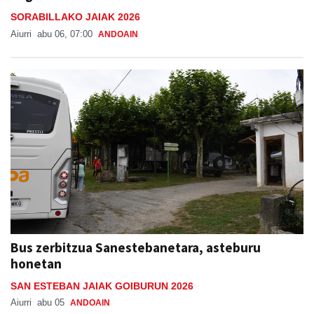
SORABILLAKO JAIAK 2026
Aiurri
abu 06, 07:00
ANDOAIN
Bus zerbitzua Sanestebanetara, asteburu
honetan
SAN ESTEBAN JAIAK GOIBURUN 2026
Aiurri
abu 05
ANDOAIN