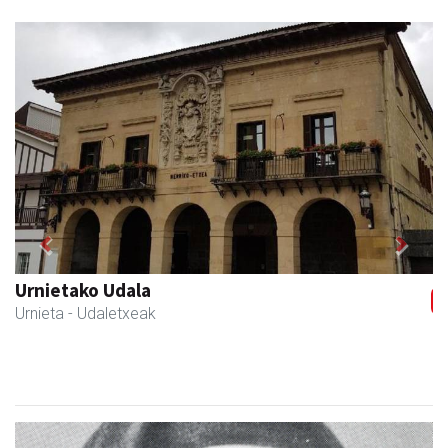
Previous
Next
Urnietako Udala
Urnieta
- Udaletxeak