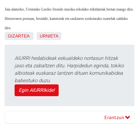
Jaia alaitzeko, Urnietako Lurdes Iriondo musika eskolako trikitilariak bertan izango dira.
Iñistorraren postuan, bestalde, kamisetak eta saskiaren zozketarako txartelak salduko
dira.
GIZARTEA
URNIETA
AIURRI hedabideak eskualdeko nortasun hitzak
jaso eta zabaltzen ditu. Harpidedun eginda, tokiko
albisteak euskaraz lantzen dituen komunikabidea
babestuko duzu.
Egin AIURRIkide!
Erantzun