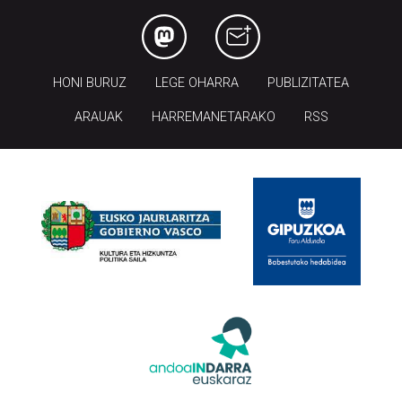
HONI BURUZ
LEGE OHARRA
PUBLIZITATEA
ARAUAK
HARREMANETARAKO
RSS