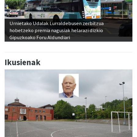
Urnietako Udalak Lurraldebusen zerbitzua
hobetzeko premia nagusiak helarazi dizkio
Gipuzkoako Foru Aldundiari
Ikusienak