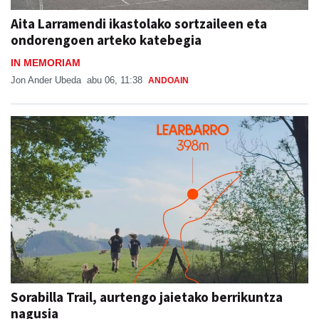
Aita Larramendi ikastolako sortzaileen eta
ondorengoen arteko katebegia
IN MEMORIAM
Jon Ander Ubeda
abu 06, 11:38
ANDOAIN
Sorabilla Trail, aurtengo jaietako berrikuntza
nagusia