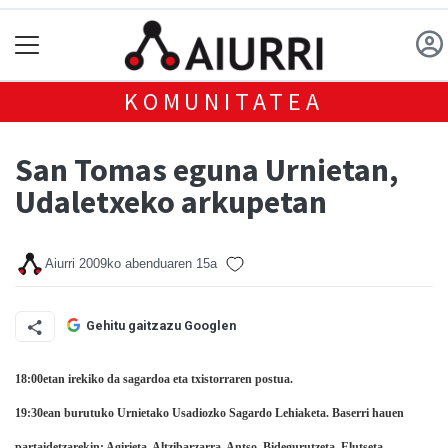
KOMUNITATEA
San Tomas eguna Urnietan,
Udaletxeko arkupetan
Aiurri
2009ko abenduaren 15a
Gehitu gaitzazu Googlen
18:00etan irekiko da sagardoa eta txistorraren postua.
19:30ean burutuko Urnietako Usadiozko Sagardo Lehiaketa. Baserri hauen
partaidetzarekin: Agirieta, Altzibarzarra, Antso, Bidegurutzeta, Elutseta,