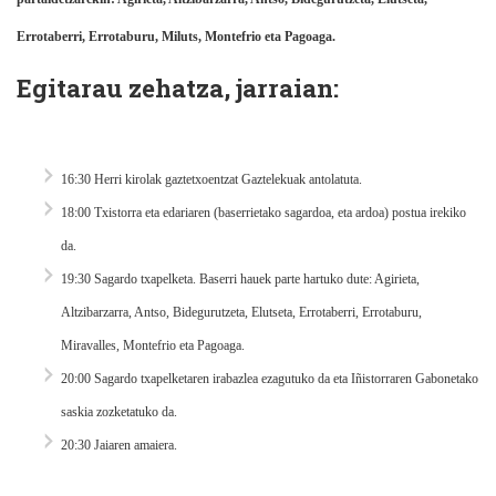
Errotaberri, Errotaburu, Miluts, Montefrio eta Pagoaga.
Egitarau zehatza, jarraian:
16:30 Herri kirolak gaztetxoentzat Gaztelekuak antolatuta.
18:00 Txistorra eta edariaren (baserrietako sagardoa, eta ardoa) postua irekiko
da.
19:30 Sagardo txapelketa. Baserri hauek parte hartuko dute: Agirieta,
Altzibarzarra, Antso, Bidegurutzeta, Elutseta, Errotaberri, Errotaburu,
Miravalles, Montefrio eta Pagoaga.
20:00 Sagardo txapelketaren irabazlea ezagutuko da eta Iñistorraren Gabonetako
saskia zozketatuko da.
20:30 Jaiaren amaiera.