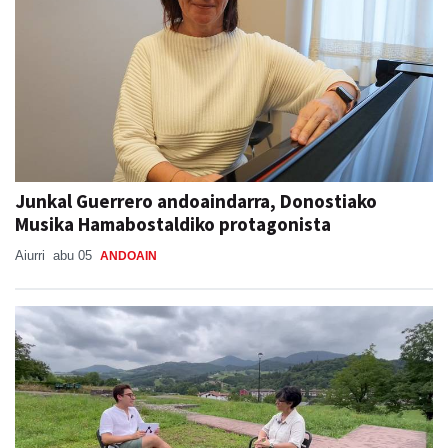
Junkal Guerrero andoaindarra, Donostiako
Musika Hamabostaldiko protagonista
Aiurri
abu 05
ANDOAIN