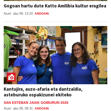
Gogoan hartu dute Katto Amilibia kultur eragilea
Aiurri
abu 08, 13:24
ANDOAIN
Kantujira, auzo-afaria eta dantzaldia,
asteburuko ospakizunei ekiteko
SAN ESTEBAN JAIAK GOIBURUN 2026
Aiurri
abu 08, 09:31
ANDOAIN