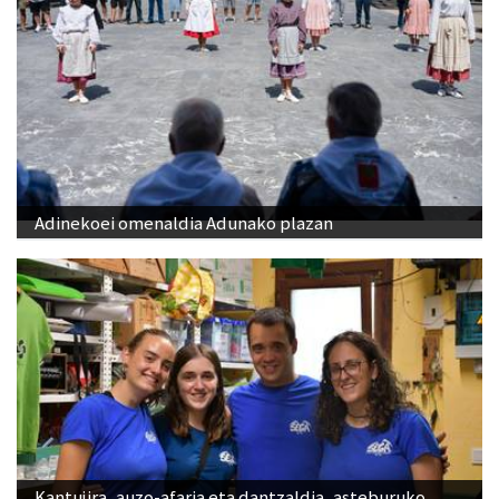
Adinekoei omenaldia Adunako plazan
Kantujira, auzo-afaria eta dantzaldia, asteburuko