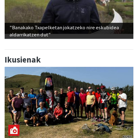
"Banakako Txapelketan jokatzeko nire eskubidea
aldarrikatzen dut"
Ikusienak