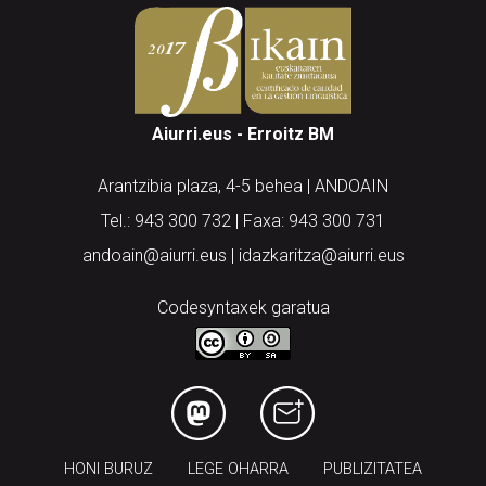
Aiurri.eus - Erroitz BM
Arantzibia plaza, 4-5 behea | ANDOAIN
Tel.: 943 300 732 | Faxa: 943 300 731
andoain@aiurri.eus | idazkaritza@aiurri.eus
Codesyntaxek garatua
HONI BURUZ
LEGE OHARRA
PUBLIZITATEA