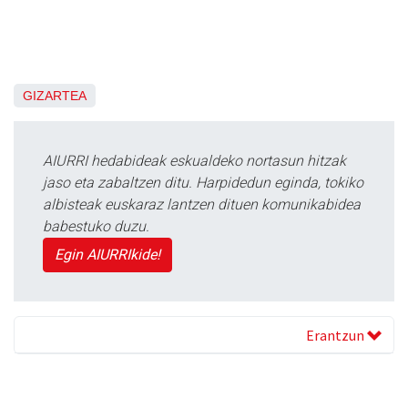
GIZARTEA
AIURRI hedabideak eskualdeko nortasun hitzak
jaso eta zabaltzen ditu. Harpidedun eginda, tokiko
albisteak euskaraz lantzen dituen komunikabidea
babestuko duzu.
Egin AIURRIkide!
Erantzun