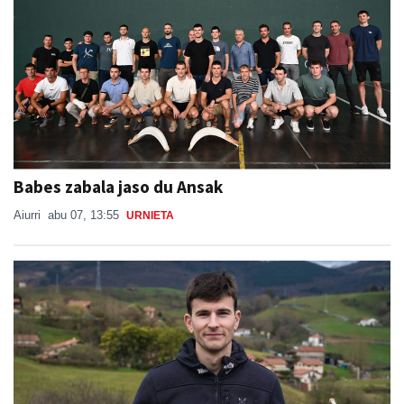
Babes zabala jaso du Ansak
Aiurri
abu 07, 13:55
URNIETA