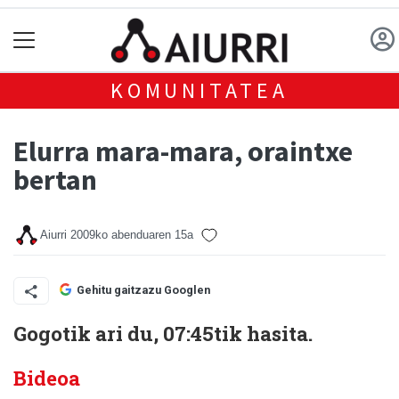
KOMUNITATEA
Elurra mara-mara, oraintxe
bertan
Aiurri
2009ko abenduaren 15a
Gehitu gaitzazu Googlen
Gogotik ari du, 07:45tik hasita.
Bideoa