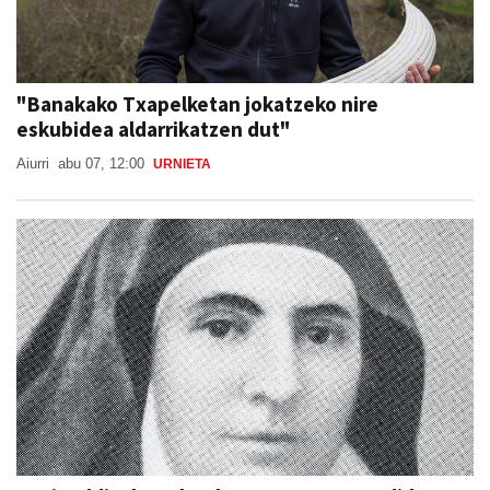
"Banakako Txapelketan jokatzeko nire
eskubidea aldarrikatzen dut"
Aiurri
abu 07, 12:00
URNIETA