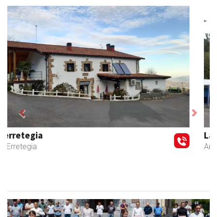
Previous
Next
La Salle Berrozpe Ikastetxea
Andoain
- Hezkuntza