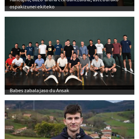
ospakizunei ekiteko
Babes zabala jaso du Ansak