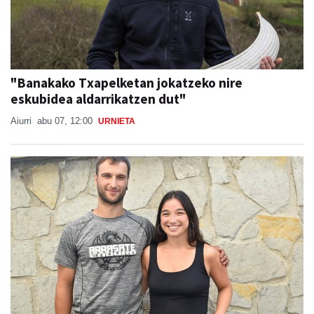
"Banakako Txapelketan jokatzeko nire
eskubidea aldarrikatzen dut"
Aiurri
abu 07, 12:00
URNIETA