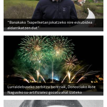
"Banakako Txapelketan jokatzeko nire eskubidea
aldarrikatzen dut"
Lurraldebuseko zerbitzu bereziak, Donostiako Aste
Nagusiko su-artifizialez gozatu ahal izateko