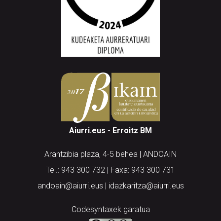
Aiurri.eus - Erroitz BM
Arantzibia plaza, 4-5 behea | ANDOAIN
Tel.: 943 300 732 | Faxa: 943 300 731
andoain@aiurri.eus | idazkaritza@aiurri.eus
Codesyntaxek garatua