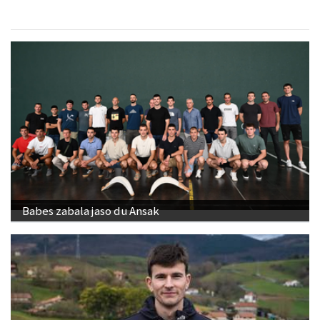
Babes zabala jaso du Ansak