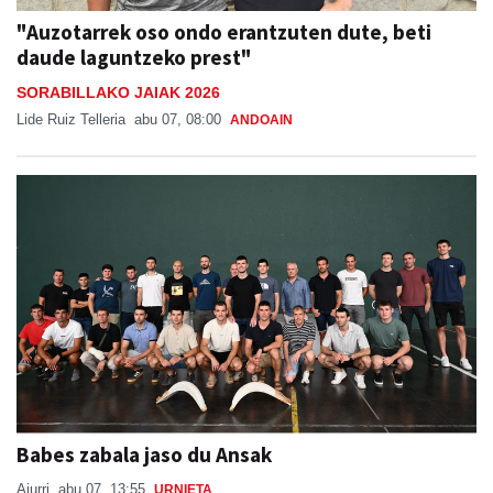
"Auzotarrek oso ondo erantzuten dute, beti
daude laguntzeko prest"
SORABILLAKO JAIAK 2026
Lide Ruiz Telleria
abu 07, 08:00
ANDOAIN
Babes zabala jaso du Ansak
Aiurri
abu 07, 13:55
URNIETA