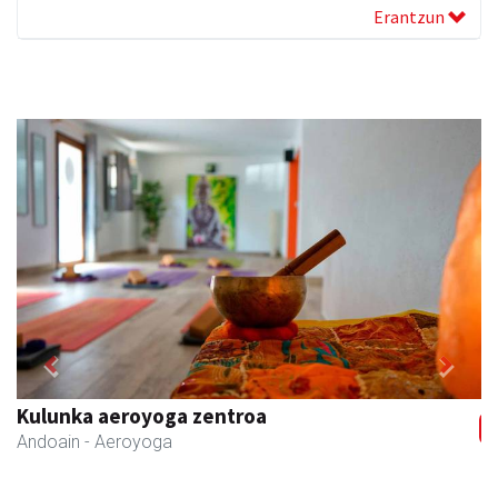
Erantzun
Previous
Next
Kulunka aeroyoga zentroa
Andoain
- Aeroyoga