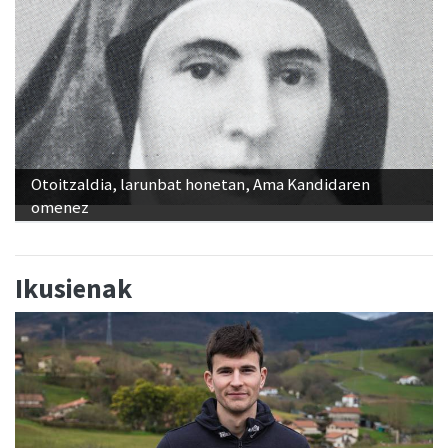
Otoitzaldia, larunbat honetan, Ama Kandidaren
omenez
Ikusienak