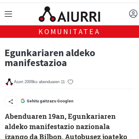
KOMUNITATEA
Egunkariaren aldeko
manifestazioa
Aiurri
2009ko abenduaren 11
Gehitu gaitzazu Googlen
Abenduaren 19an, Egunkariaren
aldeko manifestazio nazionala
izango da Bilbon. Autobusez joateko