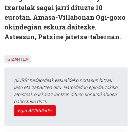
txartelak sagai jarri dituzte 10
eurotan. Amasa-Villabonan Ogi-goxo
okindegian eskura daitezke.
Asteasun, Patxine jatetxe-tabernan.
GIZARTEA
AIURRI hedabideak eskualdeko nortasun hitzak
jaso eta zabaltzen ditu. Harpidedun eginda, tokiko
albisteak euskaraz lantzen dituen komunikabidea
babestuko duzu.
Egin AIURRIkide!