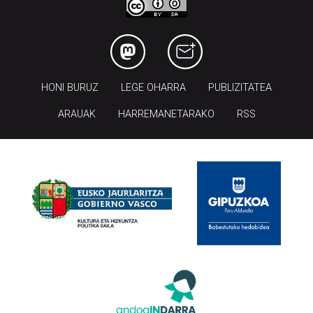
HONI BURUZ
LEGE OHARRA
PUBLIZITATEA
ARAUAK
HARREMANETARAKO
RSS