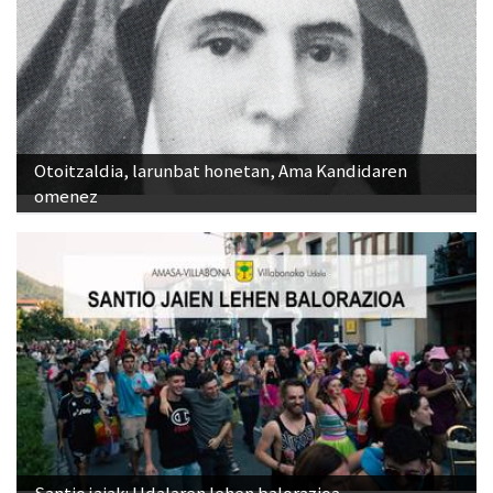
Otoitzaldia, larunbat honetan, Ama Kandidaren
omenez
Santio jaiak: Udalaren lehen balorazioa