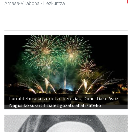
Amasa-Villabona
- Hezkuntza
Lurraldebuseko zerbitzu bereziak, Donostiako Aste
Nagusiko su-artifizialez gozatu ahal izateko