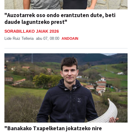
"Auzotarrek oso ondo erantzuten dute, beti
daude laguntzeko prest"
SORABILLAKO JAIAK 2026
Lide Ruiz Telleria
abu 07, 08:00
ANDOAIN
"Banakako Txapelketan jokatzeko nire