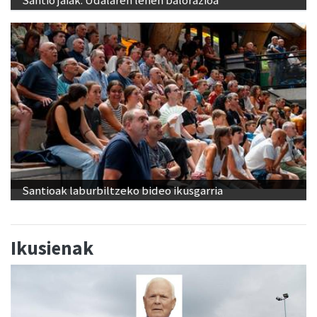
Santioak laburbiltzeko bideo ikusgarria
Ikusienak