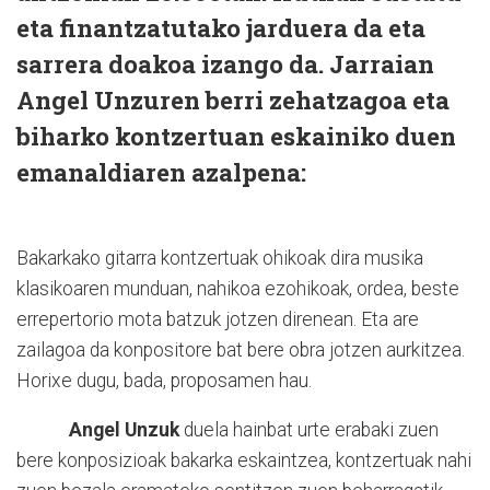
eta finantzatutako jarduera da eta
sarrera doakoa izango da. Jarraian
Angel Unzuren berri zehatzagoa eta
biharko kontzertuan eskainiko duen
emanaldiaren azalpena:
Bakarkako gitarra kontzertuak ohikoak dira musika
klasikoaren munduan, nahikoa ezohikoak, ordea, beste
errepertorio mota batzuk jotzen direnean. Eta are
zailagoa da konpositore bat bere obra jotzen aurkitzea.
Horixe dugu, bada, proposamen hau.
Angel Unzuk
duela hainbat urte erabaki zuen
bere konposizioak bakarka eskaintzea, kontzertuak nahi