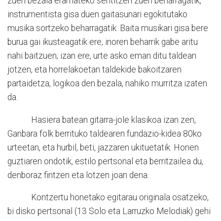
zuen bezala eramateko sentitzen zuen beharragatik,
instrumentista gisa duen gaitasunari egokitutako
musika sortzeko beharragatik. Baita musikari gisa bere
burua gai ikusteagatik ere, inoren beharrik gabe aritu
nahi baitzuen; izan ere, urte asko eman ditu taldean
jotzen, eta horrelakoetan taldekide bakoitzaren
partaidetza, logikoa den bezala, nahiko murritza izaten
da.
Hasiera batean gitarra-jole klasikoa izan zen,
Ganbara folk berrituko taldearen fundazio-kidea 80ko
urteetan, eta hurbil, beti, jazzaren ukituetatik. Honen
guztiaren ondotik, estilo pertsonal eta berritzailea du,
denboraz fintzen eta lotzen joan dena.
Kontzertu honetako egitarau originala osatzeko,
bi disko pertsonal (13 Solo eta Larruzko Melodiak) gehi