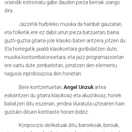
oraindik estreinatu gabe dauden pieza berriak izango
dira.
Jazzetik hurbileko musika da hainbat gauzatan,
eta folketik ere ez dabil urrun pieza batzuetan, baina
guzti-guztia gitarra-jole klasiko baten antzera jotzen du.
Eta horregatik jaialdi klasikoetara gonbidatzen dute,
musika kontserbatorioetara, eta jazz programazioetan
ere sartu dute zenbaitetan, jorratzen den elementu
nagusia inprobisazioa den horietan.
Bere kontzertuetan,
Angel Unzuk
artea
eskaintzen du gitarra klasikoaz eta akustikoaz, horiek
baliatzen ditu eszenan, jendea liluratuta uztearren hain
gustuko dituen kontraste horien bidez.
Konposizio delikatuak ditu, barnekoak, beroak,