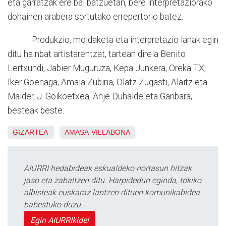
eta garratzak ere bai batzuetan, bere interpretaziorako
dohainen arabera sortutako errepertorio batez.
Produkzio, moldaketa eta interpretazio lanak egin
ditu hainbat artistarentzat, tartean direla Benito
Lertxundi, Jabier Muguruza, Kepa Junkera, Oreka TX,
Iker Goenaga, Amaia Zubiria, Olatz Zugasti, Alaitz eta
Maider, J. Goikoetxea, Anje Duhalde eta Ganbara,
besteak beste.
GIZARTEA
AMASA-VILLABONA
AIURRI hedabideak eskualdeko nortasun hitzak
jaso eta zabaltzen ditu. Harpidedun eginda, tokiko
albisteak euskaraz lantzen dituen komunikabidea
babestuko duzu.
Egin AIURRIkide!