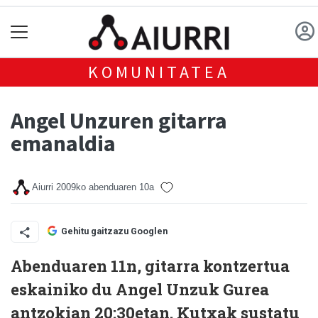
KOMUNITATEA
Angel Unzuren gitarra
emanaldia
Aiurri
2009ko abenduaren 10a
Gehitu gaitzazu Googlen
Abenduaren 11n, gitarra kontzertua
eskainiko du Angel Unzuk Gurea
antzokian 20:30etan. Kutxak sustatu