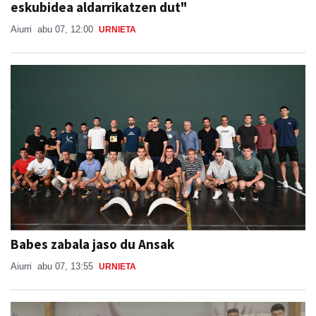
eskubidea aldarrikatzen dut"
Aiurri
abu 07, 12:00
URNIETA
Babes zabala jaso du Ansak
Aiurri
abu 07, 13:55
URNIETA