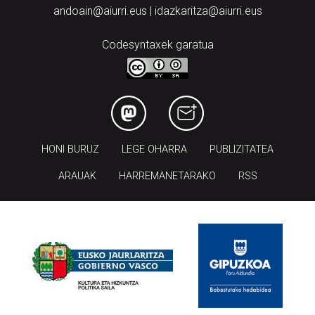
andoain@aiurri.eus | idazkaritza@aiurri.eus
Codesyntaxek garatua
HONI BURUZ
LEGE OHARRA
PUBLIZITATEA
ARAUAK
HARREMANETARAKO
RSS