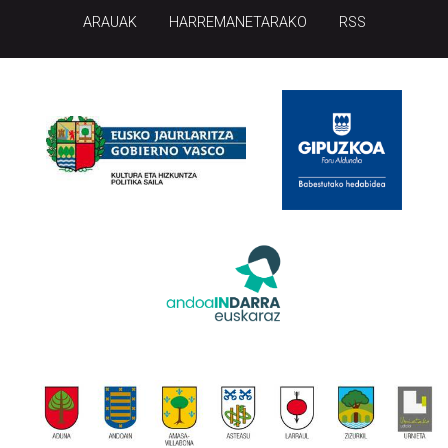
ARAUAK
HARREMANETARAKO
RSS