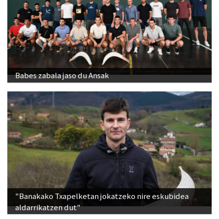
Babes zabala jaso du Ansak
"Banakako Txapelketan jokatzeko nire eskubidea
aldarrikatzen dut"