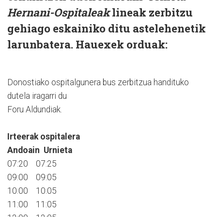
Hernani-Ospitaleak
lineak zerbitzu
gehiago eskainiko ditu astelehenetik
larunbatera. Hauexek orduak:
Donostiako ospitalgunera bus zerbitzua handituko
dutela iragarri du
Foru Aldundiak.
Irteerak ospitalera
Andoain Urnieta
07:20 07:25
09:00 09:05
10:00 10:05
11:00 11:05