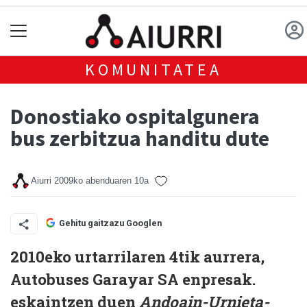
KOMUNITATEA
Donostiako ospitalgunera
bus zerbitzua handitu dute
Aiurri
2009ko abenduaren 10a
Gehitu gaitzazu Googlen
2010eko urtarrilaren 4tik aurrera,
Autobuses Garayar SA enpresak.
eskaintzen duen
Andoain-Urnieta-