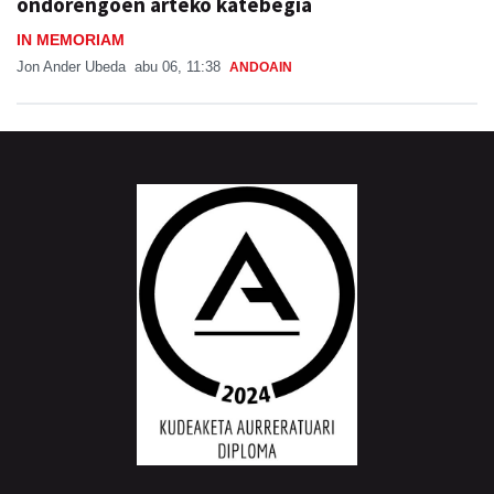
ondorengoen arteko katebegia
IN MEMORIAM
Jon Ander Ubeda
abu 06, 11:38
ANDOAIN