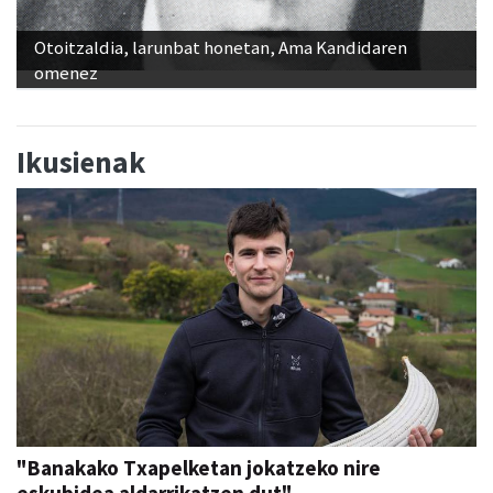
Otoitzaldia, larunbat honetan, Ama Kandidaren
omenez
Ikusienak
"Banakako Txapelketan jokatzeko nire
eskubidea aldarrikatzen dut"