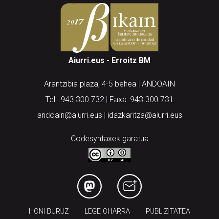
Aiurri.eus - Erroitz BM
Arantzibia plaza, 4-5 behea | ANDOAIN
Tel.: 943 300 732 | Faxa: 943 300 731
andoain@aiurri.eus | idazkaritza@aiurri.eus
Codesyntaxek garatua
HONI BURUZ
LEGE OHARRA
PUBLIZITATEA