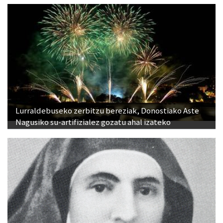
Lurraldebuseko zerbitzu bereziak, Donostiako Aste
Nagusiko su-artifizialez gozatu ahal izateko