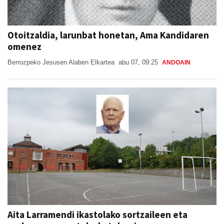
Otoitzaldia, larunbat honetan, Ama Kandidaren
omenez
Berrozpeko Jesusen Alaben Elkartea
abu 07, 09:25
ANDOAIN
Aita Larramendi ikastolako sortzaileen eta