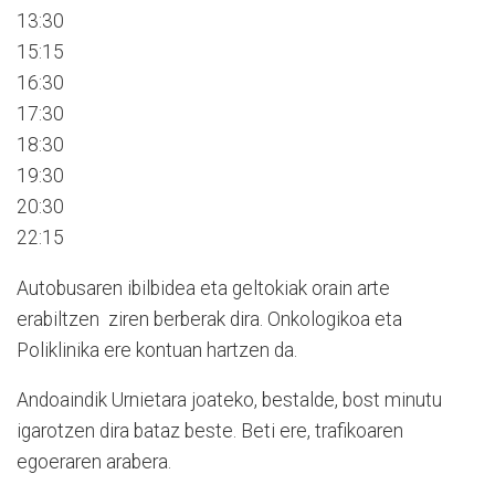
13:30
15:15
16:30
17:30
18:30
19:30
20:30
22:15
Autobusaren ibilbidea eta geltokiak orain arte
erabiltzen ziren berberak dira. Onkologikoa eta
Poliklinika ere kontuan hartzen da.
Andoaindik Urnietara joateko, bestalde, bost minutu
igarotzen dira bataz beste. Beti ere, trafikoaren
egoeraren arabera.