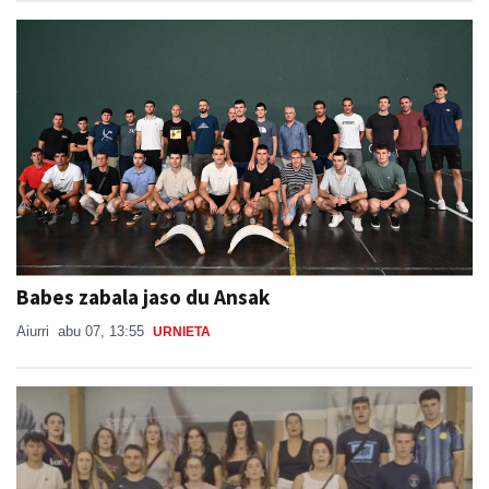
Babes zabala jaso du Ansak
Aiurri
abu 07, 13:55
URNIETA