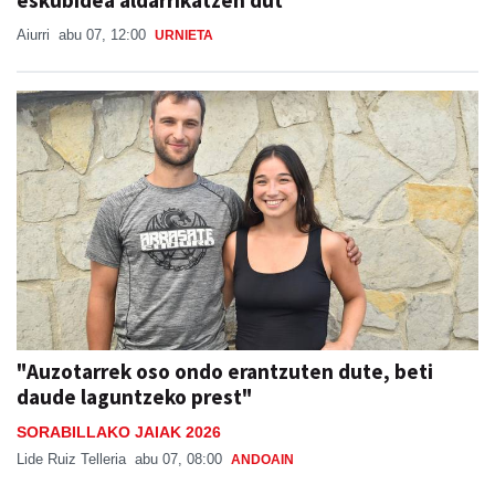
Aiurri
abu 07, 12:00
URNIETA
"Auzotarrek oso ondo erantzuten dute, beti
daude laguntzeko prest"
SORABILLAKO JAIAK 2026
Lide Ruiz Telleria
abu 07, 08:00
ANDOAIN