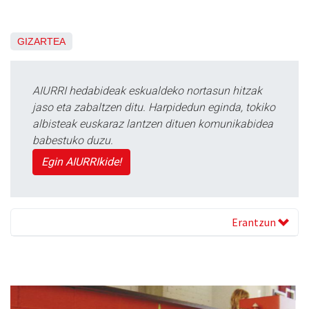
GIZARTEA
AIURRI hedabideak eskualdeko nortasun hitzak
jaso eta zabaltzen ditu. Harpidedun eginda, tokiko
albisteak euskaraz lantzen dituen komunikabidea
babestuko duzu.
Egin AIURRIkide!
Erantzun