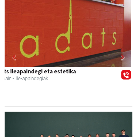
Previous
Next
Adunako Udala
Aduna
- Udaletxeak