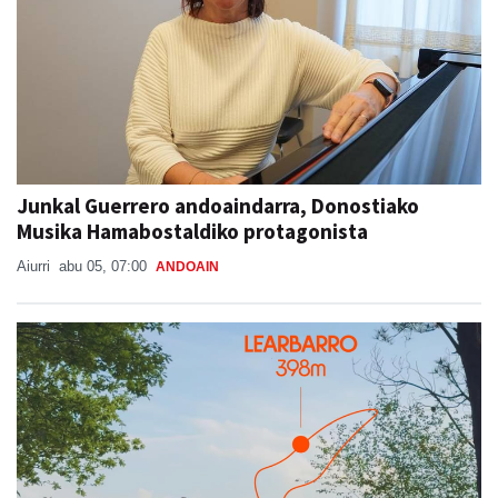
Junkal Guerrero andoaindarra, Donostiako
Musika Hamabostaldiko protagonista
Aiurri
abu 05, 07:00
ANDOAIN