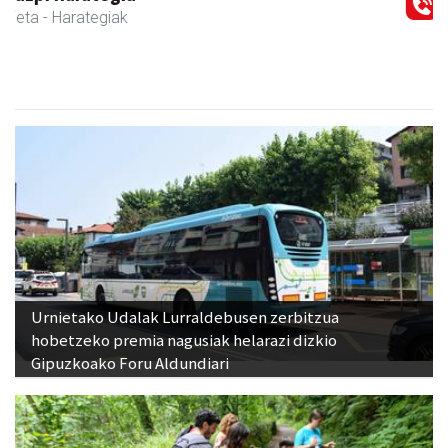
Urnietako Udalak Lurraldebusen zerbitzua
hobetzeko premia nagusiak helarazi dizkio
Gipuzkoako Foru Aldundiari