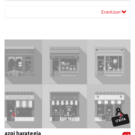
Erantzun
Previous
Next
Ikasmin ikasketa zentroa
Urnieta
- Ikasketa zentroak