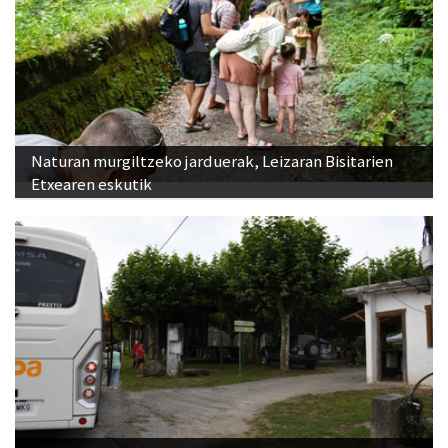
Naturan murgiltzeko jarduerak, Leizaran Bisitarien
Etxearen eskutik
Bus zerbitzua Sanestebanetara, asteburu honetan