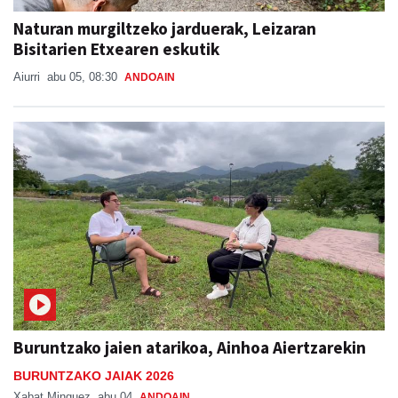
Bisitarien Etxearen eskutik
Aiurri
abu 05, 08:30
ANDOAIN
Buruntzako jaien atarikoa, Ainhoa Aiertzarekin
BURUNTZAKO JAIAK 2026
Xabat Minguez
abu 04
ANDOAIN