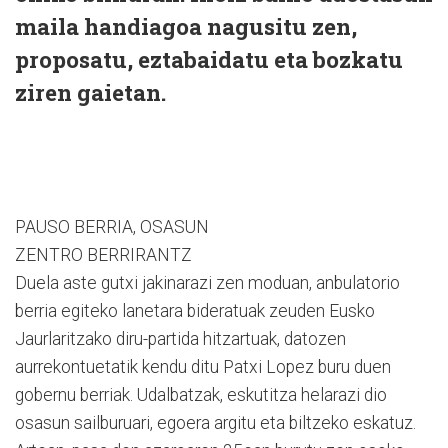
maila handiagoa nagusitu zen,
proposatu, eztabaidatu eta bozkatu
ziren gaietan.
PAUSO BERRIA, OSASUN
ZENTRO BERRIRANTZ
Duela aste gutxi jakinarazi zen moduan, anbulatorio
berria egiteko lanetara bideratuak zeuden Eusko
Jaurlaritzako diru-partida hitzartuak, datozen
aurrekontuetatik kendu ditu Patxi Lopez buru duen
gobernu berriak. Udalbatzak, eskutitza helarazi dio
osasun sailburuari, egoera argitu eta biltzeko eskatuz.