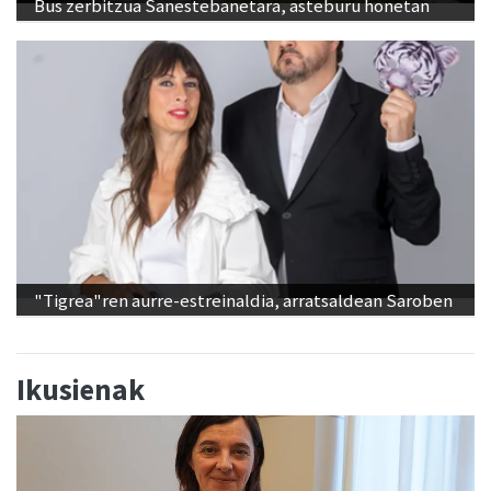
"Tigrea"ren aurre-estreinaldia, arratsaldean Saroben
Ikusienak