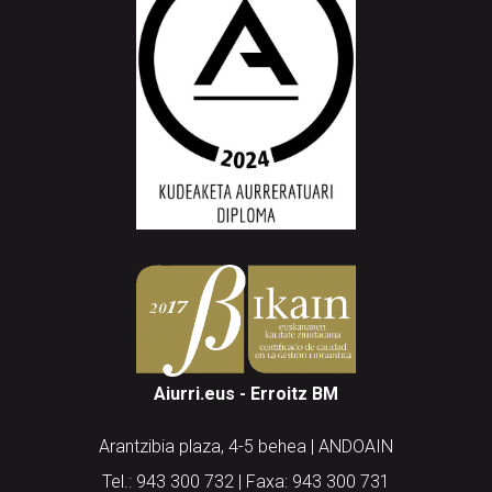
Aiurri.eus - Erroitz BM
Arantzibia plaza, 4-5 behea | ANDOAIN
Tel.: 943 300 732 | Faxa: 943 300 731
andoain@aiurri.eus | idazkaritza@aiurri.eus