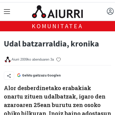
KOMUNITATEA
Udal batzarraldia, kronika
Aiurri
2009ko abenduaren 3a
Gehitu gaitzazu Googlen
Alor desberdinetako erabakiak
onartu zituen udalbatzak, igaro den
azaroaren 25ean burutu zen osoko
ohiko bilkuran. Inoiz baino adostasun