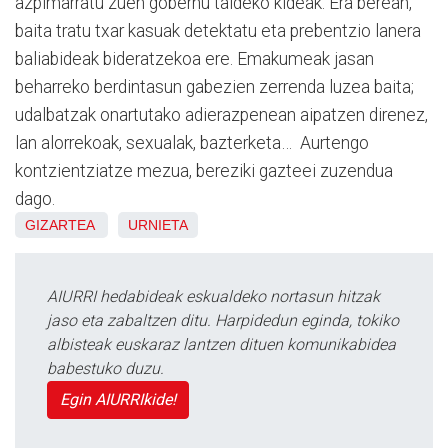
azpimarratu zuen gobernu taldeko kideak. Era berean,
baita tratu txar kasuak detektatu eta prebentzio lanera
baliabideak bideratzekoa ere. Emakumeak jasan
beharreko berdintasun gabezien zerrenda luzea baita;
udalbatzak onartutako adierazpenean aipatzen direnez,
lan alorrekoak, sexualak, bazterketa… Aurtengo
kontzientziatze mezua, bereziki gazteei zuzendua
dago.
GIZARTEA
URNIETA
AIURRI hedabideak eskualdeko nortasun hitzak
jaso eta zabaltzen ditu. Harpidedun eginda, tokiko
albisteak euskaraz lantzen dituen komunikabidea
babestuko duzu.
Egin AIURRIkide!