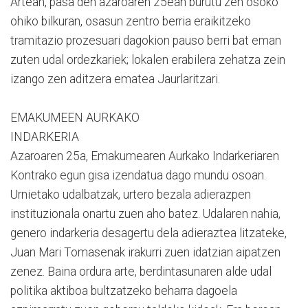
Artean, pasa den azaroaren 25ean burutu zen osoko
ohiko bilkuran, osasun zentro berria eraikitzeko
tramitazio prozesuari dagokion pauso berri bat eman
zuten udal ordezkariek; lokalen erabilera zehatza zein
izango zen aditzera ematea Jaurlaritzari.
EMAKUMEEN AURKAKO
INDARKERIA
Azaroaren 25a, Emakumearen Aurkako Indarkeriaren
Kontrako egun gisa izendatua dago mundu osoan.
Urnietako udalbatzak, urtero bezala adierazpen
instituzionala onartu zuen aho batez. Udalaren nahia,
genero indarkeria desagertu dela adieraztea litzateke,
Juan Mari Tomasenak irakurri zuen idatzian aipatzen
zenez. Baina ordura arte, berdintasunaren alde udal
politika aktiboa bultzatzeko beharra dagoela