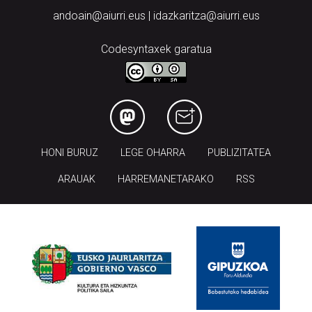
Codesyntaxek garatua
HONI BURUZ
LEGE OHARRA
PUBLIZITATEA
ARAUAK
HARREMANETARAKO
RSS