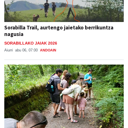
Sorabilla Trail, aurtengo jaietako berrikuntza
nagusia
SORABILLAKO JAIAK 2026
Aiurri
abu 06, 07:00
ANDOAIN
Naturan murgiltzeko jarduerak, Leizaran