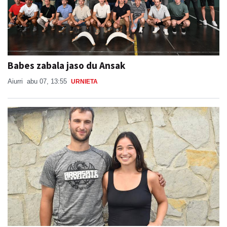
Babes zabala jaso du Ansak
Aiurri
abu 07, 13:55
URNIETA