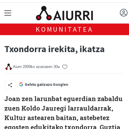
KOMUNITATEA
Txondorra irekita, ikatza
Aiurri
2009ko azaroaren 30a
Gehitu gaitzazu Googlen
Joan zen larunbat eguerdian zabaldu
zuen Koldo Jauregi larrauldarrak,
Kultur astearen baitan, astebetez
egosten edukitako txondorra. Guztia