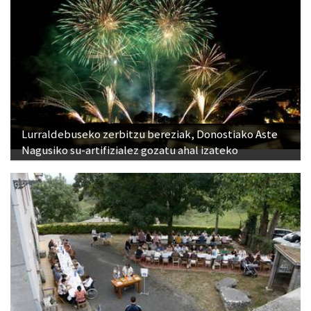
Lurraldebuseko zerbitzu bereziak, Donostiako Aste
Nagusiko su-artifizialez gozatu ahal izateko