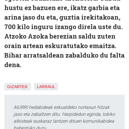
hustu ez bazuen ere, ikatz garbia eta
arina jaso du eta, guztia irekitakoan,
700 kilo inguru izango direla uste du.
Atzoko Azoka berezian saldu zuten
orain artean eskuratutako emaitza.
Bihar arratsaldean zabalduko du falta
dena.
GIZARTEA
LARRAUL
AIURRI hedabideak eskualdeko nortasun hitzak
jaso eta zabaltzen ditu. Harpidedun eginda, tokiko
albisteak euskaraz lantzen dituen komunikabidea
babestuko duzu.