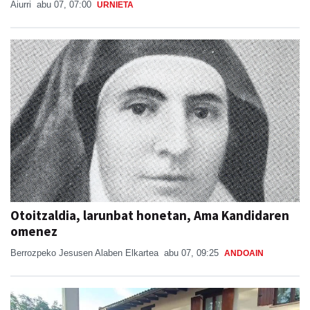
Aiurri
abu 07, 07:00
URNIETA
Otoitzaldia, larunbat honetan, Ama Kandidaren
omenez
Berrozpeko Jesusen Alaben Elkartea
abu 07, 09:25
ANDOAIN