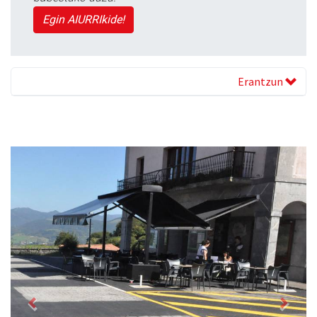
Egin AIURRIkide!
Erantzun
Previous
Next