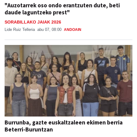
"Auzotarrek oso ondo erantzuten dute, beti
daude laguntzeko prest"
SORABILLAKO JAIAK 2026
Lide Ruiz Telleria
abu 07, 08:00
ANDOAIN
Burrunba, gazte euskaltzaleen ekimen berria
Beterri-Buruntzan