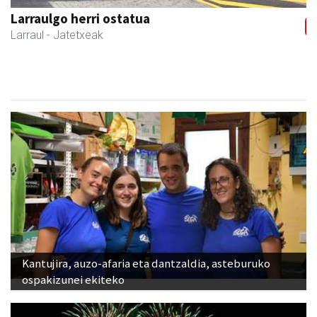
Amonarriz iturgintza S. L.
Larraul
- Iturgintza
Kantujira, auzo-afaria eta dantzaldia, asteburuko
ospakizunei ekiteko