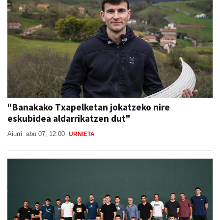
"Banakako Txapelketan jokatzeko nire
eskubidea aldarrikatzen dut"
Aiurri
abu 07, 12:00
URNIETA