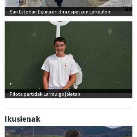
San Esteban Eguna ari dira ospatzen Larraulen
Pilota partidak Larraulgo jaietan
Ikusienak