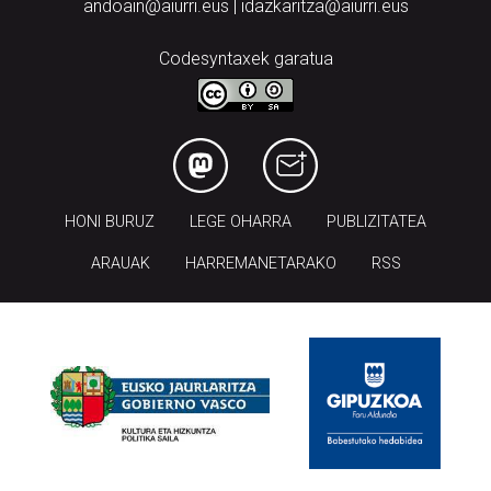
andoain@aiurri.eus | idazkaritza@aiurri.eus
Codesyntaxek garatua
HONI BURUZ
LEGE OHARRA
PUBLIZITATEA
ARAUAK
HARREMANETARAKO
RSS