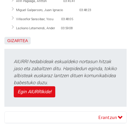
Arin Pagoaga, Antton
03:45:41
Miguel Galparsoro, Juan Ignacio
03:48:23
Villaseñor Sarasibar, Yosu
03:48:05
Lazkano Letamendi, Ander
03:59:08
GIZARTEA
AIURRI hedabideak eskualdeko nortasun hitzak
jaso eta zabaltzen ditu. Harpidedun eginda, tokiko
albisteak euskaraz lantzen dituen komunikabidea
babestuko duzu.
Egin AIURRIkide!
Erantzun