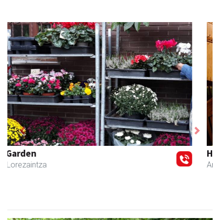
Previous
Next
Hiru Jatetxea
Andoain
- Tabernak